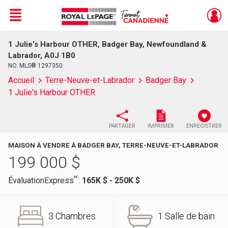
Menu
1 Julie's Harbour OTHER, Badger Bay, Newfoundland &
Live
En Direct
Labrador, A0J 1B0
NO. MLS® 1297350
Accueil
Terre-Neuve-et-Labrador
Badger Bay
1 Julie's Harbour OTHER
PARTAGER
IMPRIMER
ENREGISTRER
MAISON À VENDRE À BADGER BAY, TERRE-NEUVE-ET-LABRADOR
199 000
$
MC
ÉvaluationExpress
:
165K $ - 250K $
3 Chambres
1 Salle de bain