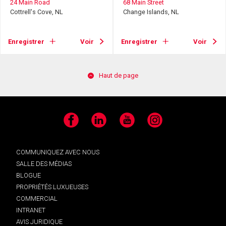
24 Main Road
68 Main Street
Cottrell's Cove, NL
Change Islands, NL
Enregistrer
Voir
Enregistrer
Voir
Haut de page
Facebook
LinkedIn
YouTube
Instagram
COMMUNIQUEZ AVEC NOUS
SALLE DES MÉDIAS
BLOGUE
PROPRIÉTÉS LUXUEUSES
COMMERCIAL
INTRANET
AVIS JURIDIQUE