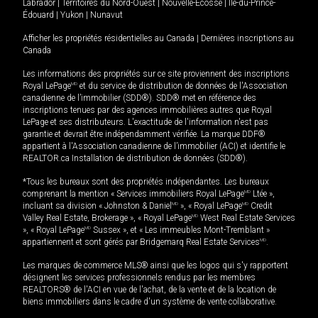
Labrador
|
Territoires du Nord-Ouest
|
Nouvelle-Écosse
|
Île-du-Prince-
Édouard
|
Yukon
|
Nunavut
Afficher les propriétés résidentielles au Canada
|
Dernières inscriptions au
Canada
Les informations des propriétés sur ce site proviennent des inscriptions
Royal LePage
MD
et du service de distribution de données de l'Association
canadienne de l’immobilier (SDD®). SDD® met en référence des
inscriptions tenues par des agences immobilières autres que Royal
LePage et ses distributeurs. L'exactitude de l'information n'est pas
garantie et devrait être indépendamment vérifiée. La marque DDF®
appartient à l'Association canadienne de l’immobilier (ACI) et identifie le
REALTOR.ca Installation de distribution de données (SDD®).
*Tous les bureaux sont des propriétés indépendantes. Les bureaux
comprenant la mention « Services immobiliers Royal LePage
MD
Ltée »,
incluant sa division « Johnston & Daniel
MD
», « Royal LePage
MD
Credit
Valley Real Estate, Brokerage », « Royal LePage
MD
West Real Estate Services
», « Royal LePage
MD
Sussex », et « Les immeubles Mont-Tremblant »
appartiennent et sont gérés par Bridgemarq Real Estate Services
MD
.
Les marques de commerce MLS® ainsi que les logos qui s'y rapportent
désignent les services professionnels rendus par les membres
REALTORS® de l'ACI en vue de l'achat, de la vente et de la location de
biens immobiliers dans le cadre d'un système de vente collaborative.