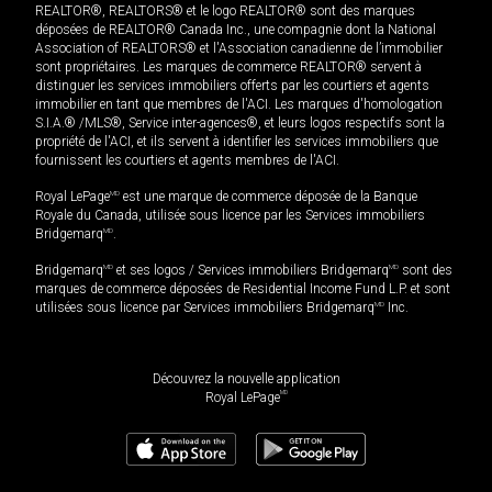
REALTOR®, REALTORS® et le logo REALTOR® sont des marques
déposées de REALTOR® Canada Inc., une compagnie dont la National
Association of REALTORS® et l'Association canadienne de l’immobilier
sont propriétaires. Les marques de commerce REALTOR® servent à
distinguer les services immobiliers offerts par les courtiers et agents
immobilier en tant que membres de l'ACI. Les marques d'homologation
S.I.A.® /MLS®, Service inter-agences®, et leurs logos respectifs sont la
propriété de l'ACI, et ils servent à identifier les services immobiliers que
fournissent les courtiers et agents membres de l'ACI.
Royal LePage
MD
est une marque de commerce déposée de la Banque
Royale du Canada, utilisée sous licence par les Services immobiliers
Bridgemarq
MD
.
Bridgemarq
MD
et ses logos / Services immobiliers Bridgemarq
MD
sont des
marques de commerce déposées de Residential Income Fund L.P. et sont
utilisées sous licence par Services immobiliers Bridgemarq
MD
Inc.
Découvrez la nouvelle application
MD
Royal LePage
199 000
$