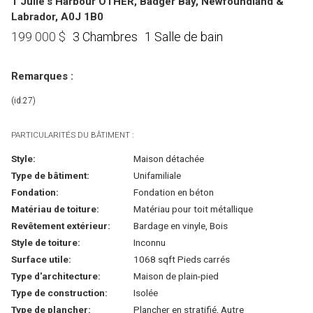
1 Julie's Harbour OTHER, Badger Bay, Newfoundland &
Labrador, A0J 1B0
3 Chambres
1 Salle de bain
199 000
$
Remarques :
(id:27)
PARTICULARITÉS DU BÂTIMENT :
Style:
Maison détachée
Type de bâtiment:
Unifamiliale
Fondation:
Fondation en béton
Matériau de toiture:
Matériau pour toit métallique
Revêtement extérieur:
Bardage en vinyle, Bois
Style de toiture:
Inconnu
Surface utile:
1068 sqft Pieds carrés
Type d'architecture:
Maison de plain-pied
Type de construction:
Isolée
Type de plancher:
Plancher en stratifié, Autre