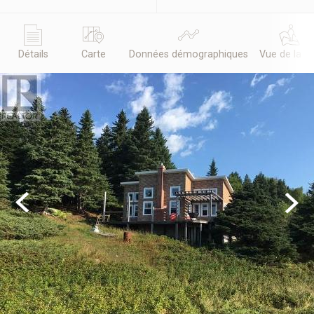
Détails
Carte
Données démographiques
Vue de la r
Previous
Next