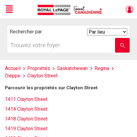
Menu
Live
En Direct
Rechercher par
Search
By
Trouvez
Entrez
votre
le
foyer
nom
de
l'école
Accueil
Propriétés
Saskatchewan
Regina
Dieppe
Clayton Street
Parcourir les propriétés sur Clayton Street
1411 Clayton Street
1414 Clayton Street
1418 Clayton Street
1419 Clayton Street