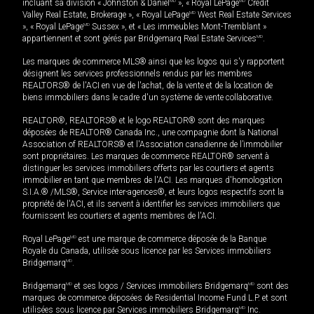
incluant sa division « Johnston & Daniel
MD
», « Royal LePage
MD
Credit
Valley Real Estate, Brokerage », « Royal LePage
MD
West Real Estate Services
», « Royal LePage
MD
Sussex », et « Les immeubles Mont-Tremblant »
appartiennent et sont gérés par Bridgemarq Real Estate Services
MD
.
Les marques de commerce MLS® ainsi que les logos qui s'y rapportent
désignent les services professionnels rendus par les membres
REALTORS® de l'ACI en vue de l'achat, de la vente et de la location de
biens immobiliers dans le cadre d'un système de vente collaborative.
REALTOR®, REALTORS® et le logo REALTOR® sont des marques
déposées de REALTOR® Canada Inc., une compagnie dont la National
Association of REALTORS® et l'Association canadienne de l’immobilier
sont propriétaires. Les marques de commerce REALTOR® servent à
distinguer les services immobiliers offerts par les courtiers et agents
immobilier en tant que membres de l'ACI. Les marques d'homologation
S.I.A.® /MLS®, Service inter-agences®, et leurs logos respectifs sont la
propriété de l'ACI, et ils servent à identifier les services immobiliers que
fournissent les courtiers et agents membres de l'ACI.
Royal LePage
MD
est une marque de commerce déposée de la Banque
Royale du Canada, utilisée sous licence par les Services immobiliers
Bridgemarq
MD
.
Bridgemarq
MD
et ses logos / Services immobiliers Bridgemarq
MD
sont des
marques de commerce déposées de Residential Income Fund L.P. et sont
utilisées sous licence par Services immobiliers Bridgemarq
MD
Inc.