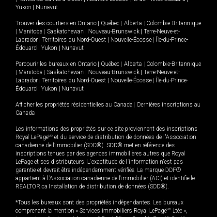
Yukon
|
Nunavut
.
Trouver des courtiers en
Ontario
|
Québec
|
Alberta
|
Colombie-Britannique
|
Manitoba
|
Saskatchewan
|
Nouveau-Brunswick
|
Terre-Neuve-et-
Labrador
|
Territoires du Nord-Ouest
|
Nouvelle-Écosse
|
Île-du-Prince-
Édouard
|
Yukon
|
Nunavut
Parcourir les bureaux en
Ontario
|
Québec
|
Alberta
|
Colombie-Britannique
|
Manitoba
|
Saskatchewan
|
Nouveau-Brunswick
|
Terre-Neuve-et-
Labrador
|
Territoires du Nord-Ouest
|
Nouvelle-Écosse
|
Île-du-Prince-
Édouard
|
Yukon
|
Nunavut
Afficher les propriétés résidentielles au Canada
|
Dernières inscriptions au
Canada
Les informations des propriétés sur ce site proviennent des inscriptions
Royal LePage
MD
et du service de distribution de données de l'Association
canadienne de l’immobilier (SDD®). SDD® met en référence des
inscriptions tenues par des agences immobilières autres que Royal
LePage et ses distributeurs. L'exactitude de l'information n'est pas
garantie et devrait être indépendamment vérifiée. La marque DDF®
appartient à l'Association canadienne de l’immobilier (ACI) et identifie le
REALTOR.ca Installation de distribution de données (SDD®).
*Tous les bureaux sont des propriétés indépendantes. Les bureaux
comprenant la mention « Services immobiliers Royal LePage
MD
Ltée »,