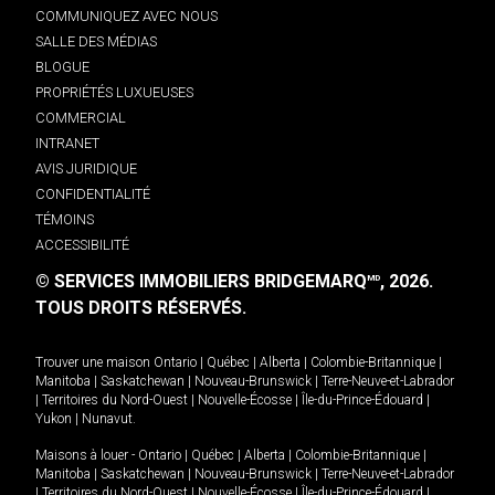
COMMUNIQUEZ AVEC NOUS
SALLE DES MÉDIAS
BLOGUE
PROPRIÉTÉS LUXUEUSES
COMMERCIAL
INTRANET
AVIS JURIDIQUE
CONFIDENTIALITÉ
TÉMOINS
ACCESSIBILITÉ
© SERVICES IMMOBILIERS BRIDGEMARQ
, 2026.
MD
TOUS DROITS RÉSERVÉS.
Trouver une maison
Ontario
|
Québec
|
Alberta
|
Colombie-Britannique
|
Manitoba
|
Saskatchewan
|
Nouveau-Brunswick
|
Terre-Neuve-et-Labrador
|
Territoires du Nord-Ouest
|
Nouvelle-Écosse
|
Île-du-Prince-Édouard
|
Yukon
|
Nunavut
.
Maisons à louer -
Ontario
|
Québec
|
Alberta
|
Colombie-Britannique
|
Manitoba
|
Saskatchewan
|
Nouveau-Brunswick
|
Terre-Neuve-et-Labrador
|
Territoires du Nord-Ouest
|
Nouvelle-Écosse
|
Île-du-Prince-Édouard
|