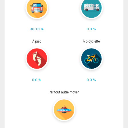
96.18 %
0.0 %
À pied
À bicyclette
0.0 %
0.0 %
Par tout autre moyen