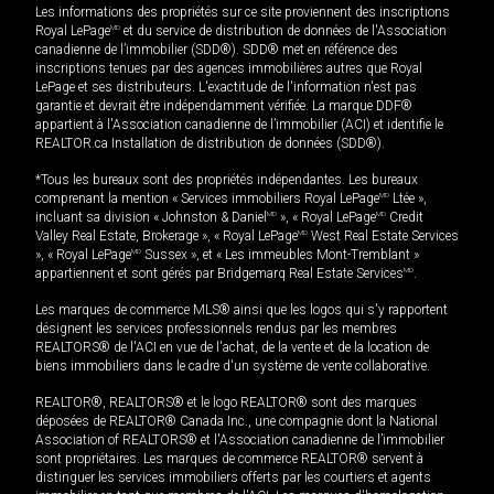
Les informations des propriétés sur ce site proviennent des inscriptions
Royal LePage
MD
et du service de distribution de données de l'Association
canadienne de l’immobilier (SDD®). SDD® met en référence des
inscriptions tenues par des agences immobilières autres que Royal
LePage et ses distributeurs. L'exactitude de l'information n'est pas
garantie et devrait être indépendamment vérifiée. La marque DDF®
appartient à l'Association canadienne de l’immobilier (ACI) et identifie le
REALTOR.ca Installation de distribution de données (SDD®).
*Tous les bureaux sont des propriétés indépendantes. Les bureaux
comprenant la mention « Services immobiliers Royal LePage
MD
Ltée »,
incluant sa division « Johnston & Daniel
MD
», « Royal LePage
MD
Credit
Valley Real Estate, Brokerage », « Royal LePage
MD
West Real Estate Services
», « Royal LePage
MD
Sussex », et « Les immeubles Mont-Tremblant »
appartiennent et sont gérés par Bridgemarq Real Estate Services
MD
.
Les marques de commerce MLS® ainsi que les logos qui s'y rapportent
désignent les services professionnels rendus par les membres
REALTORS® de l'ACI en vue de l'achat, de la vente et de la location de
biens immobiliers dans le cadre d'un système de vente collaborative.
REALTOR®, REALTORS® et le logo REALTOR® sont des marques
déposées de REALTOR® Canada Inc., une compagnie dont la National
Association of REALTORS® et l'Association canadienne de l’immobilier
sont propriétaires. Les marques de commerce REALTOR® servent à
distinguer les services immobiliers offerts par les courtiers et agents