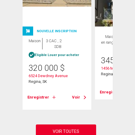
NOUVELLE INSCRIPTION
Maison
2 CAC ,
Maison
3 CAC , 2
en rangée
2 SDB
SDB
Éligible Louer pour acheter
345 000
320 000
$
1456 Mccarthy Bou
Regina, SK
6524 Dewdney Avenue
Regina, SK
Voir
Enregistrer
Enregistrer
Voir