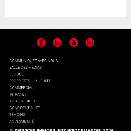
Facebook
LinkedIn
YouTube
Instagram
COMMUNIQUEZ AVEC NOUS
SALLE DES MÉDIAS
BLOGUE
PROPRIÉTÉS LUXUEUSES
COMMERCIAL
INTRANET
AVIS JURIDIQUE
CONFIDENTIALITÉ
TÉMOINS
ACCESSIBILITÉ
© SERVICES IMMOBILIERS BRIDGEMARQ
, 2026.
MD