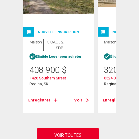
NOUVELLE INSCRIPTION
NOUVELLE INSC
Maison
3 CAC , 2
Maison
3 CAC , 2
SDB
SDB
Éligible Louer pour acheter
Éligible Louer po
408 900
$
320 000
1426 Southam Street
6524 Dewdney Ave
Regina, SK
Regina, SK
Voir
Enregistrer
Voir
Enregistrer