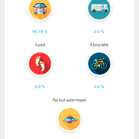
96.18 %
0.0 %
À pied
À bicyclette
0.0 %
0.0 %
Par tout autre moyen