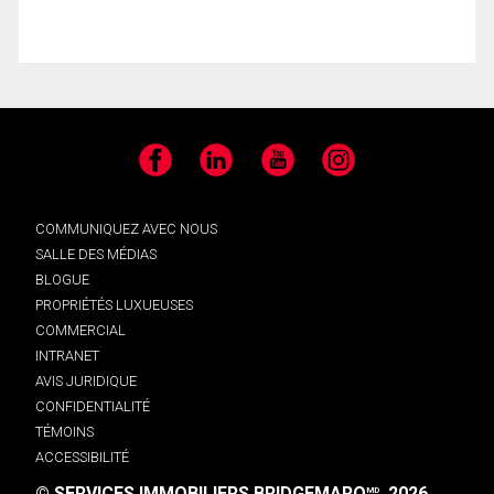
Facebook
LinkedIn
YouTube
Instagram
COMMUNIQUEZ AVEC NOUS
SALLE DES MÉDIAS
BLOGUE
PROPRIÉTÉS LUXUEUSES
COMMERCIAL
INTRANET
AVIS JURIDIQUE
CONFIDENTIALITÉ
TÉMOINS
ACCESSIBILITÉ
© SERVICES IMMOBILIERS BRIDGEMARQ
, 2026.
MD