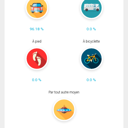
96.18 %
0.0 %
À pied
À bicyclette
0.0 %
0.0 %
Par tout autre moyen