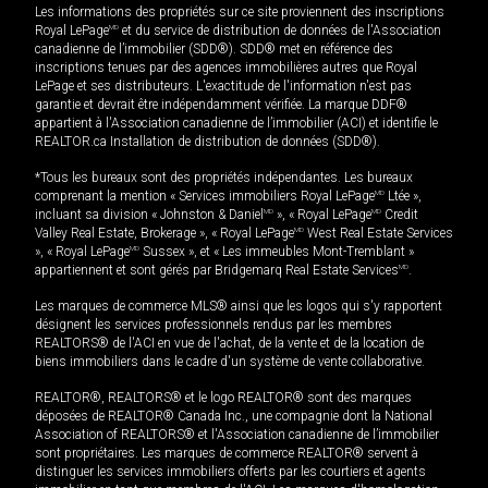
Les informations des propriétés sur ce site proviennent des inscriptions
Royal LePage
MD
et du service de distribution de données de l'Association
canadienne de l’immobilier (SDD®). SDD® met en référence des
inscriptions tenues par des agences immobilières autres que Royal
LePage et ses distributeurs. L'exactitude de l'information n'est pas
garantie et devrait être indépendamment vérifiée. La marque DDF®
appartient à l'Association canadienne de l’immobilier (ACI) et identifie le
REALTOR.ca Installation de distribution de données (SDD®).
*Tous les bureaux sont des propriétés indépendantes. Les bureaux
comprenant la mention « Services immobiliers Royal LePage
MD
Ltée »,
incluant sa division « Johnston & Daniel
MD
», « Royal LePage
MD
Credit
Valley Real Estate, Brokerage », « Royal LePage
MD
West Real Estate Services
», « Royal LePage
MD
Sussex », et « Les immeubles Mont-Tremblant »
appartiennent et sont gérés par Bridgemarq Real Estate Services
MD
.
Les marques de commerce MLS® ainsi que les logos qui s'y rapportent
désignent les services professionnels rendus par les membres
REALTORS® de l'ACI en vue de l'achat, de la vente et de la location de
biens immobiliers dans le cadre d'un système de vente collaborative.
REALTOR®, REALTORS® et le logo REALTOR® sont des marques
déposées de REALTOR® Canada Inc., une compagnie dont la National
Association of REALTORS® et l'Association canadienne de l’immobilier
sont propriétaires. Les marques de commerce REALTOR® servent à
distinguer les services immobiliers offerts par les courtiers et agents