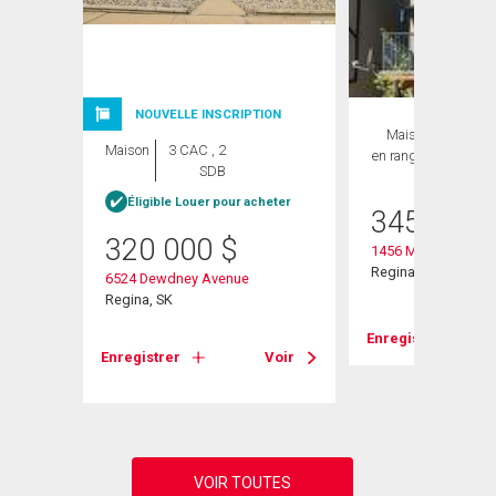
ION
NOUVELLE INSCRIPTION
Maison
2 CAC ,
Maison
3 CAC , 2
en rangée
2 SDB
SDB
Éligible Louer pour acheter
345 000
320 000
$
1456 Mccarthy Bou
Regina, SK
6524 Dewdney Avenue
Regina, SK
Enregistrer
Voir
Enregistrer
Voir