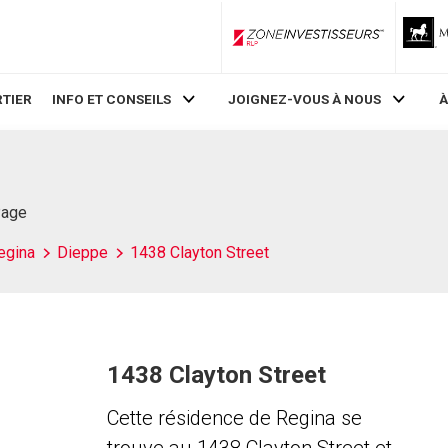
ZoneInvestisseurs RLP
TIER
INFO ET CONSEILS
JOIGNEZ-VOUS À NOUS
À
Page
egina
Dieppe
1438 Clayton Street
1438 Clayton Street
Cette résidence de Regina se