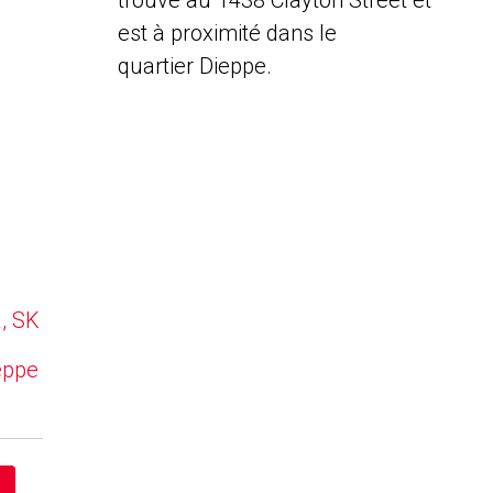
trouve au 1438 Clayton Street et
est à proximité dans le
quartier Dieppe.
a, SK
eppe