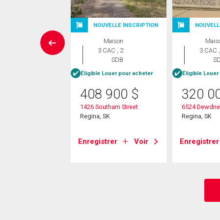
NOUVELLE INSCRIPTION
NOUVELL
aison en
Maison
Mais
rangée
3 CAC , 2
3 CAC ,
 CAC , 2
SDB
S
SDB
Éligible Louer pour acheter
Éligible Louer
4 900
$
408 900
$
320 0
0th Avenue
1426 Southam Street
6524 Dewdne
 SK
Regina, SK
Regina, SK
Enregistrer
Voir
Enregistrer
strer
Voir