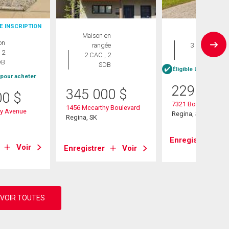
E INSCRIPTION
Maison en
Maison
on
rangée
3 CAC , 2
 2
2 CAC , 2
SDB
DB
SDB
Éligible Louer pour 
 pour acheter
229 900
345 000
$
00
$
7321 Bowman Ave
1456 Mccarthy Boulevard
y Avenue
Regina, SK
Regina, SK
Enregistrer
Voir
Enregistrer
Voir