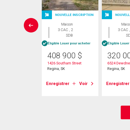
NOUVELLE INSCRIPTION
NOUVELL
Maison
Maison
Mais
 CAC , 1
3 CAC , 2
3 CAC ,
SDB
SDB
S
Éligible Louer pour acheter
Éligible Louer
9 900
$
408 900
$
320 0
th Avenue
 SK
1426 Southam Street
6524 Dewdne
Regina, SK
Regina, SK
strer
Voir
Enregistrer
Voir
Enregistrer