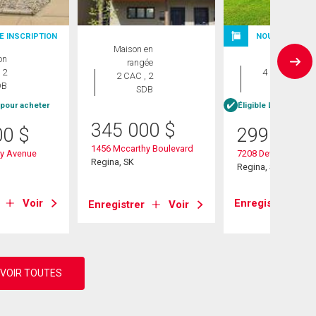
E INSCRIPTION
NOUVELLE INS
Maison en
on
Maison
rangée
 2
4 CAC , 2
2 CAC , 2
DB
SDB
SDB
 pour acheter
Éligible Louer pour 
345 000
$
00
$
299 900
1456 Mccarthy Boulevard
y Avenue
7208 Dewdney Ave
Regina, SK
Regina, SK
Voir
Enregistrer
Enregistrer
Voir