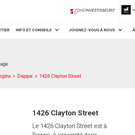
ZoneInvestisseurs RLP
TIER
INFO ET CONSEILS
JOIGNEZ-VOUS À NOUS
À
Page
egina
Dieppe
1426 Clayton Street
1426 Clayton Street
Le 1426 Clayton Street est à