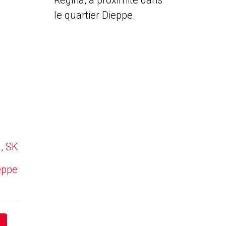
Regina, à proximité dans
le quartier Dieppe.
a, SK
eppe