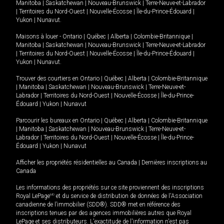
Manitoba
|
Saskatchewan
|
Nouveau-Brunswick
|
Terre-Neuve-et-Labrador
|
Territoires du Nord-Ouest
|
Nouvelle-Écosse
|
Île-du-Prince-Édouard
|
Yukon
|
Nunavut
.
Maisons à louer -
Ontario
|
Québec
|
Alberta
|
Colombie-Britannique
|
Manitoba
|
Saskatchewan
|
Nouveau-Brunswick
|
Terre-Neuve-et-Labrador
|
Territoires du Nord-Ouest
|
Nouvelle-Écosse
|
Île-du-Prince-Édouard
|
Yukon
|
Nunavut
.
Trouver des courtiers en
Ontario
|
Québec
|
Alberta
|
Colombie-Britannique
|
Manitoba
|
Saskatchewan
|
Nouveau-Brunswick
|
Terre-Neuve-et-
Labrador
|
Territoires du Nord-Ouest
|
Nouvelle-Écosse
|
Île-du-Prince-
Édouard
|
Yukon
|
Nunavut
Parcourir les bureaux en
Ontario
|
Québec
|
Alberta
|
Colombie-Britannique
|
Manitoba
|
Saskatchewan
|
Nouveau-Brunswick
|
Terre-Neuve-et-
Labrador
|
Territoires du Nord-Ouest
|
Nouvelle-Écosse
|
Île-du-Prince-
Édouard
|
Yukon
|
Nunavut
Afficher les propriétés résidentielles au Canada
|
Dernières inscriptions au
Canada
Les informations des propriétés sur ce site proviennent des inscriptions
Royal LePage
MD
et du service de distribution de données de l'Association
canadienne de l’immobilier (SDD®). SDD® met en référence des
inscriptions tenues par des agences immobilières autres que Royal
LePage et ses distributeurs. L'exactitude de l'information n'est pas