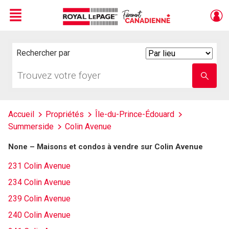
Menu
Live
En Direct
Rechercher par
Search
By
Trouvez
Entrez
votre
le
foyer
nom
de
l'école
Accueil
Propriétés
Île-du-Prince-Édouard
Summerside
Colin Avenue
None – Maisons et condos à vendre sur Colin Avenue
231 Colin Avenue
234 Colin Avenue
239 Colin Avenue
240 Colin Avenue