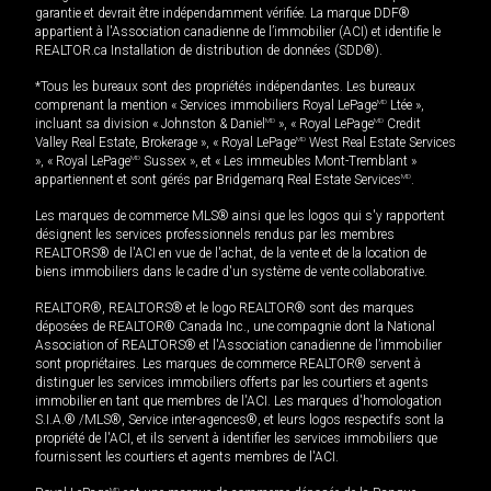
garantie et devrait être indépendamment vérifiée. La marque DDF®
appartient à l'Association canadienne de l’immobilier (ACI) et identifie le
REALTOR.ca Installation de distribution de données (SDD®).
*Tous les bureaux sont des propriétés indépendantes. Les bureaux
comprenant la mention « Services immobiliers Royal LePage
MD
Ltée »,
incluant sa division « Johnston & Daniel
MD
», « Royal LePage
MD
Credit
Valley Real Estate, Brokerage », « Royal LePage
MD
West Real Estate Services
», « Royal LePage
MD
Sussex », et « Les immeubles Mont-Tremblant »
appartiennent et sont gérés par Bridgemarq Real Estate Services
MD
.
Les marques de commerce MLS® ainsi que les logos qui s'y rapportent
désignent les services professionnels rendus par les membres
REALTORS® de l'ACI en vue de l'achat, de la vente et de la location de
biens immobiliers dans le cadre d'un système de vente collaborative.
REALTOR®, REALTORS® et le logo REALTOR® sont des marques
déposées de REALTOR® Canada Inc., une compagnie dont la National
Association of REALTORS® et l'Association canadienne de l’immobilier
sont propriétaires. Les marques de commerce REALTOR® servent à
distinguer les services immobiliers offerts par les courtiers et agents
immobilier en tant que membres de l'ACI. Les marques d'homologation
S.I.A.® /MLS®, Service inter-agences®, et leurs logos respectifs sont la
propriété de l'ACI, et ils servent à identifier les services immobiliers que
fournissent les courtiers et agents membres de l'ACI.
MD