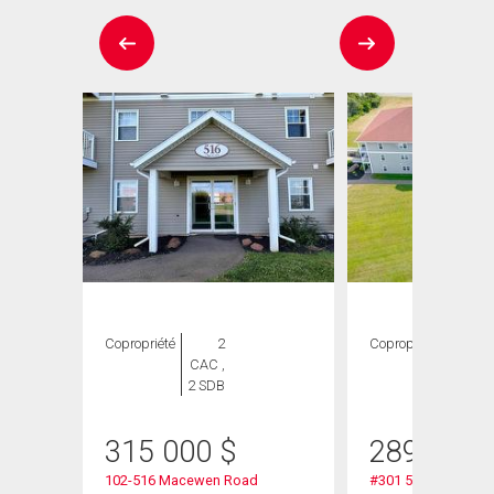
Copropriété
2
Copropriété
2
CAC ,
CAC ,
2 SDB
1 SDB
315 000
$
289 900
102-516 Macewen Road
#301 516 Macewen