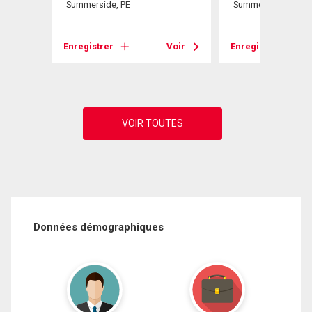
Summerside, PE
Summerside, PE
Voir
Enregistrer
Voir
Enregistrer
Données démographiques