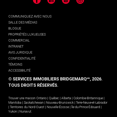
Facebook
LinkedIn
YouTube
Instagram
COMMUNIQUEZ AVEC NOUS
SALLE DES MÉDIAS
BLOGUE
PROPRIÉTÉS LUXUEUSES
COMMERCIAL
INTRANET
AVIS JURIDIQUE
CONFIDENTIALITÉ
TÉMOINS
ACCESSIBILITÉ
© SERVICES IMMOBILIERS BRIDGEMARQ
, 2026.
MD
TOUS DROITS RÉSERVÉS.
Trouver une maison
Ontario
|
Québec
|
Alberta
|
Colombie-Britannique
|
Manitoba
|
Saskatchewan
|
Nouveau-Brunswick
|
Terre-Neuve-et-Labrador
|
Territoires du Nord-Ouest
|
Nouvelle-Écosse
|
Île-du-Prince-Édouard
|
Yukon
|
Nunavut
.