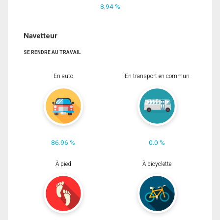
8.94 %
Navetteur
SE RENDRE AU TRAVAIL
En auto
En transport en commun
86.96 %
0.0 %
À pied
À bicyclette