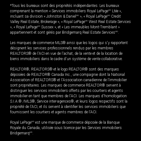
*Tous les bureaux sont des propriétés indépendantes. Les bureaux
comprenant la mention « Services immobiliers Royal LePage
MD
Ltée »,
incluant sa division « Johnston & Daniel
MD
», « Royal LePage
MD
Credit
Valley Real Estate, Brokerage », « Royal LePage
MD
West Real Estate Services
», « Royal LePage
MD
Sussex », et « Les immeubles Mont-Tremblant »
appartiennent et sont gérés par Bridgemarq Real Estate Services
MD
.
Les marques de commerce MLS® ainsi que les logos qui s'y rapportent
désignent les services professionnels rendus par les membres
REALTORS® de l'ACI en vue de l'achat, de la vente et de la location de
biens immobiliers dans le cadre d'un système de vente collaborative.
REALTOR®, REALTORS® et le logo REALTOR® sont des marques
déposées de REALTOR® Canada Inc., une compagnie dont la National
Association of REALTORS® et l'Association canadienne de l’immobilier
sont propriétaires. Les marques de commerce REALTOR® servent à
distinguer les services immobiliers offerts par les courtiers et agents
immobilier en tant que membres de l'ACI. Les marques d'homologation
S.I.A.® /MLS®, Service inter-agences®, et leurs logos respectifs sont la
propriété de l'ACI, et ils servent à identifier les services immobiliers que
fournissent les courtiers et agents membres de l'ACI.
Royal LePage
MD
est une marque de commerce déposée de la Banque
Royale du Canada, utilisée sous licence par les Services immobiliers
Bridgemarq
MD
.