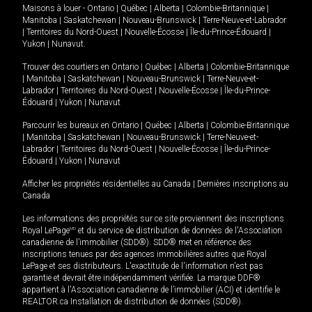
Maisons à louer -
Ontario
|
Québec
|
Alberta
|
Colombie-Britannique
|
Manitoba
|
Saskatchewan
|
Nouveau-Brunswick
|
Terre-Neuve-et-Labrador
|
Territoires du Nord-Ouest
|
Nouvelle-Écosse
|
Île-du-Prince-Édouard
|
Yukon
|
Nunavut
.
Trouver des courtiers en
Ontario
|
Québec
|
Alberta
|
Colombie-Britannique
|
Manitoba
|
Saskatchewan
|
Nouveau-Brunswick
|
Terre-Neuve-et-
Labrador
|
Territoires du Nord-Ouest
|
Nouvelle-Écosse
|
Île-du-Prince-
Édouard
|
Yukon
|
Nunavut
Parcourir les bureaux en
Ontario
|
Québec
|
Alberta
|
Colombie-Britannique
|
Manitoba
|
Saskatchewan
|
Nouveau-Brunswick
|
Terre-Neuve-et-
Labrador
|
Territoires du Nord-Ouest
|
Nouvelle-Écosse
|
Île-du-Prince-
Édouard
|
Yukon
|
Nunavut
Afficher les propriétés résidentielles au Canada
|
Dernières inscriptions au
Canada
Les informations des propriétés sur ce site proviennent des inscriptions
Royal LePage
MD
et du service de distribution de données de l'Association
canadienne de l’immobilier (SDD®). SDD® met en référence des
inscriptions tenues par des agences immobilières autres que Royal
LePage et ses distributeurs. L'exactitude de l'information n'est pas
garantie et devrait être indépendamment vérifiée. La marque DDF®
appartient à l'Association canadienne de l’immobilier (ACI) et identifie le
REALTOR.ca Installation de distribution de données (SDD®).