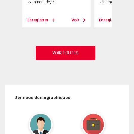
Summerside, PE
Summerside, PE
Voir
Enregistrer
Voir
Enregistrer
Données démographiques