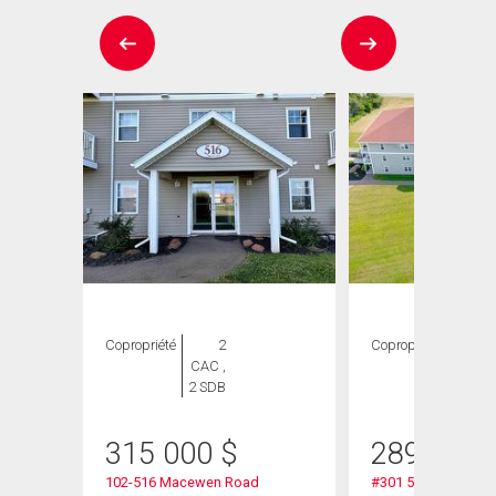
Copropriété
2
Copropriété
2
CAC ,
CAC ,
2 SDB
1 SDB
315 000
$
289 900
102-516 Macewen Road
#301 516 Macewen