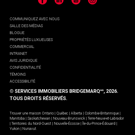
Facebook
LinkedIn
YouTube
Instagram
COMMUNIQUEZ AVEC NOUS
SALLE DES MÉDIAS
BLOGUE
PROPRIÉTÉS LUXUEUSES
COMMERCIAL
INTRANET
AVIS JURIDIQUE
CONFIDENTIALITÉ
TÉMOINS
ACCESSIBILITÉ
© SERVICES IMMOBILIERS BRIDGEMARQ
, 2026.
MD
TOUS DROITS RÉSERVÉS.
Trouver une maison
Ontario
|
Québec
|
Alberta
|
Colombie-Britannique
|
Manitoba
|
Saskatchewan
|
Nouveau-Brunswick
|
Terre-Neuve-et-Labrador
|
Territoires du Nord-Ouest
|
Nouvelle-Écosse
|
Île-du-Prince-Édouard
|
Yukon
|
Nunavut
.