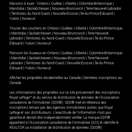
Maisons à louer -
Ontario
|
Québec
|
Alberta
|
Colombie-Britannique
|
Manitoba
|
Saskatchewan
|
Nouveau-Brunswick
|
Terre-Neuve-et-Labrador
|
Territoires du Nord-Ouest
|
Nouvelle-Écosse
|
Île-du-Prince-Édouard
|
Yukon
|
Nunavut
.
Trouver des courtiers en
Ontario
|
Québec
|
Alberta
|
Colombie-Britannique
|
Manitoba
|
Saskatchewan
|
Nouveau-Brunswick
|
Terre-Neuve-et-
Labrador
|
Territoires du Nord-Ouest
|
Nouvelle-Écosse
|
Île-du-Prince-
Édouard
|
Yukon
|
Nunavut
Parcourir les bureaux en
Ontario
|
Québec
|
Alberta
|
Colombie-Britannique
|
Manitoba
|
Saskatchewan
|
Nouveau-Brunswick
|
Terre-Neuve-et-
Labrador
|
Territoires du Nord-Ouest
|
Nouvelle-Écosse
|
Île-du-Prince-
Édouard
|
Yukon
|
Nunavut
Afficher les propriétés résidentielles au Canada
|
Dernières inscriptions au
Canada
Les informations des propriétés sur ce site proviennent des inscriptions
Royal LePage
MD
et du service de distribution de données de l'Association
canadienne de l’immobilier (SDD®). SDD® met en référence des
inscriptions tenues par des agences immobilières autres que Royal
LePage et ses distributeurs. L'exactitude de l'information n'est pas
garantie et devrait être indépendamment vérifiée. La marque DDF®
appartient à l'Association canadienne de l’immobilier (ACI) et identifie le
REALTOR.ca Installation de distribution de données (SDD®).