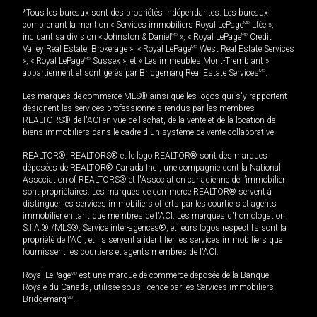
*Tous les bureaux sont des propriétés indépendantes. Les bureaux
comprenant la mention « Services immobiliers Royal LePage
MD
Ltée »,
incluant sa division « Johnston & Daniel
MD
», « Royal LePage
MD
Credit
Valley Real Estate, Brokerage », « Royal LePage
MD
West Real Estate Services
», « Royal LePage
MD
Sussex », et « Les immeubles Mont-Tremblant »
appartiennent et sont gérés par Bridgemarq Real Estate Services
MD
.
Les marques de commerce MLS® ainsi que les logos qui s'y rapportent
désignent les services professionnels rendus par les membres
REALTORS® de l'ACI en vue de l'achat, de la vente et de la location de
biens immobiliers dans le cadre d'un système de vente collaborative.
REALTOR®, REALTORS® et le logo REALTOR® sont des marques
déposées de REALTOR® Canada Inc., une compagnie dont la National
Association of REALTORS® et l'Association canadienne de l’immobilier
sont propriétaires. Les marques de commerce REALTOR® servent à
distinguer les services immobiliers offerts par les courtiers et agents
immobilier en tant que membres de l'ACI. Les marques d'homologation
S.I.A.® /MLS®, Service inter-agences®, et leurs logos respectifs sont la
propriété de l'ACI, et ils servent à identifier les services immobiliers que
fournissent les courtiers et agents membres de l'ACI.
Royal LePage
MD
est une marque de commerce déposée de la Banque
Royale du Canada, utilisée sous licence par les Services immobiliers
Bridgemarq
MD
.