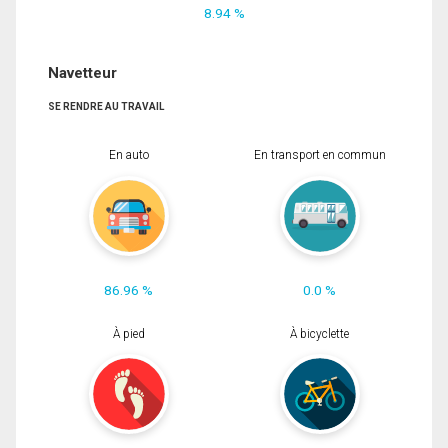
8.94 %
Navetteur
SE RENDRE AU TRAVAIL
En auto
En transport en commun
86.96 %
0.0 %
À pied
À bicyclette