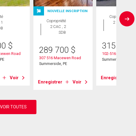
NOUVELLE INSCRIPTION
té
Copropriété
Copropriété
 1
2 CAC , 2
2 CAC , 2
DB
SDB
SDB
00
$
315 000
289 700
$
cewen Road
102-516 Macewen 
307 516 Macewen Road
 PE
Summerside, PE
Summerside, PE
Voir
Enregistrer
Enregistrer
Voir