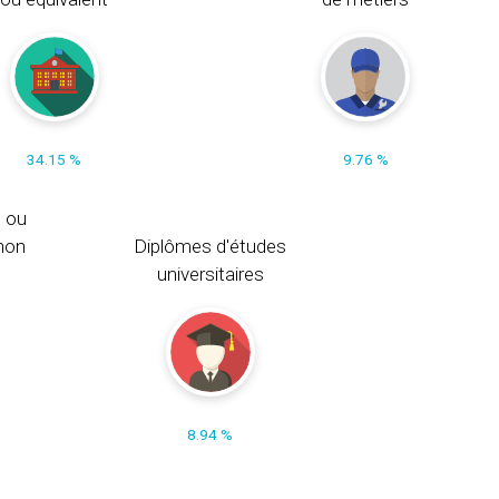
34.15 %
9.76 %
s ou
non
Diplômes d'études
universitaires
8.94 %