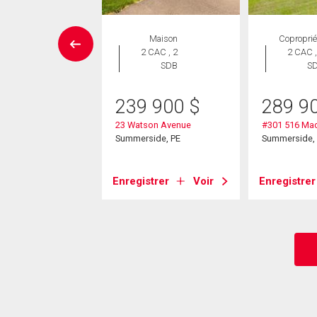
Maison
Maison
Coproprié
 CAC , 2
2 CAC , 2
2 CAC ,
SDB
SDB
S
8 900
$
239 900
$
289 9
s Avenue
23 Watson Avenue
#301 516 Ma
side, PE
Summerside, PE
Summerside,
strer
Voir
Enregistrer
Voir
Enregistrer