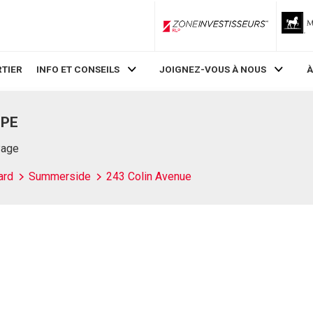
ZoneInvestisseurs RLP
TIER
INFO ET CONSEILS
JOIGNEZ-VOUS À NOUS
À
 PE
Page
ard
Summerside
243 Colin Avenue