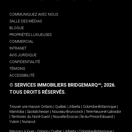
COMMUNIQUEZ AVEC NOUS
SALLE DES MÉDIAS
BLOGUE
PROPRIÉTÉS LUXUEUSES
COMMERCIAL
INTRANET
AVIS JURIDIQUE
CONFIDENTIALITÉ
TÉMOINS
ACCESSIBILITÉ
© SERVICES IMMOBILIERS BRIDGEMARQ
, 2026.
MD
TOUS DROITS RÉSERVÉS.
Trouver une maison
Ontario
|
Québec
|
Alberta
|
Colombie-Britannique
|
Manitoba
|
Saskatchewan
|
Nouveau-Brunswick
|
Terre-Neuve-et-Labrador
|
Territoires du Nord-Ouest
|
Nouvelle-Écosse
|
Île-du-Prince-Édouard
|
Yukon
|
Nunavut
.
Maisons à louer -
Ontario
|
Québec
|
Alberta
|
Colombie-Britannique
|