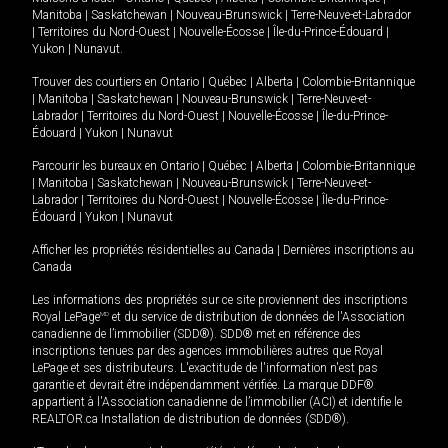
Manitoba
|
Saskatchewan
|
Nouveau-Brunswick
|
Terre-Neuve-et-Labrador
|
Territoires du Nord-Ouest
|
Nouvelle-Écosse
|
Île-du-Prince-Édouard
|
Yukon
|
Nunavut
.
Trouver des courtiers en
Ontario
|
Québec
|
Alberta
|
Colombie-Britannique
|
Manitoba
|
Saskatchewan
|
Nouveau-Brunswick
|
Terre-Neuve-et-
Labrador
|
Territoires du Nord-Ouest
|
Nouvelle-Écosse
|
Île-du-Prince-
Édouard
|
Yukon
|
Nunavut
Parcourir les bureaux en
Ontario
|
Québec
|
Alberta
|
Colombie-Britannique
|
Manitoba
|
Saskatchewan
|
Nouveau-Brunswick
|
Terre-Neuve-et-
Labrador
|
Territoires du Nord-Ouest
|
Nouvelle-Écosse
|
Île-du-Prince-
Édouard
|
Yukon
|
Nunavut
Afficher les propriétés résidentielles au Canada
|
Dernières inscriptions au
Canada
Les informations des propriétés sur ce site proviennent des inscriptions
Royal LePage
MD
et du service de distribution de données de l'Association
canadienne de l’immobilier (SDD®). SDD® met en référence des
inscriptions tenues par des agences immobilières autres que Royal
LePage et ses distributeurs. L'exactitude de l'information n'est pas
garantie et devrait être indépendamment vérifiée. La marque DDF®
appartient à l'Association canadienne de l’immobilier (ACI) et identifie le
REALTOR.ca Installation de distribution de données (SDD®).