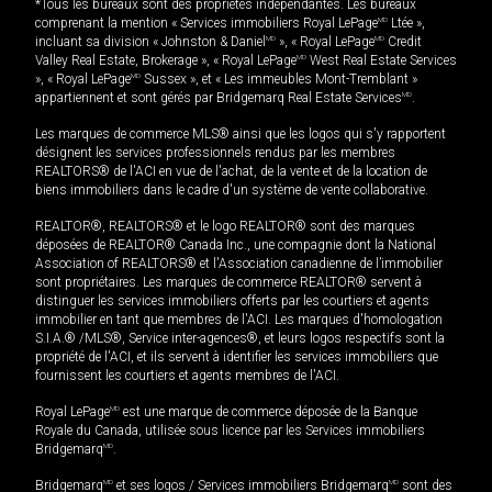
*Tous les bureaux sont des propriétés indépendantes. Les bureaux
comprenant la mention « Services immobiliers Royal LePage
MD
Ltée »,
incluant sa division « Johnston & Daniel
MD
», « Royal LePage
MD
Credit
Valley Real Estate, Brokerage », « Royal LePage
MD
West Real Estate Services
», « Royal LePage
MD
Sussex », et « Les immeubles Mont-Tremblant »
appartiennent et sont gérés par Bridgemarq Real Estate Services
MD
.
Les marques de commerce MLS® ainsi que les logos qui s'y rapportent
désignent les services professionnels rendus par les membres
REALTORS® de l'ACI en vue de l'achat, de la vente et de la location de
biens immobiliers dans le cadre d'un système de vente collaborative.
REALTOR®, REALTORS® et le logo REALTOR® sont des marques
déposées de REALTOR® Canada Inc., une compagnie dont la National
Association of REALTORS® et l'Association canadienne de l’immobilier
sont propriétaires. Les marques de commerce REALTOR® servent à
distinguer les services immobiliers offerts par les courtiers et agents
immobilier en tant que membres de l'ACI. Les marques d'homologation
S.I.A.® /MLS®, Service inter-agences®, et leurs logos respectifs sont la
propriété de l'ACI, et ils servent à identifier les services immobiliers que
fournissent les courtiers et agents membres de l'ACI.
Royal LePage
MD
est une marque de commerce déposée de la Banque
Royale du Canada, utilisée sous licence par les Services immobiliers
Bridgemarq
MD
.
Bridgemarq
MD
et ses logos / Services immobiliers Bridgemarq
MD
sont des