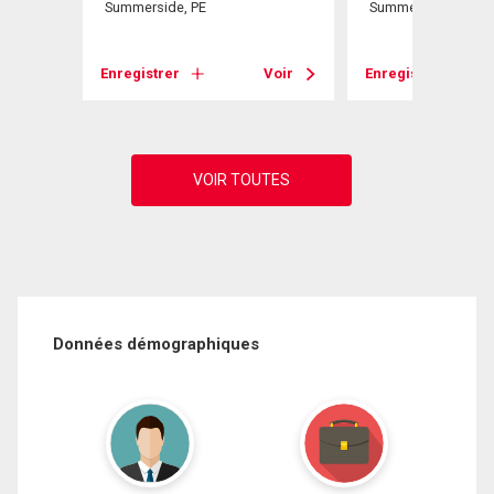
Summerside, PE
Summerside, PE
Voir
Enregistrer
Voir
Enregistrer
Données démographiques