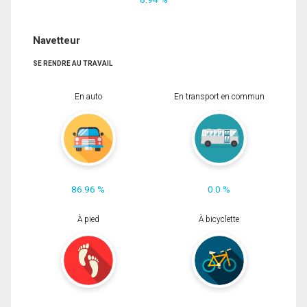
Navetteur
SE RENDRE AU TRAVAIL
En auto
En transport en commun
86.96 %
0.0 %
À pied
À bicyclette