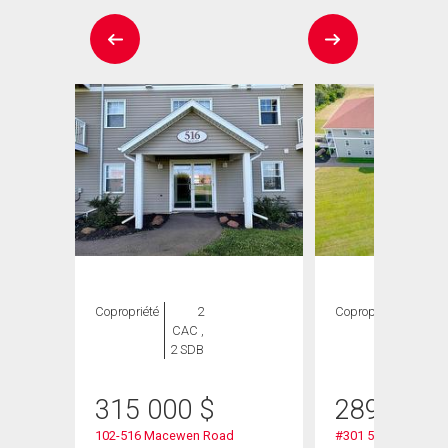
Copropriété
2
Copropriété
2
CAC ,
CAC ,
2 SDB
1 SDB
315 000
$
289 900
102-516 Macewen Road
#301 516 Macewen