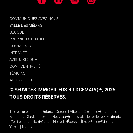
Facebook
LinkedIn
YouTube
Instagram
COMMUNIQUEZ AVEC NOUS
SALLE DES MÉDIAS
BLOGUE
PROPRIÉTÉS LUXUEUSES
COMMERCIAL
INTRANET
AVIS JURIDIQUE
CONFIDENTIALITÉ
TÉMOINS
ACCESSIBILITÉ
© SERVICES IMMOBILIERS BRIDGEMARQ
, 2026.
MD
TOUS DROITS RÉSERVÉS.
Trouver une maison
Ontario
|
Québec
|
Alberta
|
Colombie-Britannique
|
Manitoba
|
Saskatchewan
|
Nouveau-Brunswick
|
Terre-Neuve-et-Labrador
|
Territoires du Nord-Ouest
|
Nouvelle-Écosse
|
Île-du-Prince-Édouard
|
Yukon
|
Nunavut
.