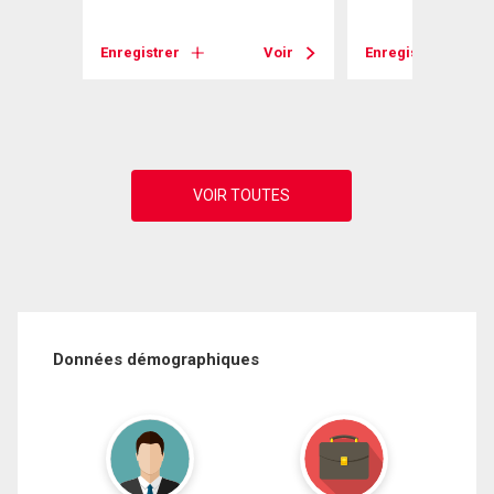
Voir
Enregistrer
Voir
Enregistrer
Données démographiques