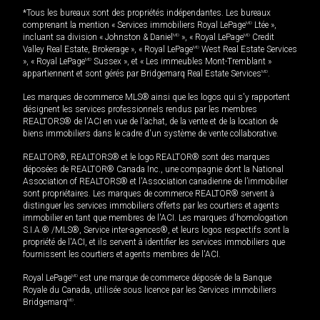
*Tous les bureaux sont des propriétés indépendantes. Les bureaux
comprenant la mention « Services immobiliers Royal LePage
MD
Ltée »,
incluant sa division « Johnston & Daniel
MD
», « Royal LePage
MD
Credit
Valley Real Estate, Brokerage », « Royal LePage
MD
West Real Estate Services
», « Royal LePage
MD
Sussex », et « Les immeubles Mont-Tremblant »
appartiennent et sont gérés par Bridgemarq Real Estate Services
MD
.
Les marques de commerce MLS® ainsi que les logos qui s'y rapportent
désignent les services professionnels rendus par les membres
REALTORS® de l'ACI en vue de l'achat, de la vente et de la location de
biens immobiliers dans le cadre d'un système de vente collaborative.
REALTOR®, REALTORS® et le logo REALTOR® sont des marques
déposées de REALTOR® Canada Inc., une compagnie dont la National
Association of REALTORS® et l'Association canadienne de l’immobilier
sont propriétaires. Les marques de commerce REALTOR® servent à
distinguer les services immobiliers offerts par les courtiers et agents
immobilier en tant que membres de l'ACI. Les marques d'homologation
S.I.A.® /MLS®, Service inter-agences®, et leurs logos respectifs sont la
propriété de l'ACI, et ils servent à identifier les services immobiliers que
fournissent les courtiers et agents membres de l'ACI.
Royal LePage
MD
est une marque de commerce déposée de la Banque
Royale du Canada, utilisée sous licence par les Services immobiliers
Bridgemarq
MD
.