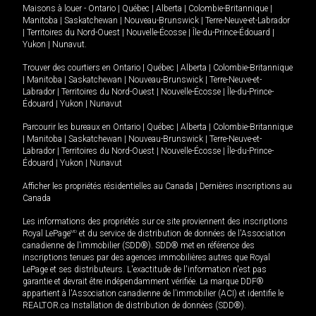
Maisons à louer -
Ontario
|
Québec
|
Alberta
|
Colombie-Britannique
|
Manitoba
|
Saskatchewan
|
Nouveau-Brunswick
|
Terre-Neuve-et-Labrador
|
Territoires du Nord-Ouest
|
Nouvelle-Écosse
|
Île-du-Prince-Édouard
|
Yukon
|
Nunavut
.
Trouver des courtiers en
Ontario
|
Québec
|
Alberta
|
Colombie-Britannique
|
Manitoba
|
Saskatchewan
|
Nouveau-Brunswick
|
Terre-Neuve-et-
Labrador
|
Territoires du Nord-Ouest
|
Nouvelle-Écosse
|
Île-du-Prince-
Édouard
|
Yukon
|
Nunavut
Parcourir les bureaux en
Ontario
|
Québec
|
Alberta
|
Colombie-Britannique
|
Manitoba
|
Saskatchewan
|
Nouveau-Brunswick
|
Terre-Neuve-et-
Labrador
|
Territoires du Nord-Ouest
|
Nouvelle-Écosse
|
Île-du-Prince-
Édouard
|
Yukon
|
Nunavut
Afficher les propriétés résidentielles au Canada
|
Dernières inscriptions au
Canada
Les informations des propriétés sur ce site proviennent des inscriptions
Royal LePage
MD
et du service de distribution de données de l'Association
canadienne de l’immobilier (SDD®). SDD® met en référence des
inscriptions tenues par des agences immobilières autres que Royal
LePage et ses distributeurs. L'exactitude de l'information n'est pas
garantie et devrait être indépendamment vérifiée. La marque DDF®
appartient à l'Association canadienne de l’immobilier (ACI) et identifie le
REALTOR.ca Installation de distribution de données (SDD®).