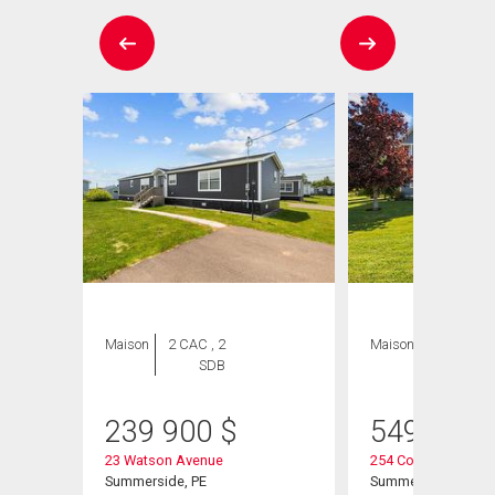
Maison
2 CAC , 2
Maison
4 CAC , 4
SDB
SDB
239 900
$
549 900
23 Watson Avenue
254 Colin Avenue
Summerside, PE
Summerside, PE