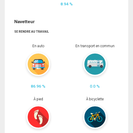
8.94 %
Navetteur
SE RENDRE AU TRAVAIL
En auto
En transport en commun
86.96 %
0.0 %
À pied
À bicyclette