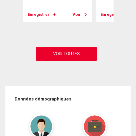
Voir
Enregistrer
Voir
Enregistrer
Données démographiques