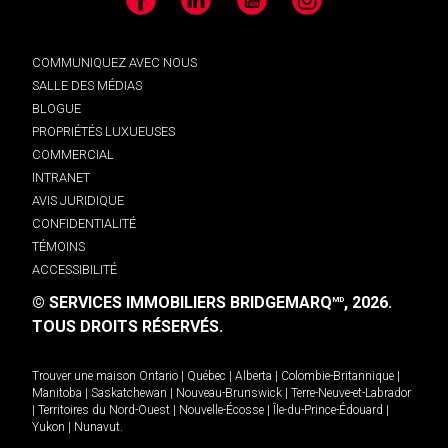
Facebook
LinkedIn
YouTube
Instagram
COMMUNIQUEZ AVEC NOUS
SALLE DES MÉDIAS
BLOGUE
PROPRIÉTÉS LUXUEUSES
COMMERCIAL
INTRANET
AVIS JURIDIQUE
CONFIDENTIALITÉ
TÉMOINS
ACCESSIBILITÉ
© SERVICES IMMOBILIERS BRIDGEMARQ
, 2026.
MD
TOUS DROITS RÉSERVÉS.
Trouver une maison
Ontario
|
Québec
|
Alberta
|
Colombie-Britannique
|
Manitoba
|
Saskatchewan
|
Nouveau-Brunswick
|
Terre-Neuve-et-Labrador
|
Territoires du Nord-Ouest
|
Nouvelle-Écosse
|
Île-du-Prince-Édouard
|
Yukon
|
Nunavut
.