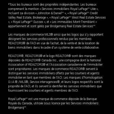
*Tous les bureaux sont des propriétés indépendantes. Les bureaux
comprenant la mention « Services immobiliers Royal LePage
MD
Ltée »,
incluant sa division « Johnston & Daniel
MD
», « Royal LePage
MD
Credit
Valley Real Estate, Brokerage », « Royal LePage
MD
West Real Estate Services
», « Royal LePage
MD
Sussex », et « Les immeubles Mont-Tremblant »
appartiennent et sont gérés par Bridgemarq Real Estate Services
MD
.
Les marques de commerce MLS® ainsi que les logos qui s'y rapportent
désignent les services professionnels rendus par les membres
REALTORS® de l'ACI en vue de l'achat, de la vente et de la location de
biens immobiliers dans le cadre d'un système de vente collaborative.
REALTOR®, REALTORS® et le logo REALTOR® sont des marques
déposées de REALTOR® Canada Inc., une compagnie dont la National
Association of REALTORS® et l'Association canadienne de l’immobilier
sont propriétaires. Les marques de commerce REALTOR® servent à
distinguer les services immobiliers offerts par les courtiers et agents
immobilier en tant que membres de l'ACI. Les marques d'homologation
S.I.A.® /MLS®, Service inter-agences®, et leurs logos respectifs sont la
propriété de l'ACI, et ils servent à identifier les services immobiliers que
fournissent les courtiers et agents membres de l'ACI.
Royal LePage
MD
est une marque de commerce déposée de la Banque
Royale du Canada, utilisée sous licence par les Services immobiliers
Bridgemarq
MD
.