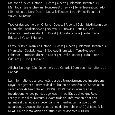
Maisons à louer -
Ontario
|
Québec
|
Alberta
|
Colombie-Britannique
|
Manitoba
|
Saskatchewan
|
Nouveau-Brunswick
|
Terre-Neuve-et-Labrador
|
Territoires du Nord-Ouest
|
Nouvelle-Écosse
|
Île-du-Prince-Édouard
|
Yukon
|
Nunavut
.
Trouver des courtiers en
Ontario
|
Québec
|
Alberta
|
Colombie-Britannique
|
Manitoba
|
Saskatchewan
|
Nouveau-Brunswick
|
Terre-Neuve-et-
Labrador
|
Territoires du Nord-Ouest
|
Nouvelle-Écosse
|
Île-du-Prince-
Édouard
|
Yukon
|
Nunavut
Parcourir les bureaux en
Ontario
|
Québec
|
Alberta
|
Colombie-Britannique
|
Manitoba
|
Saskatchewan
|
Nouveau-Brunswick
|
Terre-Neuve-et-
Labrador
|
Territoires du Nord-Ouest
|
Nouvelle-Écosse
|
Île-du-Prince-
Édouard
|
Yukon
|
Nunavut
Afficher les propriétés résidentielles au Canada
|
Dernières inscriptions au
Canada
Les informations des propriétés sur ce site proviennent des inscriptions
Royal LePage
MD
et du service de distribution de données de l'Association
canadienne de l’immobilier (SDD®). SDD® met en référence des
inscriptions tenues par des agences immobilières autres que Royal
LePage et ses distributeurs. L'exactitude de l'information n'est pas
garantie et devrait être indépendamment vérifiée. La marque DDF®
appartient à l'Association canadienne de l’immobilier (ACI) et identifie le
REALTOR.ca Installation de distribution de données (SDD®).