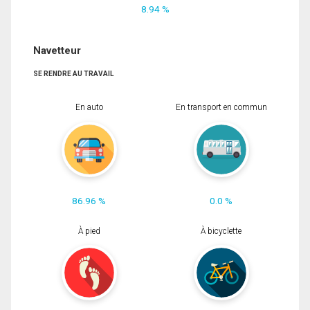
8.94 %
Navetteur
SE RENDRE AU TRAVAIL
En auto
En transport en commun
86.96 %
0.0 %
À pied
À bicyclette