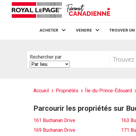
ACHETER
VENDRE
TROUVER UN
Live
En Direct
Trouvez
Rechercher par
votre
Search
foyer
By
Accueil
Propriétés
Île-du-Prince-Édouard
Parcourir les propriétés sur B
161 Buchanan Drive
163 Bu
169 Buchanan Drive
171 Bu