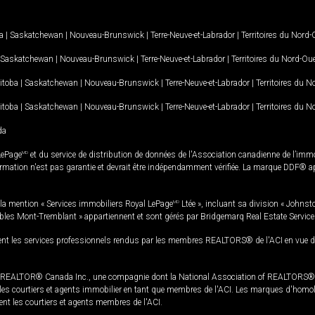
a
|
Saskatchewan
|
Nouveau-Brunswick
|
Terre-Neuve-et-Labrador
|
Territoires du Nord
Saskatchewan
|
Nouveau-Brunswick
|
Terre-Neuve-et-Labrador
|
Territoires du Nord-Ou
itoba
|
Saskatchewan
|
Nouveau-Brunswick
|
Terre-Neuve-et-Labrador
|
Territoires du 
itoba
|
Saskatchewan
|
Nouveau-Brunswick
|
Terre-Neuve-et-Labrador
|
Territoires du 
da
LePage
MD
et du service de distribution de données de l'Association canadienne de l’im
rmation n'est pas garantie et devrait être indépendamment vérifiée. La marque DDF® appa
la mention « Services immobiliers Royal LePage
MD
Ltée », incluant sa division « Johnst
bles Mont-Tremblant » appartiennent et sont gérés par Bridgemarq Real Estate Servic
 les services professionnels rendus par les membres REALTORS® de l'ACI en vue de l'a
TOR® Canada Inc., une compagnie dont la National Association of REALTORS® et l'
s courtiers et agents immobilier en tant que membres de l'ACI. Les marques d'homolog
ssent les courtiers et agents membres de l'ACI.