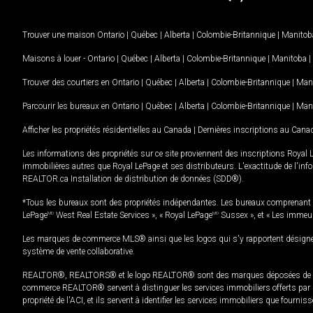
Trouver une maison
Ontario
|
Québec
|
Alberta
|
Colombie-Britannique
|
Manitob
Maisons à louer -
Ontario
|
Québec
|
Alberta
|
Colombie-Britannique
|
Manitoba
|
Trouver des courtiers en
Ontario
|
Québec
|
Alberta
|
Colombie-Britannique
|
Man
Parcourir les bureaux en
Ontario
|
Québec
|
Alberta
|
Colombie-Britannique
|
Man
Afficher les propriétés résidentielles au Canada
|
Dernières inscriptions au Cana
Les informations des propriétés sur ce site proviennent des inscriptions Royal 
immobilières autres que Royal LePage et ses distributeurs. L'exactitude de l'info
REALTOR.ca Installation de distribution de données (SDD®).
*Tous les bureaux sont des propriétés indépendantes. Les bureaux comprenant 
LePage
MD
West Real Estate Services », « Royal LePage
MD
Sussex », et « Les immeu
Les marques de commerce MLS® ainsi que les logos qui s'y rapportent désignent
système de vente collaborative.
REALTOR®, REALTORS® et le logo REALTOR® sont des marques déposées de REAL
commerce REALTOR® servent à distinguer les services immobiliers offerts par le
propriété de l'ACI, et ils servent à identifier les services immobiliers que fourni