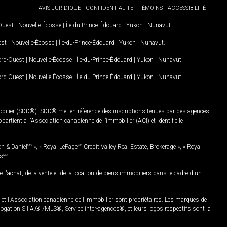
AVIS JURIDIQUE
CONFIDENTIALITÉ
TÉMOINS
ACCESSIBILITÉ
-Ouest
|
Nouvelle-Écosse
|
Île-du-Prince-Édouard
|
Yukon
|
Nunavut
.
est
|
Nouvelle-Écosse
|
Île-du-Prince-Édouard
|
Yukon
|
Nunavut
.
Nord-Ouest
|
Nouvelle-Écosse
|
Île-du-Prince-Édouard
|
Yukon
|
Nunavut
Nord-Ouest
|
Nouvelle-Écosse
|
Île-du-Prince-Édouard
|
Yukon
|
Nunavut
mobilier (SDD®). SDD® met en référence des inscriptions tenues par des agences
rtient à l'Association canadienne de l’immobilier (ACI) et identifie le
on & Daniel
MD
», « Royal LePage
MD
Credit Valley Real Estate, Brokerage », « Royal
es
MD
.
chat, de la vente et de la location de biens immobiliers dans le cadre d'un
Association canadienne de l’immobilier sont propriétaires. Les marques de
ation S.I.A.® /MLS®, Service inter-agences®, et leurs logos respectifs sont la