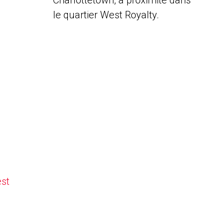
Charlottetown, à proximité dans
le quartier West Royalty.
est