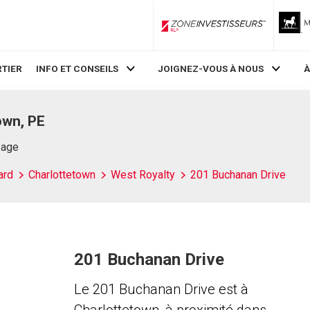
ZoneInvestisseurs RLP
TIER
INFO ET CONSEILS
JOIGNEZ-VOUS À NOUS
À
own, PE
Page
ard
Charlottetown
West Royalty
201 Buchanan Drive
201 Buchanan Drive
Le 201 Buchanan Drive est à