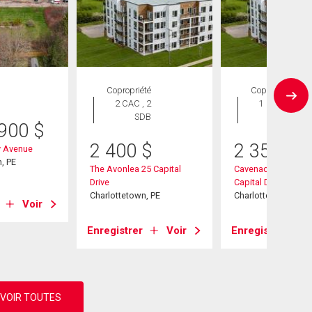
Copropriété
Copropriété
2 CAC , 2
1 CAC , 1
SDB
SDB
 900
$
2 400
$
2 350
$
y Avenue
, PE
The Avonlea 25 Capital
Cavenaccessible 2
Drive
Capital Drive
Charlottetown, PE
Charlottetown, PE
Voir
Enregistrer
Voir
Enregistrer