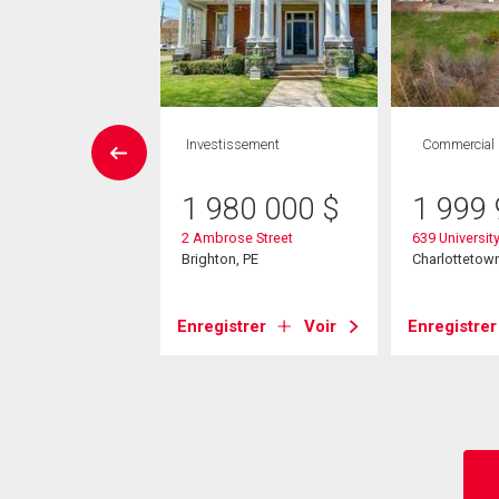
UVELLE INSCRIPTION
Investissement
Commercial
Maison
 CAC , 4
1 980 000
$
1 999
SDB
2 Ambrose Street
639 Universit
9 000
$
Brighton, PE
Charlottetown
rive
tetown, PE
Enregistrer
Voir
Enregistrer
strer
Voir