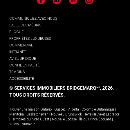
Facebook
LinkedIn
YouTube
Instagram
COMMUNIQUEZ AVEC NOUS
SALLE DES MÉDIAS
BLOGUE
PROPRIÉTÉS LUXUEUSES
COMMERCIAL
INTRANET
AVIS JURIDIQUE
CONFIDENTIALITÉ
TÉMOINS
ACCESSIBILITÉ
© SERVICES IMMOBILIERS BRIDGEMARQ
, 2026.
MD
TOUS DROITS RÉSERVÉS.
Trouver une maison
Ontario
|
Québec
|
Alberta
|
Colombie-Britannique
|
Manitoba
|
Saskatchewan
|
Nouveau-Brunswick
|
Terre-Neuve-et-Labrador
|
Territoires du Nord-Ouest
|
Nouvelle-Écosse
|
Île-du-Prince-Édouard
|
Yukon
|
Nunavut
.