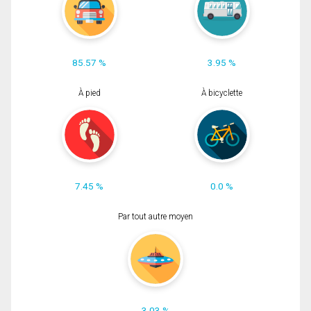
85.57 %
3.95 %
À pied
À bicyclette
7.45 %
0.0 %
Par tout autre moyen
3.03 %