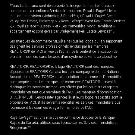
*Tous les bureaux sont des propriétés indépendantes. Les bureaux
comprenant la mention « Services immobiliers Royal LePage
MD
Ltée »,
incluant sa division « Johnston & Daniel
MD
», « Royal LePage
MD
Credit
Valley Real Estate, Brokerage », « Royal LePage
MD
West Real Estate Services
», « Royal LePage
MD
Sussex », et « Les immeubles Mont-Tremblant »
appartiennent et sont gérés par Bridgemarq Real Estate Services
MD
.
Les marques de commerce MLS® ainsi que les logos qui s'y rapportent
désignent les services professionnels rendus par les membres
REALTORS® de l'ACI en vue de l'achat, de la vente et de la location de
biens immobiliers dans le cadre d'un système de vente collaborative.
REALTOR®, REALTORS® et le logo REALTOR® sont des marques
déposées de REALTOR® Canada Inc., une compagnie dont la National
Association of REALTORS® et l'Association canadienne de l’immobilier
sont propriétaires. Les marques de commerce REALTOR® servent à
distinguer les services immobiliers offerts par les courtiers et agents
immobilier en tant que membres de l'ACI. Les marques d'homologation
S.I.A.® /MLS®, Service inter-agences®, et leurs logos respectifs sont la
propriété de l'ACI, et ils servent à identifier les services immobiliers que
fournissent les courtiers et agents membres de l'ACI.
Royal LePage
MD
est une marque de commerce déposée de la Banque
Royale du Canada, utilisée sous licence par les Services immobiliers
Bridgemarq
MD
.