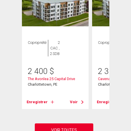
Copropriété
2
Copropriété
1
CAC ,
CAC ,
2 SDB
1 SDB
2 400
$
2 350
$
The Avonlea 25 Capital Drive
Cavenaccessible 25 
Charlottetown, PE
Charlottetown, PE
Voir
Enregistrer
Voir
Enregistrer