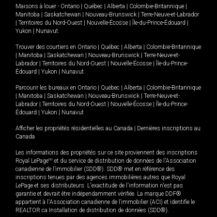
Maisons à louer -
Ontario
|
Québec
|
Alberta
|
Colombie-Britannique
|
Manitoba
|
Saskatchewan
|
Nouveau-Brunswick
|
Terre-Neuve-et-Labrador
|
Territoires du Nord-Ouest
|
Nouvelle-Écosse
|
Île-du-Prince-Édouard
|
Yukon
|
Nunavut
.
Trouver des courtiers en
Ontario
|
Québec
|
Alberta
|
Colombie-Britannique
|
Manitoba
|
Saskatchewan
|
Nouveau-Brunswick
|
Terre-Neuve-et-
Labrador
|
Territoires du Nord-Ouest
|
Nouvelle-Écosse
|
Île-du-Prince-
Édouard
|
Yukon
|
Nunavut
Parcourir les bureaux en
Ontario
|
Québec
|
Alberta
|
Colombie-Britannique
|
Manitoba
|
Saskatchewan
|
Nouveau-Brunswick
|
Terre-Neuve-et-
Labrador
|
Territoires du Nord-Ouest
|
Nouvelle-Écosse
|
Île-du-Prince-
Édouard
|
Yukon
|
Nunavut
Afficher les propriétés résidentielles au Canada
|
Dernières inscriptions au
Canada
Les informations des propriétés sur ce site proviennent des inscriptions
Royal LePage
MD
et du service de distribution de données de l'Association
canadienne de l’immobilier (SDD®). SDD® met en référence des
inscriptions tenues par des agences immobilières autres que Royal
LePage et ses distributeurs. L'exactitude de l'information n'est pas
garantie et devrait être indépendamment vérifiée. La marque DDF®
appartient à l'Association canadienne de l’immobilier (ACI) et identifie le
REALTOR.ca Installation de distribution de données (SDD®).