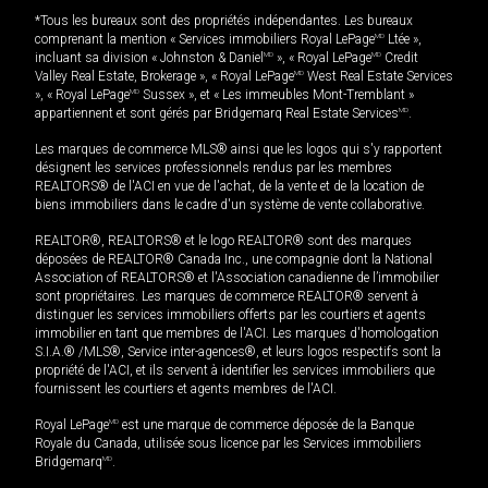
*Tous les bureaux sont des propriétés indépendantes. Les bureaux
comprenant la mention « Services immobiliers Royal LePage
MD
Ltée »,
incluant sa division « Johnston & Daniel
MD
», « Royal LePage
MD
Credit
Valley Real Estate, Brokerage », « Royal LePage
MD
West Real Estate Services
», « Royal LePage
MD
Sussex », et « Les immeubles Mont-Tremblant »
appartiennent et sont gérés par Bridgemarq Real Estate Services
MD
.
Les marques de commerce MLS® ainsi que les logos qui s'y rapportent
désignent les services professionnels rendus par les membres
REALTORS® de l'ACI en vue de l'achat, de la vente et de la location de
biens immobiliers dans le cadre d'un système de vente collaborative.
REALTOR®, REALTORS® et le logo REALTOR® sont des marques
déposées de REALTOR® Canada Inc., une compagnie dont la National
Association of REALTORS® et l'Association canadienne de l’immobilier
sont propriétaires. Les marques de commerce REALTOR® servent à
distinguer les services immobiliers offerts par les courtiers et agents
immobilier en tant que membres de l'ACI. Les marques d'homologation
S.I.A.® /MLS®, Service inter-agences®, et leurs logos respectifs sont la
propriété de l'ACI, et ils servent à identifier les services immobiliers que
fournissent les courtiers et agents membres de l'ACI.
Royal LePage
MD
est une marque de commerce déposée de la Banque
Royale du Canada, utilisée sous licence par les Services immobiliers
Bridgemarq
MD
.