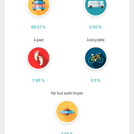
85.57 %
3.95 %
À pied
À bicyclette
7.45 %
0.0 %
Par tout autre moyen
3.03 %