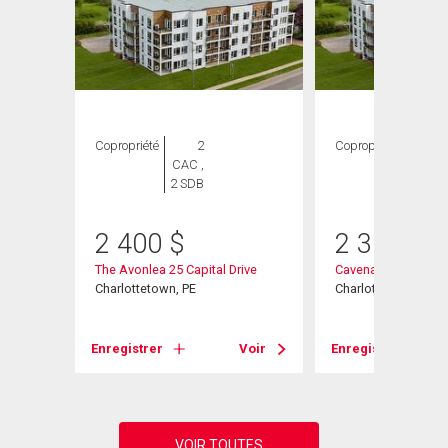
Copropriété
2
Copropriété
1
CAC ,
CAC ,
2 SDB
1 SDB
2 400
$
2 350
$
The Avonlea 25 Capital Drive
Cavenaccessible 25 
Charlottetown, PE
Charlottetown, PE
Voir
Enregistrer
Voir
Enregistrer