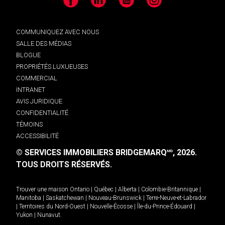
Facebook
LinkedIn
YouTube
Instagram
COMMUNIQUEZ AVEC NOUS
SALLE DES MÉDIAS
BLOGUE
PROPRIÉTÉS LUXUEUSES
COMMERCIAL
INTRANET
AVIS JURIDIQUE
CONFIDENTIALITÉ
TÉMOINS
ACCESSIBILITÉ
© SERVICES IMMOBILIERS BRIDGEMARQ
, 2026.
MD
TOUS DROITS RÉSERVÉS.
Trouver une maison
Ontario
|
Québec
|
Alberta
|
Colombie-Britannique
|
Manitoba
|
Saskatchewan
|
Nouveau-Brunswick
|
Terre-Neuve-et-Labrador
|
Territoires du Nord-Ouest
|
Nouvelle-Écosse
|
Île-du-Prince-Édouard
|
Yukon
|
Nunavut
.