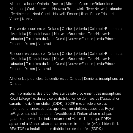
Maisons à louer -
Ontario
|
Québec
|
Alberta
|
Colombie-Britannique
|
Manitoba
|
Saskatchewan
|
Nouveau-Brunswick
|
Terre-Neuve-et-Labrador
|
Territoires du Nord-Ouest
|
Nouvelle-Écosse
|
Île-du-Prince-Édouard
|
Yukon
|
Nunavut
.
Trouver des courtiers en
Ontario
|
Québec
|
Alberta
|
Colombie-Britannique
|
Manitoba
|
Saskatchewan
|
Nouveau-Brunswick
|
Terre-Neuve-et-
Labrador
|
Territoires du Nord-Ouest
|
Nouvelle-Écosse
|
Île-du-Prince-
Édouard
|
Yukon
|
Nunavut
Parcourir les bureaux en
Ontario
|
Québec
|
Alberta
|
Colombie-Britannique
|
Manitoba
|
Saskatchewan
|
Nouveau-Brunswick
|
Terre-Neuve-et-
Labrador
|
Territoires du Nord-Ouest
|
Nouvelle-Écosse
|
Île-du-Prince-
Édouard
|
Yukon
|
Nunavut
Afficher les propriétés résidentielles au Canada
|
Dernières inscriptions au
Canada
Les informations des propriétés sur ce site proviennent des inscriptions
Royal LePage
MD
et du service de distribution de données de l'Association
canadienne de l’immobilier (SDD®). SDD® met en référence des
inscriptions tenues par des agences immobilières autres que Royal
LePage et ses distributeurs. L'exactitude de l'information n'est pas
garantie et devrait être indépendamment vérifiée. La marque DDF®
appartient à l'Association canadienne de l’immobilier (ACI) et identifie le
REALTOR.ca Installation de distribution de données (SDD®).