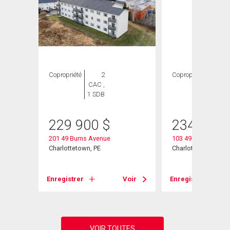
Copropriété
2
Copropriété
2
CAC ,
CAC ,
1 SDB
1 SDB
229 900
$
234 900
201 49 Burns Avenue
103 49 Burns Aven
Charlottetown, PE
Charlottetown, PE
Voir
Enregistrer
Voir
Enregistrer