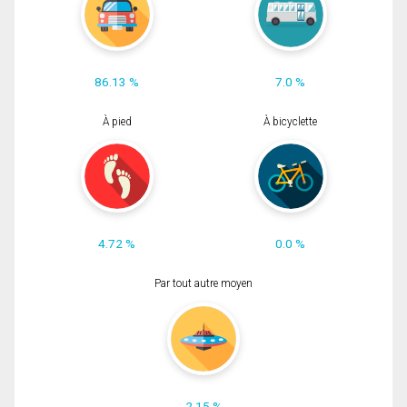
86.13 %
7.0 %
À pied
À bicyclette
4.72 %
0.0 %
Par tout autre moyen
2.15 %