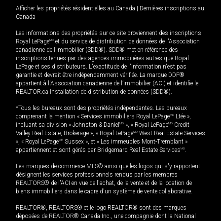
Afficher les propriétés résidentielles au Canada
|
Dernières inscriptions au
Canada
Les informations des propriétés sur ce site proviennent des inscriptions
Royal LePage
MD
et du service de distribution de données de l'Association
canadienne de l’immobilier (SDD®). SDD® met en référence des
inscriptions tenues par des agences immobilières autres que Royal
LePage et ses distributeurs. L'exactitude de l'information n'est pas
garantie et devrait être indépendamment vérifiée. La marque DDF®
appartient à l'Association canadienne de l’immobilier (ACI) et identifie le
REALTOR.ca Installation de distribution de données (SDD®).
*Tous les bureaux sont des propriétés indépendantes. Les bureaux
comprenant la mention « Services immobiliers Royal LePage
MD
Ltée »,
incluant sa division « Johnston & Daniel
MD
», « Royal LePage
MD
Credit
Valley Real Estate, Brokerage », « Royal LePage
MD
West Real Estate Services
», « Royal LePage
MD
Sussex », et « Les immeubles Mont-Tremblant »
appartiennent et sont gérés par Bridgemarq Real Estate Services
MD
.
Les marques de commerce MLS® ainsi que les logos qui s'y rapportent
désignent les services professionnels rendus par les membres
REALTORS® de l'ACI en vue de l'achat, de la vente et de la location de
biens immobiliers dans le cadre d'un système de vente collaborative.
REALTOR®, REALTORS® et le logo REALTOR® sont des marques
déposées de REALTOR® Canada Inc., une compagnie dont la National