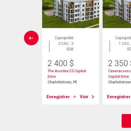
Maison
Copropriété
Coproprié
 CAC , 4
2 CAC , 2
1 CAC ,
SDB
SDB
S
2 400
$
2 350
9 000
$
The Avonlea 25 Capital
Cavenaccessi
unt Edward Road
Drive
Capital Drive
tetown, PE
Charlottetown, PE
Charlottetown
strer
Voir
Enregistrer
Voir
Enregistrer