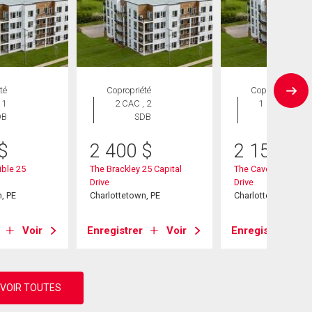
té
Copropriété
Copropriété
 1
2 CAC , 2
1 CAC , 1
DB
SDB
SDB
$
2 400
$
2 150
$
ble 25
The Brackley 25 Capital
The Cavendish 25 C
Drive
Drive
, PE
Charlottetown, PE
Charlottetown, PE
Voir
Enregistrer
Voir
Enregistrer