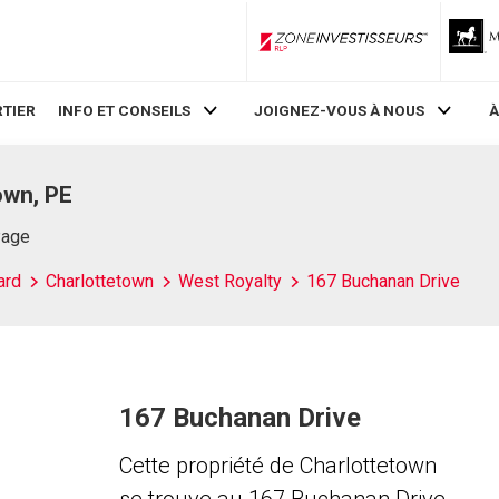
ZoneInvestisseurs RLP
TIER
INFO ET CONSEILS
JOIGNEZ-VOUS À NOUS
À
own, PE
Page
ard
Charlottetown
West Royalty
167 Buchanan Drive
167 Buchanan Drive
Cette propriété de Charlottetown