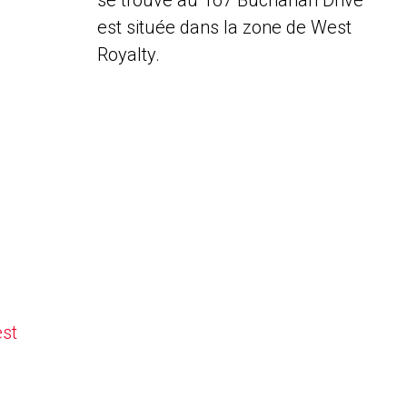
se trouve au 167 Buchanan Drive
est située dans la zone de West
Royalty.
est