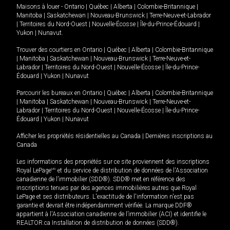
Maisons à louer -
Ontario
|
Québec
|
Alberta
|
Colombie-Britannique
|
Manitoba
|
Saskatchewan
|
Nouveau-Brunswick
|
Terre-Neuve-et-Labrador
|
Territoires du Nord-Ouest
|
Nouvelle-Écosse
|
Île-du-Prince-Édouard
|
Yukon
|
Nunavut
.
Trouver des courtiers en
Ontario
|
Québec
|
Alberta
|
Colombie-Britannique
|
Manitoba
|
Saskatchewan
|
Nouveau-Brunswick
|
Terre-Neuve-et-
Labrador
|
Territoires du Nord-Ouest
|
Nouvelle-Écosse
|
Île-du-Prince-
Édouard
|
Yukon
|
Nunavut
Parcourir les bureaux en
Ontario
|
Québec
|
Alberta
|
Colombie-Britannique
|
Manitoba
|
Saskatchewan
|
Nouveau-Brunswick
|
Terre-Neuve-et-
Labrador
|
Territoires du Nord-Ouest
|
Nouvelle-Écosse
|
Île-du-Prince-
Édouard
|
Yukon
|
Nunavut
Afficher les propriétés résidentielles au Canada
|
Dernières inscriptions au
Canada
Les informations des propriétés sur ce site proviennent des inscriptions
Royal LePage
MD
et du service de distribution de données de l'Association
canadienne de l’immobilier (SDD®). SDD® met en référence des
inscriptions tenues par des agences immobilières autres que Royal
LePage et ses distributeurs. L'exactitude de l'information n'est pas
garantie et devrait être indépendamment vérifiée. La marque DDF®
appartient à l'Association canadienne de l’immobilier (ACI) et identifie le
REALTOR.ca Installation de distribution de données (SDD®).