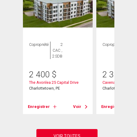
Copropriété
2
Copropriété
1
CAC ,
CAC ,
2 SDB
1 SDB
2 400
$
2 350
$
The Avonlea 25 Capital Drive
Cavenaccessible 25 
Charlottetown, PE
Charlottetown, PE
Voir
Enregistrer
Voir
Enregistrer