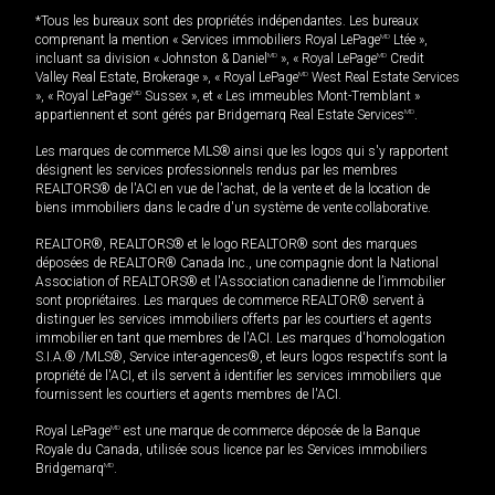
*Tous les bureaux sont des propriétés indépendantes. Les bureaux
comprenant la mention « Services immobiliers Royal LePage
MD
Ltée »,
incluant sa division « Johnston & Daniel
MD
», « Royal LePage
MD
Credit
Valley Real Estate, Brokerage », « Royal LePage
MD
West Real Estate Services
», « Royal LePage
MD
Sussex », et « Les immeubles Mont-Tremblant »
appartiennent et sont gérés par Bridgemarq Real Estate Services
MD
.
Les marques de commerce MLS® ainsi que les logos qui s'y rapportent
désignent les services professionnels rendus par les membres
REALTORS® de l'ACI en vue de l'achat, de la vente et de la location de
biens immobiliers dans le cadre d'un système de vente collaborative.
REALTOR®, REALTORS® et le logo REALTOR® sont des marques
déposées de REALTOR® Canada Inc., une compagnie dont la National
Association of REALTORS® et l'Association canadienne de l’immobilier
sont propriétaires. Les marques de commerce REALTOR® servent à
distinguer les services immobiliers offerts par les courtiers et agents
immobilier en tant que membres de l'ACI. Les marques d'homologation
S.I.A.® /MLS®, Service inter-agences®, et leurs logos respectifs sont la
propriété de l'ACI, et ils servent à identifier les services immobiliers que
fournissent les courtiers et agents membres de l'ACI.
Royal LePage
MD
est une marque de commerce déposée de la Banque
Royale du Canada, utilisée sous licence par les Services immobiliers
Bridgemarq
MD
.