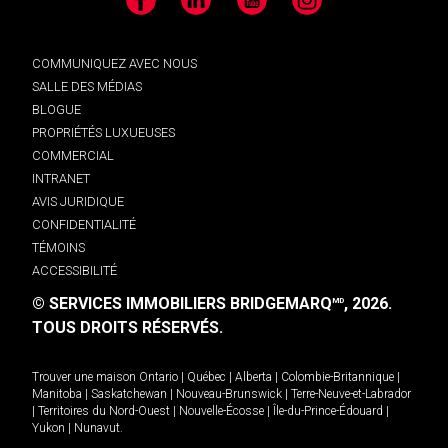
Facebook
LinkedIn
YouTube
Instagram
COMMUNIQUEZ AVEC NOUS
SALLE DES MÉDIAS
BLOGUE
PROPRIÉTÉS LUXUEUSES
COMMERCIAL
INTRANET
AVIS JURIDIQUE
CONFIDENTIALITÉ
TÉMOINS
ACCESSIBILITÉ
© SERVICES IMMOBILIERS BRIDGEMARQ
, 2026.
MD
TOUS DROITS RÉSERVÉS.
Trouver une maison
Ontario
|
Québec
|
Alberta
|
Colombie-Britannique
|
Manitoba
|
Saskatchewan
|
Nouveau-Brunswick
|
Terre-Neuve-et-Labrador
|
Territoires du Nord-Ouest
|
Nouvelle-Écosse
|
Île-du-Prince-Édouard
|
Yukon
|
Nunavut
.