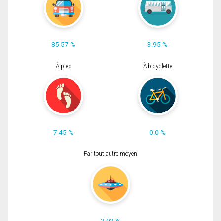
85.57 %
3.95 %
À pied
À bicyclette
7.45 %
0.0 %
Par tout autre moyen
3.03 %