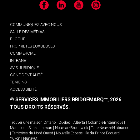
Facebook
LinkedIn
YouTube
Instagram
COMMUNIQUEZ AVEC NOUS
SALLE DES MÉDIAS
BLOGUE
PROPRIÉTÉS LUXUEUSES
COMMERCIAL
INTRANET
AVIS JURIDIQUE
CONFIDENTIALITÉ
TÉMOINS
ACCESSIBILITÉ
© SERVICES IMMOBILIERS BRIDGEMARQ
, 2026.
MD
TOUS DROITS RÉSERVÉS.
Trouver une maison
Ontario
|
Québec
|
Alberta
|
Colombie-Britannique
|
Manitoba
|
Saskatchewan
|
Nouveau-Brunswick
|
Terre-Neuve-et-Labrador
|
Territoires du Nord-Ouest
|
Nouvelle-Écosse
|
Île-du-Prince-Édouard
|
Yukon
|
Nunavut
.