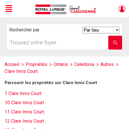
Menu
Live
En Direct
Rechercher par
Search
By
Trouvez
Entrez
votre
le
foyer
nom
de
l'école
Accueil
Propriétés
Ontario
Caledonia
Autres
Clare Innis Court
Parcourir les propriétés sur Clare Innis Court
1 Clare Innis Court
10 Clare Innis Court
11 Clare Innis Court
12 Clare Innis Court