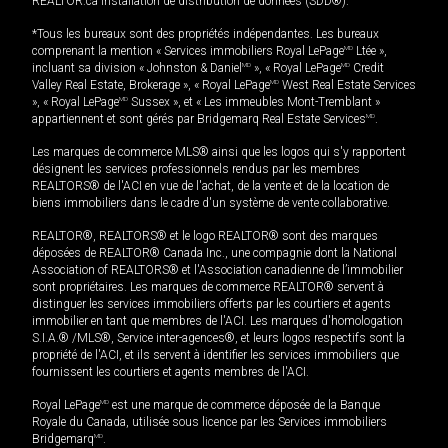
REALTOR.ca Installation de distribution de données (SDD®).
*Tous les bureaux sont des propriétés indépendantes. Les bureaux
comprenant la mention « Services immobiliers Royal LePage
MD
Ltée »,
incluant sa division « Johnston & Daniel
MD
», « Royal LePage
MD
Credit
Valley Real Estate, Brokerage », « Royal LePage
MD
West Real Estate Services
», « Royal LePage
MD
Sussex », et « Les immeubles Mont-Tremblant »
appartiennent et sont gérés par Bridgemarq Real Estate Services
MD
.
Les marques de commerce MLS® ainsi que les logos qui s'y rapportent
désignent les services professionnels rendus par les membres
REALTORS® de l'ACI en vue de l'achat, de la vente et de la location de
biens immobiliers dans le cadre d'un système de vente collaborative.
REALTOR®, REALTORS® et le logo REALTOR® sont des marques
déposées de REALTOR® Canada Inc., une compagnie dont la National
Association of REALTORS® et l'Association canadienne de l’immobilier
sont propriétaires. Les marques de commerce REALTOR® servent à
distinguer les services immobiliers offerts par les courtiers et agents
immobilier en tant que membres de l'ACI. Les marques d'homologation
S.I.A.® /MLS®, Service inter-agences®, et leurs logos respectifs sont la
propriété de l'ACI, et ils servent à identifier les services immobiliers que
fournissent les courtiers et agents membres de l'ACI.
Royal LePage
MD
est une marque de commerce déposée de la Banque
Royale du Canada, utilisée sous licence par les Services immobiliers
Bridgemarq
MD
.