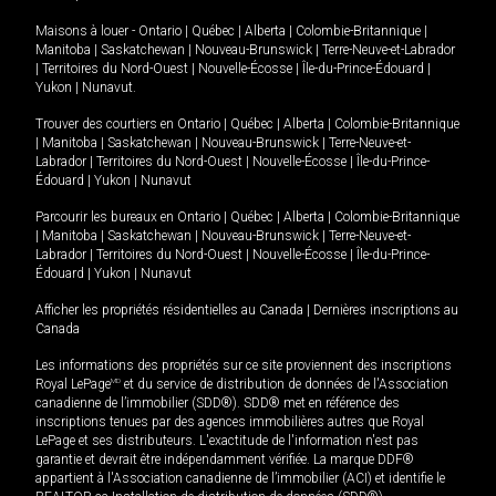
Maisons à louer -
Ontario
|
Québec
|
Alberta
|
Colombie-Britannique
|
Manitoba
|
Saskatchewan
|
Nouveau-Brunswick
|
Terre-Neuve-et-Labrador
|
Territoires du Nord-Ouest
|
Nouvelle-Écosse
|
Île-du-Prince-Édouard
|
Yukon
|
Nunavut
.
Trouver des courtiers en
Ontario
|
Québec
|
Alberta
|
Colombie-Britannique
|
Manitoba
|
Saskatchewan
|
Nouveau-Brunswick
|
Terre-Neuve-et-
Labrador
|
Territoires du Nord-Ouest
|
Nouvelle-Écosse
|
Île-du-Prince-
Édouard
|
Yukon
|
Nunavut
Parcourir les bureaux en
Ontario
|
Québec
|
Alberta
|
Colombie-Britannique
|
Manitoba
|
Saskatchewan
|
Nouveau-Brunswick
|
Terre-Neuve-et-
Labrador
|
Territoires du Nord-Ouest
|
Nouvelle-Écosse
|
Île-du-Prince-
Édouard
|
Yukon
|
Nunavut
Afficher les propriétés résidentielles au Canada
|
Dernières inscriptions au
Canada
Les informations des propriétés sur ce site proviennent des inscriptions
Royal LePage
MD
et du service de distribution de données de l'Association
canadienne de l’immobilier (SDD®). SDD® met en référence des
inscriptions tenues par des agences immobilières autres que Royal
LePage et ses distributeurs. L'exactitude de l'information n'est pas
garantie et devrait être indépendamment vérifiée. La marque DDF®
appartient à l'Association canadienne de l’immobilier (ACI) et identifie le