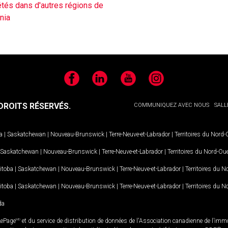
étés dans d'autres régions de
nia
Facebook
LinkedIn
YouTube
Instagram
ROITS RÉSERVÉS.
COMMUNIQUEZ AVEC NOUS
SALL
a
|
Saskatchewan
|
Nouveau-Brunswick
|
Terre-Neuve-et-Labrador
|
Territoires du Nord
Saskatchewan
|
Nouveau-Brunswick
|
Terre-Neuve-et-Labrador
|
Territoires du Nord-Ou
itoba
|
Saskatchewan
|
Nouveau-Brunswick
|
Terre-Neuve-et-Labrador
|
Territoires du 
itoba
|
Saskatchewan
|
Nouveau-Brunswick
|
Terre-Neuve-et-Labrador
|
Territoires du 
da
LePage
MD
et du service de distribution de données de l'Association canadienne de l’im