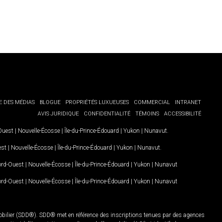
E DES MÉDIAS
BLOGUE
PROPRIÉTÉS LUXUEUSES
COMMERCIAL
INTRANET
AVIS JURIDIQUE
CONFIDENTIALITÉ
TÉMOINS
ACCESSIBILITÉ
-Ouest
|
Nouvelle-Écosse
|
Île-du-Prince-Édouard
|
Yukon
|
Nunavut
.
est
|
Nouvelle-Écosse
|
Île-du-Prince-Édouard
|
Yukon
|
Nunavut
.
Nord-Ouest
|
Nouvelle-Écosse
|
Île-du-Prince-Édouard
|
Yukon
|
Nunavut
Nord-Ouest
|
Nouvelle-Écosse
|
Île-du-Prince-Édouard
|
Yukon
|
Nunavut
mobilier (SDD®). SDD® met en référence des inscriptions tenues par des agences