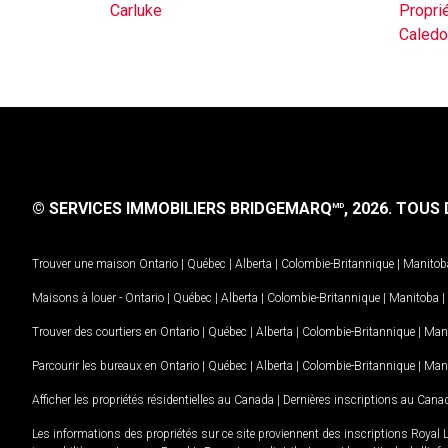
Carluke
Propri
Caledo
© SERVICES IMMOBILIERS BRIDGEMARQ
, 2026.
TOUS D
MD
Trouver une maison
Ontario
|
Québec
|
Alberta
|
Colombie-Britannique
|
Manitob
Maisons à louer -
Ontario
|
Québec
|
Alberta
|
Colombie-Britannique
|
Manitoba
|
Trouver des courtiers en
Ontario
|
Québec
|
Alberta
|
Colombie-Britannique
|
Man
Parcourir les bureaux en
Ontario
|
Québec
|
Alberta
|
Colombie-Britannique
|
Man
Afficher les propriétés résidentielles au Canada
|
Dernières inscriptions au Cana
Les informations des propriétés sur ce site proviennent des inscriptions Royal 