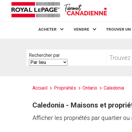
ACHETER
VENDRE
TROUVER UN
Live
En Direct
Trouvez
Rechercher par
votre
Search
foyer
By
Accueil
Propriétés
Ontario
Caledonia
Caledonia - Maisons et proprié
Afficher les propriétés par quartier ou