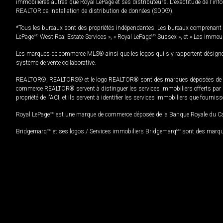
immobilières autres que Royal LePage et ses distributeurs. L'exactitude de l'info
REALTOR.ca Installation de distribution de données (SDD®).
*Tous les bureaux sont des propriétés indépendantes. Les bureaux comprenant 
LePage
MD
West Real Estate Services », « Royal LePage
MD
Sussex », et « Les immeu
Les marques de commerce MLS® ainsi que les logos qui s'y rapportent désignent
système de vente collaborative.
REALTOR®, REALTORS® et le logo REALTOR® sont des marques déposées de REAL
commerce REALTOR® servent à distinguer les services immobiliers offerts par le
propriété de l'ACI, et ils servent à identifier les services immobiliers que fourni
Royal LePage
MD
est une marque de commerce déposée de la Banque Royale du Cana
Bridgemarq
MD
et ses logos / Services immobiliers Bridgemarq
MD
sont des marque