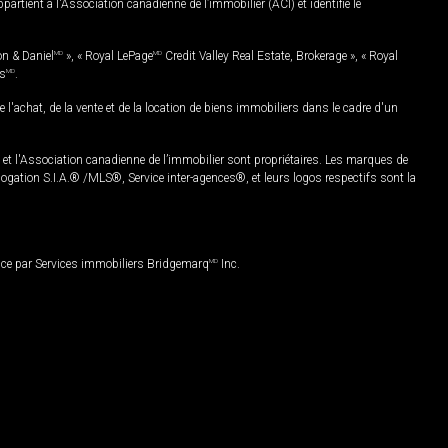
rtient à l'Association canadienne de l’immobilier (ACI) et identifie le
on & Daniel
MD
», « Royal LePage
MD
Credit Valley Real Estate, Brokerage », « Royal
es
MD
.
chat, de la vente et de la location de biens immobiliers dans le cadre d'un
Association canadienne de l’immobilier sont propriétaires. Les marques de
ation S.I.A.® /MLS®, Service inter-agences®, et leurs logos respectifs sont la
nce par Services immobiliers Bridgemarq
MD
Inc.