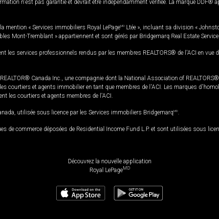
rmation n'est pas garantie et devrait être indépendamment vérifiée. La marque DDF® appa
la mention « Services immobiliers Royal LePage
MD
Ltée », incluant sa division « Johnst
bles Mont-Tremblant » appartiennent et sont gérés par Bridgemarq Real Estate Servic
 les services professionnels rendus par les membres REALTORS® de l'ACI en vue de l'a
TOR® Canada Inc., une compagnie dont la National Association of REALTORS® et l'
s courtiers et agents immobilier en tant que membres de l'ACI. Les marques d'homolog
ssent les courtiers et agents membres de l'ACI.
da, utilisée sous licence par les Services immobiliers Bridgemarq
MD
.
s de commerce déposées de Residential Income Fund L.P. et sont utilisées sous lice
Découvrez la nouvelle application
MD
Royal LePage