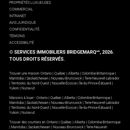
PROPRIÉTÉS LUXUEUSES
COMMERCIAL
INTRANET
AVIS JURIDIQUE
CONFIDENTIALITÉ
TÉMOINS
ACCESSIBILITÉ
© SERVICES IMMOBILIERS BRIDGEMARQ
, 2026.
MD
TOUS DROITS RÉSERVÉS.
Trouver une maison
Ontario
|
Québec
|
Alberta
|
Colombie-Britannique
|
Manitoba
|
Saskatchewan
|
Nouveau-Brunswick
|
Terre-Neuve-et-Labrador
|
Territoires du Nord-Ouest
|
Nouvelle-Écosse
|
Île-du-Prince-Édouard
|
Yukon
|
Nunavut
.
Maisons à louer -
Ontario
|
Québec
|
Alberta
|
Colombie-Britannique
|
Manitoba
|
Saskatchewan
|
Nouveau-Brunswick
|
Terre-Neuve-et-Labrador
|
Territoires du Nord-Ouest
|
Nouvelle-Écosse
|
Île-du-Prince-Édouard
|
Yukon
|
Nunavut
.
Trouver des courtiers en
Ontario
|
Québec
|
Alberta
|
Colombie-Britannique
|
Manitoba
|
Saskatchewan
|
Nouveau-Brunswick
|
Terre-Neuve-et-