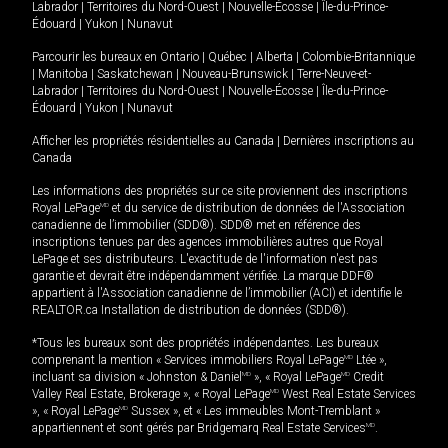
Labrador
|
Territoires du Nord-Ouest
|
Nouvelle-Écosse
|
Île-du-Prince-
Édouard
|
Yukon
|
Nunavut
Parcourir les bureaux en
Ontario
|
Québec
|
Alberta
|
Colombie-Britannique
|
Manitoba
|
Saskatchewan
|
Nouveau-Brunswick
|
Terre-Neuve-et-
Labrador
|
Territoires du Nord-Ouest
|
Nouvelle-Écosse
|
Île-du-Prince-
Édouard
|
Yukon
|
Nunavut
Afficher les propriétés résidentielles au Canada
|
Dernières inscriptions au
Canada
Les informations des propriétés sur ce site proviennent des inscriptions
Royal LePage
MD
et du service de distribution de données de l'Association
canadienne de l’immobilier (SDD®). SDD® met en référence des
inscriptions tenues par des agences immobilières autres que Royal
LePage et ses distributeurs. L'exactitude de l'information n'est pas
garantie et devrait être indépendamment vérifiée. La marque DDF®
appartient à l'Association canadienne de l’immobilier (ACI) et identifie le
REALTOR.ca Installation de distribution de données (SDD®).
*Tous les bureaux sont des propriétés indépendantes. Les bureaux
comprenant la mention « Services immobiliers Royal LePage
MD
Ltée »,
incluant sa division « Johnston & Daniel
MD
», « Royal LePage
MD
Credit
Valley Real Estate, Brokerage », « Royal LePage
MD
West Real Estate Services
», « Royal LePage
MD
Sussex », et « Les immeubles Mont-Tremblant »
appartiennent et sont gérés par Bridgemarq Real Estate Services
MD
.