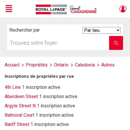
Menu
Live
En Direct
Rechercher par
Search
By
Trouvez
Entrez
votre
le
foyer
nom
de
l'école
Accueil
Propriétés
Ontario
Caledonia
Autres
Inscriptions de propriétés par rue
4th Line
1 inscription active
Aberdeen Street
1 inscription active
Argyle Street N
1 inscription active
Balmoral Court
1 inscription active
Banff Street
1 inscription active