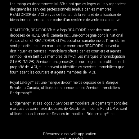
Les marques de commerce MLS® ainsi que les logos qui s'y rapportent
désignent les services professionnels rendus par les membres
REALTORS® de l'ACI en vue de l'achat, de la vente et de la location de
biens immobiliers dans le cadre d'un système de vente collaborative.
REALTOR®, REALTORS® et le logo REALTOR® sont des marques
déposées de REALTOR® Canada Inc., une compagnie dont la National
Association of REALTORS® et l'Association canadienne de l’immobilier
sont propriétaires. Les marques de commerce REALTOR® servent à
distinguer les services immobiliers offerts par les courtiers et agents
immobilier en tant que membres de l'ACI. Les marques d'homologation
S.I.A.® /MLS®, Service inter-agences®, et leurs logos respectifs sont la
propriété de l'ACI, et ils servent à identifier les services immobiliers que
fournissent les courtiers et agents membres de l'ACI.
Royal LePage
MD
est une marque de commerce déposée de la Banque
Royale du Canada, utilisée sous licence par les Services immobiliers
Bridgemarq
MD
.
Bridgemarq
MD
et ses logos / Services immobiliers Bridgemarq
MD
sont des
marques de commerce déposées de Residential Income Fund L.P. et sont
utilisées sous licence par Services immobiliers Bridgemarq
MD
Inc.
Découvrez la nouvelle application
MD