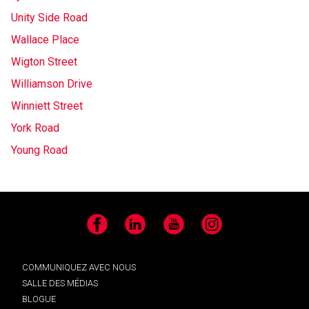
Unity Side Road
Wallace Place
Wigton Street
Williamson Drive
Winniett Street
York Road
Young Road
Facebook
LinkedIn
YouTube
Instagram
COMMUNIQUEZ AVEC NOUS
SALLE DES MÉDIAS
BLOGUE