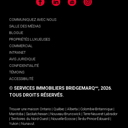
Facebook
LinkedIn
YouTube
Instagram
COMMUNIQUEZ AVEC NOUS
SALLE DES MÉDIAS
BLOGUE
PROPRIÉTÉS LUXUEUSES
COMMERCIAL
INTRANET
AVIS JURIDIQUE
CONFIDENTIALITÉ
TÉMOINS
ACCESSIBILITÉ
© SERVICES IMMOBILIERS BRIDGEMARQ
, 2026.
MD
TOUS DROITS RÉSERVÉS.
Trouver une maison
Ontario
|
Québec
|
Alberta
|
Colombie-Britannique
|
Manitoba
|
Saskatchewan
|
Nouveau-Brunswick
|
Terre-Neuve-et-Labrador
|
Territoires du Nord-Ouest
|
Nouvelle-Écosse
|
Île-du-Prince-Édouard
|
Yukon
|
Nunavut
.