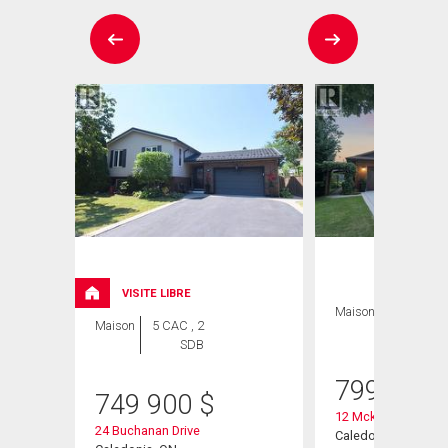
VISITE LIBRE
Maison
3 CAC , 3
Maison
5 CAC , 2
SDB
SDB
799 999
749 900
$
12 Mckeown Court
24 Buchanan Drive
Caledonia, ON