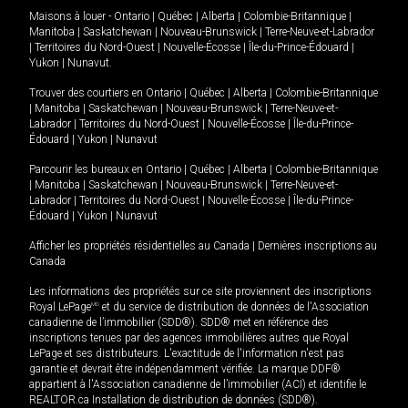
Maisons à louer -
Ontario
|
Québec
|
Alberta
|
Colombie-Britannique
|
Manitoba
|
Saskatchewan
|
Nouveau-Brunswick
|
Terre-Neuve-et-Labrador
|
Territoires du Nord-Ouest
|
Nouvelle-Écosse
|
Île-du-Prince-Édouard
|
Yukon
|
Nunavut
.
Trouver des courtiers en
Ontario
|
Québec
|
Alberta
|
Colombie-Britannique
|
Manitoba
|
Saskatchewan
|
Nouveau-Brunswick
|
Terre-Neuve-et-
Labrador
|
Territoires du Nord-Ouest
|
Nouvelle-Écosse
|
Île-du-Prince-
Édouard
|
Yukon
|
Nunavut
Parcourir les bureaux en
Ontario
|
Québec
|
Alberta
|
Colombie-Britannique
|
Manitoba
|
Saskatchewan
|
Nouveau-Brunswick
|
Terre-Neuve-et-
Labrador
|
Territoires du Nord-Ouest
|
Nouvelle-Écosse
|
Île-du-Prince-
Édouard
|
Yukon
|
Nunavut
Afficher les propriétés résidentielles au Canada
|
Dernières inscriptions au
Canada
Les informations des propriétés sur ce site proviennent des inscriptions
Royal LePage
MD
et du service de distribution de données de l'Association
canadienne de l’immobilier (SDD®). SDD® met en référence des
inscriptions tenues par des agences immobilières autres que Royal
LePage et ses distributeurs. L'exactitude de l'information n'est pas
garantie et devrait être indépendamment vérifiée. La marque DDF®
appartient à l'Association canadienne de l’immobilier (ACI) et identifie le
REALTOR.ca Installation de distribution de données (SDD®).