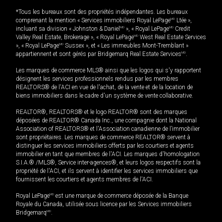
*Tous les bureaux sont des propriétés indépendantes. Les bureaux
comprenant la mention « Services immobiliers Royal LePage
MD
Ltée »,
incluant sa division « Johnston & Daniel
MD
», « Royal LePage
MD
Credit
Valley Real Estate, Brokerage », « Royal LePage
MD
West Real Estate Services
», « Royal LePage
MD
Sussex », et « Les immeubles Mont-Tremblant »
appartiennent et sont gérés par Bridgemarq Real Estate Services
MD
.
Les marques de commerce MLS® ainsi que les logos qui s'y rapportent
désignent les services professionnels rendus par les membres
REALTORS® de l'ACI en vue de l'achat, de la vente et de la location de
biens immobiliers dans le cadre d'un système de vente collaborative.
REALTOR®, REALTORS® et le logo REALTOR® sont des marques
déposées de REALTOR® Canada Inc., une compagnie dont la National
Association of REALTORS® et l'Association canadienne de l’immobilier
sont propriétaires. Les marques de commerce REALTOR® servent à
distinguer les services immobiliers offerts par les courtiers et agents
immobilier en tant que membres de l'ACI. Les marques d'homologation
S.I.A.® /MLS®, Service inter-agences®, et leurs logos respectifs sont la
propriété de l'ACI, et ils servent à identifier les services immobiliers que
fournissent les courtiers et agents membres de l'ACI.
Royal LePage
MD
est une marque de commerce déposée de la Banque
Royale du Canada, utilisée sous licence par les Services immobiliers
Bridgemarq
MD
.