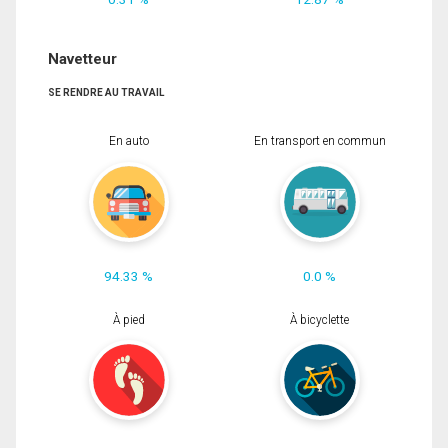
Navetteur
SE RENDRE AU TRAVAIL
En auto
En transport en commun
94.33 %
0.0 %
À pied
À bicyclette