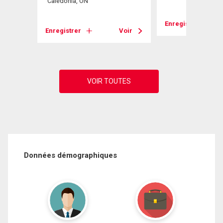
Caledonia, ON
Voir
Enregistrer
Enregistrer
Voir
Données démographiques