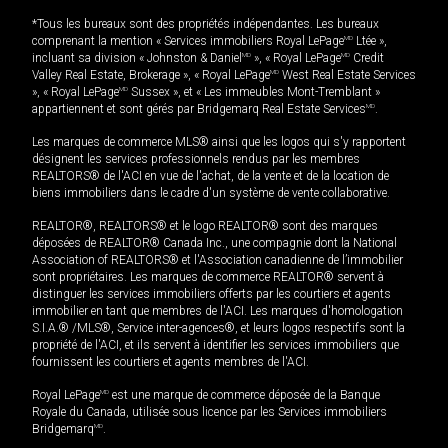
*Tous les bureaux sont des propriétés indépendantes. Les bureaux
comprenant la mention « Services immobiliers Royal LePage
MD
Ltée »,
incluant sa division « Johnston & Daniel
MD
», « Royal LePage
MD
Credit
Valley Real Estate, Brokerage », « Royal LePage
MD
West Real Estate Services
», « Royal LePage
MD
Sussex », et « Les immeubles Mont-Tremblant »
appartiennent et sont gérés par Bridgemarq Real Estate Services
MD
.
Les marques de commerce MLS® ainsi que les logos qui s'y rapportent
désignent les services professionnels rendus par les membres
REALTORS® de l'ACI en vue de l'achat, de la vente et de la location de
biens immobiliers dans le cadre d'un système de vente collaborative.
REALTOR®, REALTORS® et le logo REALTOR® sont des marques
déposées de REALTOR® Canada Inc., une compagnie dont la National
Association of REALTORS® et l'Association canadienne de l’immobilier
sont propriétaires. Les marques de commerce REALTOR® servent à
distinguer les services immobiliers offerts par les courtiers et agents
immobilier en tant que membres de l'ACI. Les marques d'homologation
S.I.A.® /MLS®, Service inter-agences®, et leurs logos respectifs sont la
propriété de l'ACI, et ils servent à identifier les services immobiliers que
fournissent les courtiers et agents membres de l'ACI.
Royal LePage
MD
est une marque de commerce déposée de la Banque
Royale du Canada, utilisée sous licence par les Services immobiliers
Bridgemarq
MD
.