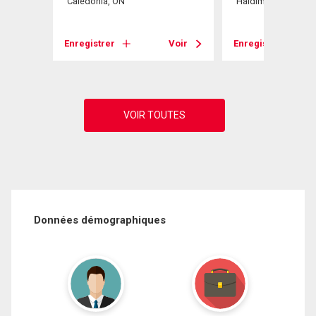
Caledonia, ON
Haldimand, ON
Voir
Enregistrer
Voir
Enregistrer
Données démographiques