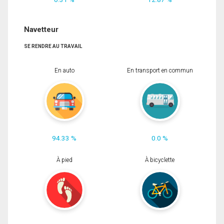
Navetteur
SE RENDRE AU TRAVAIL
En auto
En transport en commun
94.33 %
0.0 %
À pied
À bicyclette