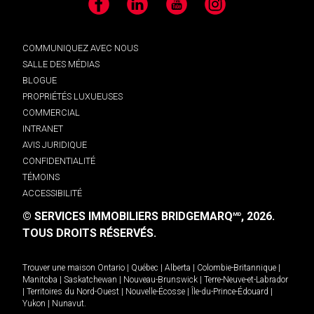
Facebook
LinkedIn
YouTube
Instagram
COMMUNIQUEZ AVEC NOUS
SALLE DES MÉDIAS
BLOGUE
PROPRIÉTÉS LUXUEUSES
COMMERCIAL
INTRANET
AVIS JURIDIQUE
CONFIDENTIALITÉ
TÉMOINS
ACCESSIBILITÉ
© SERVICES IMMOBILIERS BRIDGEMARQ
, 2026.
MD
TOUS DROITS RÉSERVÉS.
Trouver une maison
Ontario
|
Québec
|
Alberta
|
Colombie-Britannique
|
Manitoba
|
Saskatchewan
|
Nouveau-Brunswick
|
Terre-Neuve-et-Labrador
|
Territoires du Nord-Ouest
|
Nouvelle-Écosse
|
Île-du-Prince-Édouard
|
Yukon
|
Nunavut
.