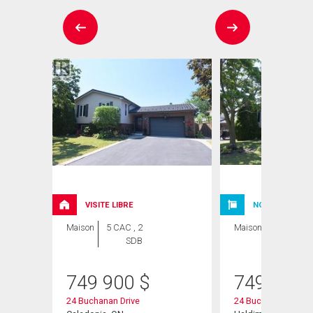
VISITE LIBRE
NOUVELLE INSC
Maison
5 CAC , 2
Maison
5 CAC , 2
SDB
SDB
749 900
$
749 900
24 Buchanan Drive
24 Buchanan Drive