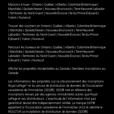
Maisons à louer -
Ontario
|
Québec
|
Alberta
|
Colombie-Britannique
|
Manitoba
|
Saskatchewan
|
Nouveau-Brunswick
|
Terre-Neuve-et-Labrador
|
Territoires du Nord-Ouest
|
Nouvelle-Écosse
|
Île-du-Prince-Édouard
|
Yukon
|
Nunavut
.
Trouver des courtiers en
Ontario
|
Québec
|
Alberta
|
Colombie-Britannique
|
Manitoba
|
Saskatchewan
|
Nouveau-Brunswick
|
Terre-Neuve-et-
Labrador
|
Territoires du Nord-Ouest
|
Nouvelle-Écosse
|
Île-du-Prince-
Édouard
|
Yukon
|
Nunavut
Parcourir les bureaux en
Ontario
|
Québec
|
Alberta
|
Colombie-Britannique
|
Manitoba
|
Saskatchewan
|
Nouveau-Brunswick
|
Terre-Neuve-et-
Labrador
|
Territoires du Nord-Ouest
|
Nouvelle-Écosse
|
Île-du-Prince-
Édouard
|
Yukon
|
Nunavut
Afficher les propriétés résidentielles au Canada
|
Dernières inscriptions au
Canada
Les informations des propriétés sur ce site proviennent des inscriptions
Royal LePage
MD
et du service de distribution de données de l'Association
canadienne de l’immobilier (SDD®). SDD® met en référence des
inscriptions tenues par des agences immobilières autres que Royal
LePage et ses distributeurs. L'exactitude de l'information n'est pas
garantie et devrait être indépendamment vérifiée. La marque DDF®
appartient à l'Association canadienne de l’immobilier (ACI) et identifie le
REALTOR.ca Installation de distribution de données (SDD®).