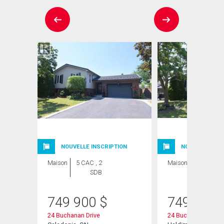
NOUVELLE INSCRIPTION
NOUVELLE INSC
Maison
5 CAC , 2
Maison
5 CAC , 2
SDB
SDB
749 900
$
749 900
24 Buchanan Drive
24 Buchanan Drive