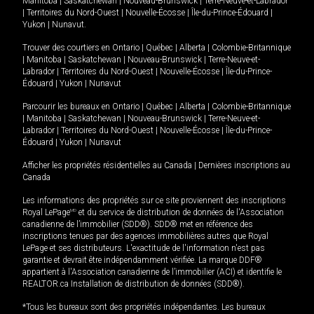
Manitoba
|
Saskatchewan
|
Nouveau-Brunswick
|
Terre-Neuve-et-Labrador
|
Territoires du Nord-Ouest
|
Nouvelle-Écosse
|
Île-du-Prince-Édouard
|
Yukon
|
Nunavut
.
Trouver des courtiers en
Ontario
|
Québec
|
Alberta
|
Colombie-Britannique
|
Manitoba
|
Saskatchewan
|
Nouveau-Brunswick
|
Terre-Neuve-et-
Labrador
|
Territoires du Nord-Ouest
|
Nouvelle-Écosse
|
Île-du-Prince-
Édouard
|
Yukon
|
Nunavut
Parcourir les bureaux en
Ontario
|
Québec
|
Alberta
|
Colombie-Britannique
|
Manitoba
|
Saskatchewan
|
Nouveau-Brunswick
|
Terre-Neuve-et-
Labrador
|
Territoires du Nord-Ouest
|
Nouvelle-Écosse
|
Île-du-Prince-
Édouard
|
Yukon
|
Nunavut
Afficher les propriétés résidentielles au Canada
|
Dernières inscriptions au
Canada
Les informations des propriétés sur ce site proviennent des inscriptions
Royal LePage
MD
et du service de distribution de données de l'Association
canadienne de l’immobilier (SDD®). SDD® met en référence des
inscriptions tenues par des agences immobilières autres que Royal
LePage et ses distributeurs. L'exactitude de l'information n'est pas
garantie et devrait être indépendamment vérifiée. La marque DDF®
appartient à l'Association canadienne de l’immobilier (ACI) et identifie le
REALTOR.ca Installation de distribution de données (SDD®).
*Tous les bureaux sont des propriétés indépendantes. Les bureaux