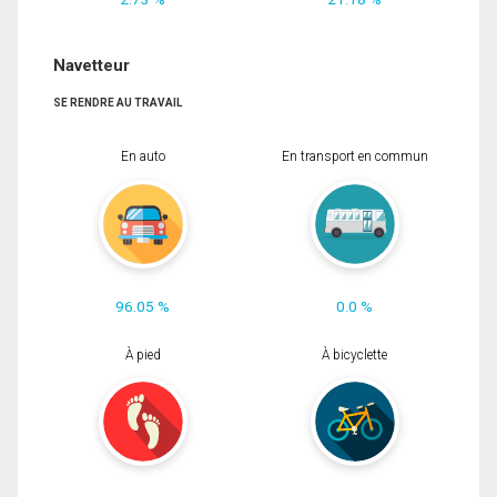
Navetteur
SE RENDRE AU TRAVAIL
En auto
En transport en commun
96.05 %
0.0 %
À pied
À bicyclette