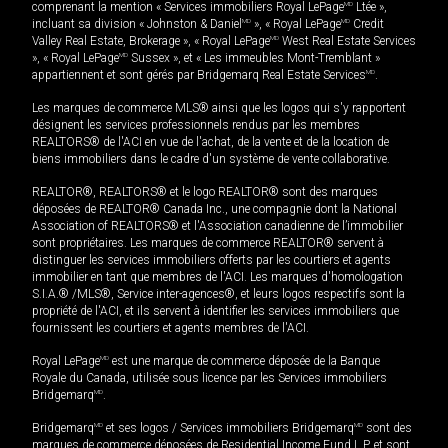
comprenant la mention « Services immobiliers Royal LePage
MD
Ltée »,
incluant sa division « Johnston & Daniel
MD
», « Royal LePage
MD
Credit
Valley Real Estate, Brokerage », « Royal LePage
MD
West Real Estate Services
», « Royal LePage
MD
Sussex », et « Les immeubles Mont-Tremblant »
appartiennent et sont gérés par Bridgemarq Real Estate Services
MD
.
Les marques de commerce MLS® ainsi que les logos qui s'y rapportent
désignent les services professionnels rendus par les membres
REALTORS® de l'ACI en vue de l'achat, de la vente et de la location de
biens immobiliers dans le cadre d'un système de vente collaborative.
REALTOR®, REALTORS® et le logo REALTOR® sont des marques
déposées de REALTOR® Canada Inc., une compagnie dont la National
Association of REALTORS® et l'Association canadienne de l’immobilier
sont propriétaires. Les marques de commerce REALTOR® servent à
distinguer les services immobiliers offerts par les courtiers et agents
immobilier en tant que membres de l'ACI. Les marques d'homologation
S.I.A.® /MLS®, Service inter-agences®, et leurs logos respectifs sont la
propriété de l'ACI, et ils servent à identifier les services immobiliers que
fournissent les courtiers et agents membres de l'ACI.
Royal LePage
MD
est une marque de commerce déposée de la Banque
Royale du Canada, utilisée sous licence par les Services immobiliers
Bridgemarq
MD
.
Bridgemarq
MD
et ses logos / Services immobiliers Bridgemarq
MD
sont des
marques de commerce déposées de Residential Income Fund L.P. et sont