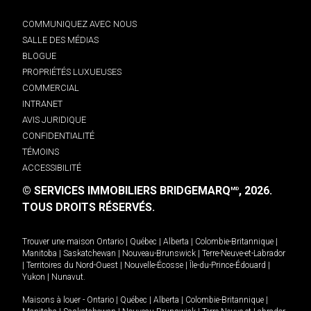
COMMUNIQUEZ AVEC NOUS
SALLE DES MÉDIAS
BLOGUE
PROPRIÉTÉS LUXUEUSES
COMMERCIAL
INTRANET
AVIS JURIDIQUE
CONFIDENTIALITÉ
TÉMOINS
ACCESSIBILITÉ
© SERVICES IMMOBILIERS BRIDGEMARQ
, 2026.
MD
TOUS DROITS RÉSERVÉS.
Trouver une maison
Ontario
|
Québec
|
Alberta
|
Colombie-Britannique
|
Manitoba
|
Saskatchewan
|
Nouveau-Brunswick
|
Terre-Neuve-et-Labrador
|
Territoires du Nord-Ouest
|
Nouvelle-Écosse
|
Île-du-Prince-Édouard
|
Yukon
|
Nunavut
.
Maisons à louer -
Ontario
|
Québec
|
Alberta
|
Colombie-Britannique
|