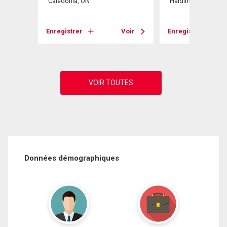
Caledonia, ON
Haldimand, ON
Voir
Enregistrer
Voir
Enregistrer
Données démographiques