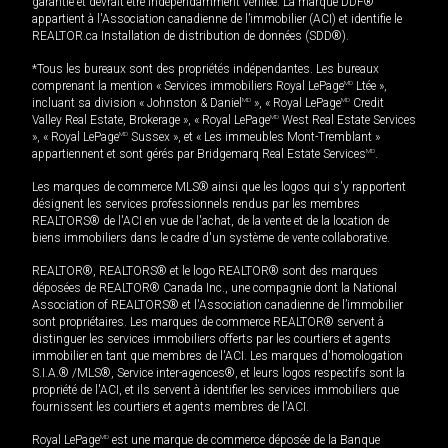
garantie et devrait être indépendamment vérifiée. La marque DDF®
appartient à l'Association canadienne de l’immobilier (ACI) et identifie le
REALTOR.ca Installation de distribution de données (SDD®).
*Tous les bureaux sont des propriétés indépendantes. Les bureaux
comprenant la mention « Services immobiliers Royal LePage
MD
Ltée »,
incluant sa division « Johnston & Daniel
MD
», « Royal LePage
MD
Credit
Valley Real Estate, Brokerage », « Royal LePage
MD
West Real Estate Services
», « Royal LePage
MD
Sussex », et « Les immeubles Mont-Tremblant »
appartiennent et sont gérés par Bridgemarq Real Estate Services
MD
.
Les marques de commerce MLS® ainsi que les logos qui s'y rapportent
désignent les services professionnels rendus par les membres
REALTORS® de l'ACI en vue de l'achat, de la vente et de la location de
biens immobiliers dans le cadre d'un système de vente collaborative.
REALTOR®, REALTORS® et le logo REALTOR® sont des marques
déposées de REALTOR® Canada Inc., une compagnie dont la National
Association of REALTORS® et l'Association canadienne de l’immobilier
sont propriétaires. Les marques de commerce REALTOR® servent à
distinguer les services immobiliers offerts par les courtiers et agents
immobilier en tant que membres de l'ACI. Les marques d'homologation
S.I.A.® /MLS®, Service inter-agences®, et leurs logos respectifs sont la
propriété de l'ACI, et ils servent à identifier les services immobiliers que
fournissent les courtiers et agents membres de l'ACI.
Royal LePage
MD
est une marque de commerce déposée de la Banque