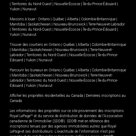
|
Territoires du Nord-Ouest
|
Nouvelle-Écosse
|
Île-du-Prince-Édouard
|
Yukon
|
Nunavut
.
Maisons à louer -
Ontario
|
Québec
|
Alberta
|
Colombie-Britannique
|
Manitoba
|
Saskatchewan
|
Nouveau-Brunswick
|
Terre-Neuve-et-Labrador
|
Territoires du Nord-Ouest
|
Nouvelle-Écosse
|
Île-du-Prince-Édouard
|
Yukon
|
Nunavut
.
Trouver des courtiers en
Ontario
|
Québec
|
Alberta
|
Colombie-Britannique
|
Manitoba
|
Saskatchewan
|
Nouveau-Brunswick
|
Terre-Neuve-et-
Labrador
|
Territoires du Nord-Ouest
|
Nouvelle-Écosse
|
Île-du-Prince-
Édouard
|
Yukon
|
Nunavut
Parcourir les bureaux en
Ontario
|
Québec
|
Alberta
|
Colombie-Britannique
|
Manitoba
|
Saskatchewan
|
Nouveau-Brunswick
|
Terre-Neuve-et-
Labrador
|
Territoires du Nord-Ouest
|
Nouvelle-Écosse
|
Île-du-Prince-
Édouard
|
Yukon
|
Nunavut
Afficher les propriétés résidentielles au Canada
|
Dernières inscriptions au
Canada
Les informations des propriétés sur ce site proviennent des inscriptions
Royal LePage
MD
et du service de distribution de données de l'Association
canadienne de l’immobilier (SDD®). SDD® met en référence des
inscriptions tenues par des agences immobilières autres que Royal
LePage et ses distributeurs. L'exactitude de l'information n'est pas