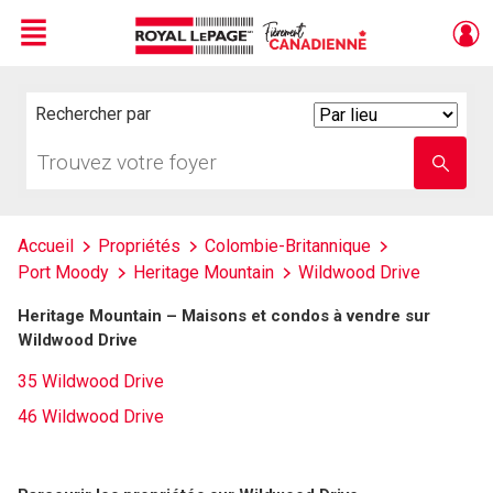
Menu
Live
En Direct
Rechercher par
Search
By
Trouvez
Entrez
votre
le
foyer
nom
de
l'école
Accueil
Propriétés
Colombie-Britannique
Port Moody
Heritage Mountain
Wildwood Drive
Heritage Mountain – Maisons et condos à vendre sur
Wildwood Drive
35 Wildwood Drive
46 Wildwood Drive