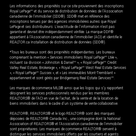
Les informations des propriétés sur ce site proviennent des inscriptions
Royal LePage
MD
et du service de distribution de données de l'Association
canadienne de l’immobilier (SDD®). SDD® met en référence des
inscriptions tenues par des agences immobilières autres que Royal
LePage et ses distributeurs. L'exactitude de l'information n'est pas
garantie et devrait être indépendamment vérifiée. La marque DDF®
appartient à l'Association canadienne de l’immobilier (ACI) et identifie le
REALTOR.ca Installation de distribution de données (SDD®).
*Tous les bureaux sont des propriétés indépendantes. Les bureaux
comprenant la mention « Services immobiliers Royal LePage
MD
Ltée »,
incluant sa division « Johnston & Daniel
MD
», « Royal LePage
MD
Credit
Valley Real Estate, Brokerage », « Royal LePage
MD
West Real Estate Services
», « Royal LePage
MD
Sussex », et « Les immeubles Mont-Tremblant »
appartiennent et sont gérés par Bridgemarq Real Estate Services
MD
.
Les marques de commerce MLS® ainsi que les logos qui s'y rapportent
désignent les services professionnels rendus par les membres
REALTORS® de l'ACI en vue de l'achat, de la vente et de la location de
biens immobiliers dans le cadre d'un système de vente collaborative.
REALTOR®, REALTORS® et le logo REALTOR® sont des marques
déposées de REALTOR® Canada Inc., une compagnie dont la National
Association of REALTORS® et l'Association canadienne de l’immobilier
sont propriétaires. Les marques de commerce REALTOR® servent à
distinguer les services immobiliers offerts par les courtiers et agents