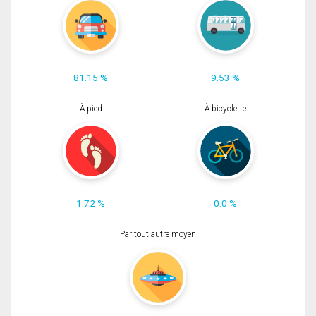
81.15 %
9.53 %
À pied
À bicyclette
1.72 %
0.0 %
Par tout autre moyen