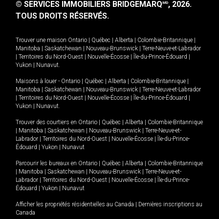
© SERVICES IMMOBILIERS BRIDGEMARQ
, 2026.
MD
TOUS DROITS RÉSERVÉS.
Trouver une maison
Ontario
|
Québec
|
Alberta
|
Colombie-Britannique
|
Manitoba
|
Saskatchewan
|
Nouveau-Brunswick
|
Terre-Neuve-et-Labrador
|
Territoires du Nord-Ouest
|
Nouvelle-Écosse
|
Île-du-Prince-Édouard
|
Yukon
|
Nunavut
.
Maisons à louer -
Ontario
|
Québec
|
Alberta
|
Colombie-Britannique
|
Manitoba
|
Saskatchewan
|
Nouveau-Brunswick
|
Terre-Neuve-et-Labrador
|
Territoires du Nord-Ouest
|
Nouvelle-Écosse
|
Île-du-Prince-Édouard
|
Yukon
|
Nunavut
.
Trouver des courtiers en
Ontario
|
Québec
|
Alberta
|
Colombie-Britannique
|
Manitoba
|
Saskatchewan
|
Nouveau-Brunswick
|
Terre-Neuve-et-
Labrador
|
Territoires du Nord-Ouest
|
Nouvelle-Écosse
|
Île-du-Prince-
Édouard
|
Yukon
|
Nunavut
Parcourir les bureaux en
Ontario
|
Québec
|
Alberta
|
Colombie-Britannique
|
Manitoba
|
Saskatchewan
|
Nouveau-Brunswick
|
Terre-Neuve-et-
Labrador
|
Territoires du Nord-Ouest
|
Nouvelle-Écosse
|
Île-du-Prince-
Édouard
|
Yukon
|
Nunavut
Afficher les propriétés résidentielles au Canada
|
Dernières inscriptions au
Canada