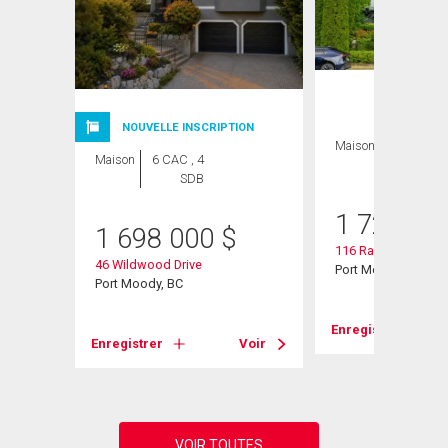
NOUVELLE INSCRIPTION
Maison
5 CAC , 4
Maison
6 CAC , 4
SDB
SDB
1 720 00
1 698 000
$
116 Ravine Drive
46 Wildwood Drive
Port Moody, BC
Port Moody, BC
Voir
Enregistrer
Enregistrer
Voir