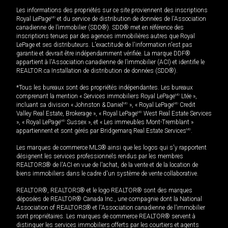
Les informations des propriétés sur ce site proviennent des inscriptions
Royal LePage
MD
et du service de distribution de données de l'Association
canadienne de l’immobilier (SDD®). SDD® met en référence des
inscriptions tenues par des agences immobilières autres que Royal
LePage et ses distributeurs. L'exactitude de l'information n'est pas
garantie et devrait être indépendamment vérifiée. La marque DDF®
appartient à l'Association canadienne de l’immobilier (ACI) et identifie le
REALTOR.ca Installation de distribution de données (SDD®).
*Tous les bureaux sont des propriétés indépendantes. Les bureaux
comprenant la mention « Services immobiliers Royal LePage
MD
Ltée »,
incluant sa division « Johnston & Daniel
MD
», « Royal LePage
MD
Credit
Valley Real Estate, Brokerage », « Royal LePage
MD
West Real Estate Services
», « Royal LePage
MD
Sussex », et « Les immeubles Mont-Tremblant »
appartiennent et sont gérés par Bridgemarq Real Estate Services
MD
.
Les marques de commerce MLS® ainsi que les logos qui s'y rapportent
désignent les services professionnels rendus par les membres
REALTORS® de l'ACI en vue de l'achat, de la vente et de la location de
biens immobiliers dans le cadre d'un système de vente collaborative.
REALTOR®, REALTORS® et le logo REALTOR® sont des marques
déposées de REALTOR® Canada Inc., une compagnie dont la National
Association of REALTORS® et l'Association canadienne de l’immobilier
sont propriétaires. Les marques de commerce REALTOR® servent à
distinguer les services immobiliers offerts par les courtiers et agents