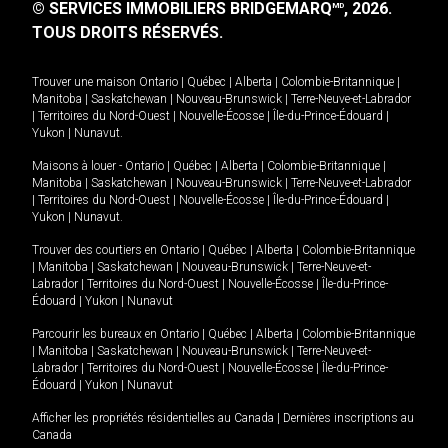
© SERVICES IMMOBILIERS BRIDGEMARQ
, 2026.
MD
TOUS DROITS RÉSERVÉS.
Trouver une maison
Ontario
|
Québec
|
Alberta
|
Colombie-Britannique
|
Manitoba
|
Saskatchewan
|
Nouveau-Brunswick
|
Terre-Neuve-et-Labrador
|
Territoires du Nord-Ouest
|
Nouvelle-Écosse
|
Île-du-Prince-Édouard
|
Yukon
|
Nunavut
.
Maisons à louer -
Ontario
|
Québec
|
Alberta
|
Colombie-Britannique
|
Manitoba
|
Saskatchewan
|
Nouveau-Brunswick
|
Terre-Neuve-et-Labrador
|
Territoires du Nord-Ouest
|
Nouvelle-Écosse
|
Île-du-Prince-Édouard
|
Yukon
|
Nunavut
.
Trouver des courtiers en
Ontario
|
Québec
|
Alberta
|
Colombie-Britannique
|
Manitoba
|
Saskatchewan
|
Nouveau-Brunswick
|
Terre-Neuve-et-
Labrador
|
Territoires du Nord-Ouest
|
Nouvelle-Écosse
|
Île-du-Prince-
Édouard
|
Yukon
|
Nunavut
Parcourir les bureaux en
Ontario
|
Québec
|
Alberta
|
Colombie-Britannique
|
Manitoba
|
Saskatchewan
|
Nouveau-Brunswick
|
Terre-Neuve-et-
Labrador
|
Territoires du Nord-Ouest
|
Nouvelle-Écosse
|
Île-du-Prince-
Édouard
|
Yukon
|
Nunavut
Afficher les propriétés résidentielles au Canada
|
Dernières inscriptions au
Canada