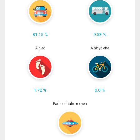
81.15 %
9.53 %
À pied
À bicyclette
1.72 %
0.0 %
Par tout autre moyen