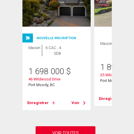
NOUVELLE INSCRIPTION
Maison
6 CAC , 4
Maison
6 CAC , 4
SDB
SDB
1 890 00
1 698 000
$
35 Wildwood Drive
46 Wildwood Drive
Port Moody, BC
Port Moody, BC
Voir
Enregistrer
Enregistrer
Voir