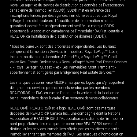
Les informations des propriétés sur ce site proviennent des inscriptions
Royal LePage
MD
et du service de distribution de données de l'Association
canadienne de l’immobilier (SDD®). SDD® met en référence des
inscriptions tenues par des agences immobilières autres que Royal
LePage et ses distributeurs. L'exactitude de l'information n'est pas
garantie et devrait être indépendamment vérifiée. La marque DDF®
appartient à l'Association canadienne de l’immobilier (ACI) et identifie le
REALTOR.ca Installation de distribution de données (SDD®).
*Tous les bureaux sont des propriétés indépendantes. Les bureaux
comprenant la mention « Services immobiliers Royal LePage
MD
Ltée »,
incluant sa division « Johnston & Daniel
MD
», « Royal LePage
MD
Credit
Valley Real Estate, Brokerage », « Royal LePage
MD
West Real Estate Services
», « Royal LePage
MD
Sussex », et « Les immeubles Mont-Tremblant »
appartiennent et sont gérés par Bridgemarq Real Estate Services
MD
.
Les marques de commerce MLS® ainsi que les logos qui s'y rapportent
désignent les services professionnels rendus par les membres
REALTORS® de l'ACI en vue de l'achat, de la vente et de la location de
biens immobiliers dans le cadre d'un système de vente collaborative.
REALTOR®, REALTORS® et le logo REALTOR® sont des marques
déposées de REALTOR® Canada Inc., une compagnie dont la National
Association of REALTORS® et l'Association canadienne de l’immobilier
sont propriétaires. Les marques de commerce REALTOR® servent à
distinguer les services immobiliers offerts par les courtiers et agents
immobilier en tant que membres de l'ACI. Les marques d'homologation