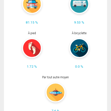
81.15 %
9.53 %
À pied
À bicyclette
1.72 %
0.0 %
Par tout autre moyen
7.6 %