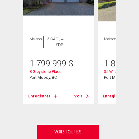
Maison
5 CAC , 4
Maison
6 CAC , 4
SDB
SDB
1 799 999
$
1 890 00
8 Greystone Place
35 Wildwood Drive
Port Moody, BC
Port Moody, BC
Voir
Enregistrer
Voir
Enregistrer