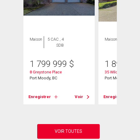
Maison
5 CAC , 4
Maison
6 CAC , 4
SDB
SDB
1 799 999
$
1 890 00
8 Greystone Place
35 Wildwood Drive
Port Moody, BC
Port Moody, BC
Voir
Enregistrer
Voir
Enregistrer