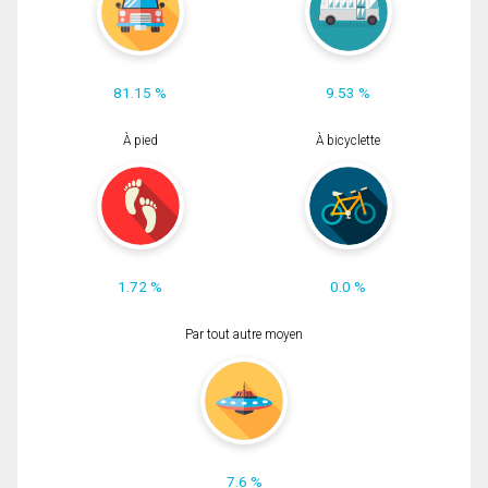
81.15 %
9.53 %
À pied
À bicyclette
1.72 %
0.0 %
Par tout autre moyen
7.6 %