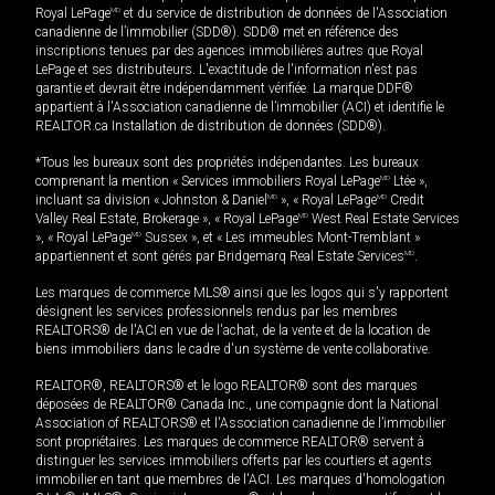
Royal LePage
MD
et du service de distribution de données de l'Association
canadienne de l’immobilier (SDD®). SDD® met en référence des
inscriptions tenues par des agences immobilières autres que Royal
LePage et ses distributeurs. L'exactitude de l'information n'est pas
garantie et devrait être indépendamment vérifiée. La marque DDF®
appartient à l'Association canadienne de l’immobilier (ACI) et identifie le
REALTOR.ca Installation de distribution de données (SDD®).
*Tous les bureaux sont des propriétés indépendantes. Les bureaux
comprenant la mention « Services immobiliers Royal LePage
MD
Ltée »,
incluant sa division « Johnston & Daniel
MD
», « Royal LePage
MD
Credit
Valley Real Estate, Brokerage », « Royal LePage
MD
West Real Estate Services
», « Royal LePage
MD
Sussex », et « Les immeubles Mont-Tremblant »
appartiennent et sont gérés par Bridgemarq Real Estate Services
MD
.
Les marques de commerce MLS® ainsi que les logos qui s'y rapportent
désignent les services professionnels rendus par les membres
REALTORS® de l'ACI en vue de l'achat, de la vente et de la location de
biens immobiliers dans le cadre d'un système de vente collaborative.
REALTOR®, REALTORS® et le logo REALTOR® sont des marques
déposées de REALTOR® Canada Inc., une compagnie dont la National
Association of REALTORS® et l'Association canadienne de l’immobilier
sont propriétaires. Les marques de commerce REALTOR® servent à
distinguer les services immobiliers offerts par les courtiers et agents
immobilier en tant que membres de l'ACI. Les marques d'homologation