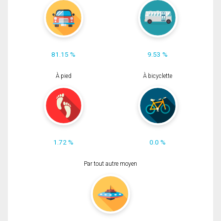
81.15 %
9.53 %
À pied
À bicyclette
1.72 %
0.0 %
Par tout autre moyen