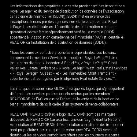
Les informations des propriétés sur ce site proviennent des inscriptions
Royal LePage
MD
et du service de distribution de données de l'Association
canadienne de l’immobilier (SDD®). SDD® met en référence des
inscriptions tenues par des agences immobilières autres que Royal
LePage et ses distributeurs. L'exactitude de l'information n'est pas
garantie et devrait être indépendamment vérifiée. La marque DDF®
appartient à l'Association canadienne de l’immobilier (ACI) et identifie le
REALTOR.ca Installation de distribution de données (SDD®).
*Tous les bureaux sont des propriétés indépendantes. Les bureaux
comprenant la mention « Services immobiliers Royal LePage
MD
Ltée »,
incluant sa division « Johnston & Daniel
MD
», « Royal LePage
MD
Credit
Valley Real Estate, Brokerage », « Royal LePage
MD
West Real Estate Services
», « Royal LePage
MD
Sussex », et « Les immeubles Mont-Tremblant »
appartiennent et sont gérés par Bridgemarq Real Estate Services
MD
.
Les marques de commerce MLS® ainsi que les logos qui s'y rapportent
désignent les services professionnels rendus par les membres
REALTORS® de l'ACI en vue de l'achat, de la vente et de la location de
biens immobiliers dans le cadre d'un système de vente collaborative.
REALTOR®, REALTORS® et le logo REALTOR® sont des marques
déposées de REALTOR® Canada Inc., une compagnie dont la National
Association of REALTORS® et l'Association canadienne de l’immobilier
sont propriétaires. Les marques de commerce REALTOR® servent à
distinguer les services immobiliers offerts par les courtiers et agents