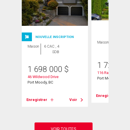
NOUVELLE INSCRIPTION
Maison
5 CAC , 4
Maison
6 CAC , 4
SDB
SDB
1 720 00
1 698 000
$
116 Ravine Drive
46 Wildwood Drive
Port Moody, BC
Port Moody, BC
Voir
Enregistrer
Enregistrer
Voir