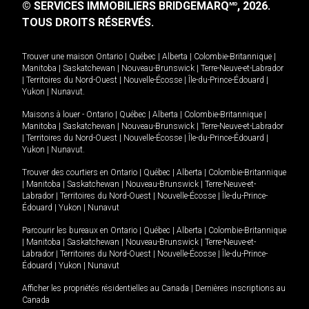
© SERVICES IMMOBILIERS BRIDGEMARQ
, 2026.
MD
TOUS DROITS RÉSERVÉS.
Trouver une maison
Ontario
|
Québec
|
Alberta
|
Colombie-Britannique
|
Manitoba
|
Saskatchewan
|
Nouveau-Brunswick
|
Terre-Neuve-et-Labrador
|
Territoires du Nord-Ouest
|
Nouvelle-Écosse
|
Île-du-Prince-Édouard
|
Yukon
|
Nunavut
.
Maisons à louer -
Ontario
|
Québec
|
Alberta
|
Colombie-Britannique
|
Manitoba
|
Saskatchewan
|
Nouveau-Brunswick
|
Terre-Neuve-et-Labrador
|
Territoires du Nord-Ouest
|
Nouvelle-Écosse
|
Île-du-Prince-Édouard
|
Yukon
|
Nunavut
.
Trouver des courtiers en
Ontario
|
Québec
|
Alberta
|
Colombie-Britannique
|
Manitoba
|
Saskatchewan
|
Nouveau-Brunswick
|
Terre-Neuve-et-
Labrador
|
Territoires du Nord-Ouest
|
Nouvelle-Écosse
|
Île-du-Prince-
Édouard
|
Yukon
|
Nunavut
Parcourir les bureaux en
Ontario
|
Québec
|
Alberta
|
Colombie-Britannique
|
Manitoba
|
Saskatchewan
|
Nouveau-Brunswick
|
Terre-Neuve-et-
Labrador
|
Territoires du Nord-Ouest
|
Nouvelle-Écosse
|
Île-du-Prince-
Édouard
|
Yukon
|
Nunavut
Afficher les propriétés résidentielles au Canada
|
Dernières inscriptions au
Canada