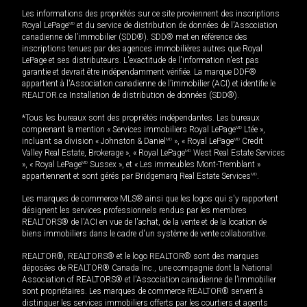
Les informations des propriétés sur ce site proviennent des inscriptions
Royal LePage
MD
et du service de distribution de données de l'Association
canadienne de l’immobilier (SDD®). SDD® met en référence des
inscriptions tenues par des agences immobilières autres que Royal
LePage et ses distributeurs. L'exactitude de l'information n'est pas
garantie et devrait être indépendamment vérifiée. La marque DDF®
appartient à l'Association canadienne de l’immobilier (ACI) et identifie le
REALTOR.ca Installation de distribution de données (SDD®).
*Tous les bureaux sont des propriétés indépendantes. Les bureaux
comprenant la mention « Services immobiliers Royal LePage
MD
Ltée »,
incluant sa division « Johnston & Daniel
MD
», « Royal LePage
MD
Credit
Valley Real Estate, Brokerage », « Royal LePage
MD
West Real Estate Services
», « Royal LePage
MD
Sussex », et « Les immeubles Mont-Tremblant »
appartiennent et sont gérés par Bridgemarq Real Estate Services
MD
.
Les marques de commerce MLS® ainsi que les logos qui s'y rapportent
désignent les services professionnels rendus par les membres
REALTORS® de l'ACI en vue de l'achat, de la vente et de la location de
biens immobiliers dans le cadre d'un système de vente collaborative.
REALTOR®, REALTORS® et le logo REALTOR® sont des marques
déposées de REALTOR® Canada Inc., une compagnie dont la National
Association of REALTORS® et l'Association canadienne de l’immobilier
sont propriétaires. Les marques de commerce REALTOR® servent à
distinguer les services immobiliers offerts par les courtiers et agents