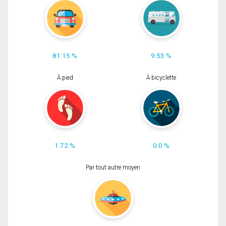
81.15 %
9.53 %
À pied
À bicyclette
1.72 %
0.0 %
Par tout autre moyen