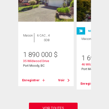
NOUVELLE INSC
Maison
6 CAC , 4
Maison
6 CAC , 4
SDB
SDB
1 890 000
$
1 698 00
35 Wildwood Drive
46 Wildwood Drive
Port Moody, BC
Port Moody, BC
Voir
Enregistrer
Voir
Enregistrer