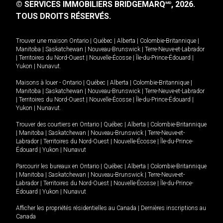
© SERVICES IMMOBILIERS BRIDGEMARQ
, 2026.
MD
TOUS DROITS RÉSERVÉS.
Trouver une maison
Ontario
|
Québec
|
Alberta
|
Colombie-Britannique
|
Manitoba
|
Saskatchewan
|
Nouveau-Brunswick
|
Terre-Neuve-et-Labrador
|
Territoires du Nord-Ouest
|
Nouvelle-Écosse
|
Île-du-Prince-Édouard
|
Yukon
|
Nunavut
.
Maisons à louer -
Ontario
|
Québec
|
Alberta
|
Colombie-Britannique
|
Manitoba
|
Saskatchewan
|
Nouveau-Brunswick
|
Terre-Neuve-et-Labrador
|
Territoires du Nord-Ouest
|
Nouvelle-Écosse
|
Île-du-Prince-Édouard
|
Yukon
|
Nunavut
.
Trouver des courtiers en
Ontario
|
Québec
|
Alberta
|
Colombie-Britannique
|
Manitoba
|
Saskatchewan
|
Nouveau-Brunswick
|
Terre-Neuve-et-
Labrador
|
Territoires du Nord-Ouest
|
Nouvelle-Écosse
|
Île-du-Prince-
Édouard
|
Yukon
|
Nunavut
Parcourir les bureaux en
Ontario
|
Québec
|
Alberta
|
Colombie-Britannique
|
Manitoba
|
Saskatchewan
|
Nouveau-Brunswick
|
Terre-Neuve-et-
Labrador
|
Territoires du Nord-Ouest
|
Nouvelle-Écosse
|
Île-du-Prince-
Édouard
|
Yukon
|
Nunavut
Afficher les propriétés résidentielles au Canada
|
Dernières inscriptions au
Canada