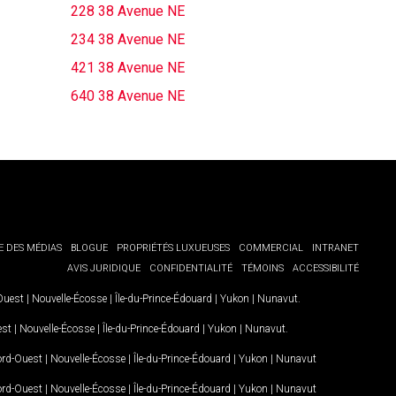
228 38 Avenue NE
234 38 Avenue NE
421 38 Avenue NE
640 38 Avenue NE
E DES MÉDIAS
BLOGUE
PROPRIÉTÉS LUXUEUSES
COMMERCIAL
INTRANET
AVIS JURIDIQUE
CONFIDENTIALITÉ
TÉMOINS
ACCESSIBILITÉ
-Ouest
|
Nouvelle-Écosse
|
Île-du-Prince-Édouard
|
Yukon
|
Nunavut
.
est
|
Nouvelle-Écosse
|
Île-du-Prince-Édouard
|
Yukon
|
Nunavut
.
Nord-Ouest
|
Nouvelle-Écosse
|
Île-du-Prince-Édouard
|
Yukon
|
Nunavut
Nord-Ouest
|
Nouvelle-Écosse
|
Île-du-Prince-Édouard
|
Yukon
|
Nunavut