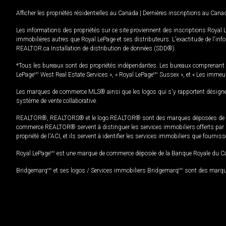
Afficher les propriétés résidentielles au Canada
|
Dernières inscriptions au Cana
Les informations des propriétés sur ce site proviennent des inscriptions Royal 
immobilières autres que Royal LePage et ses distributeurs. L'exactitude de l'info
REALTOR.ca Installation de distribution de données (SDD®).
*Tous les bureaux sont des propriétés indépendantes. Les bureaux comprenant 
LePage
MD
West Real Estate Services », « Royal LePage
MD
Sussex », et « Les immeu
Les marques de commerce MLS® ainsi que les logos qui s'y rapportent désignent
système de vente collaborative.
REALTOR®, REALTORS® et le logo REALTOR® sont des marques déposées de REAL
commerce REALTOR® servent à distinguer les services immobiliers offerts par le
propriété de l'ACI, et ils servent à identifier les services immobiliers que fourni
Royal LePage
MD
est une marque de commerce déposée de la Banque Royale du Cana
Bridgemarq
MD
et ses logos / Services immobiliers Bridgemarq
MD
sont des marque