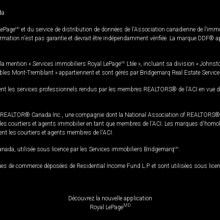
da
LePage
MD
et du service de distribution de données de l'Association canadienne de l’im
rmation n'est pas garantie et devrait être indépendamment vérifiée. La marque DDF® appa
la mention « Services immobiliers Royal LePage
MD
Ltée », incluant sa division « Johnst
bles Mont-Tremblant » appartiennent et sont gérés par Bridgemarq Real Estate Servic
 les services professionnels rendus par les membres REALTORS® de l'ACI en vue de l'a
TOR® Canada Inc., une compagnie dont la National Association of REALTORS® et l'
s courtiers et agents immobilier en tant que membres de l'ACI. Les marques d'homolog
ssent les courtiers et agents membres de l'ACI.
da, utilisée sous licence par les Services immobiliers Bridgemarq
MD
.
s de commerce déposées de Residential Income Fund L.P. et sont utilisées sous lice
Découvrez la nouvelle application
MD
Royal LePage