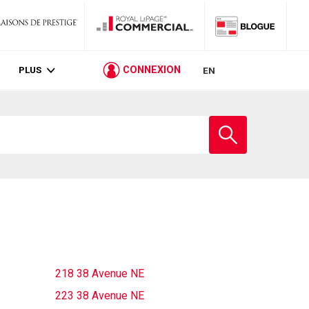
PLUS
CONNEXION
EN
Entrez
le
nom
de
l'école
218 38 Avenue NE
223 38 Avenue NE