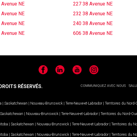
 Avenue NE
227 38 Avenue NE
 Avenue NE
232 38 Avenue NE
 Avenue NE
240 38 Avenue NE
 Avenue NE
606 38 Avenue NE
Facebook
LinkedIn
YouTube
Instagram
ROITS RÉSERVÉS.
COMMUNIQUEZ AVEC NOUS
SALL
a
|
Saskatchewan
|
Nouveau-Brunswick
|
Terre-Neuve-et-Labrador
|
Territoires du Nord
Saskatchewan
|
Nouveau-Brunswick
|
Terre-Neuve-et-Labrador
|
Territoires du Nord-Ou
itoba
|
Saskatchewan
|
Nouveau-Brunswick
|
Terre-Neuve-et-Labrador
|
Territoires du 
itoba
|
Saskatchewan
|
Nouveau-Brunswick
|
Terre-Neuve-et-Labrador
|
Territoires du 