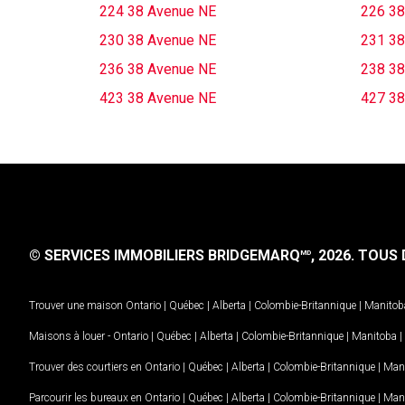
224 38 Avenue NE
226 38
230 38 Avenue NE
231 38
236 38 Avenue NE
238 38
423 38 Avenue NE
427 38
© SERVICES IMMOBILIERS BRIDGEMARQ
, 2026.
TOUS D
MD
Trouver une maison
Ontario
|
Québec
|
Alberta
|
Colombie-Britannique
|
Manitob
Maisons à louer -
Ontario
|
Québec
|
Alberta
|
Colombie-Britannique
|
Manitoba
|
Trouver des courtiers en
Ontario
|
Québec
|
Alberta
|
Colombie-Britannique
|
Man
Parcourir les bureaux en
Ontario
|
Québec
|
Alberta
|
Colombie-Britannique
|
Man