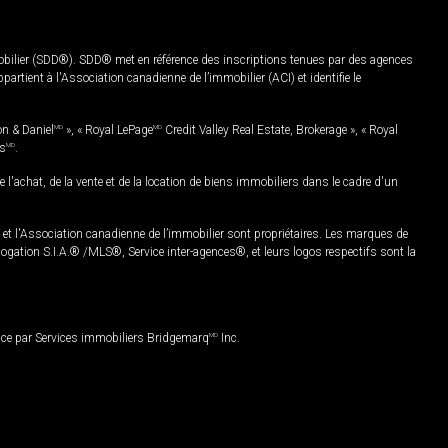
mobilier (SDD®). SDD® met en référence des inscriptions tenues par des agences
rtient à l'Association canadienne de l’immobilier (ACI) et identifie le
on & Daniel
MD
», « Royal LePage
MD
Credit Valley Real Estate, Brokerage », « Royal
es
MD
.
chat, de la vente et de la location de biens immobiliers dans le cadre d'un
Association canadienne de l’immobilier sont propriétaires. Les marques de
ation S.I.A.® /MLS®, Service inter-agences®, et leurs logos respectifs sont la
nce par Services immobiliers Bridgemarq
MD
Inc.