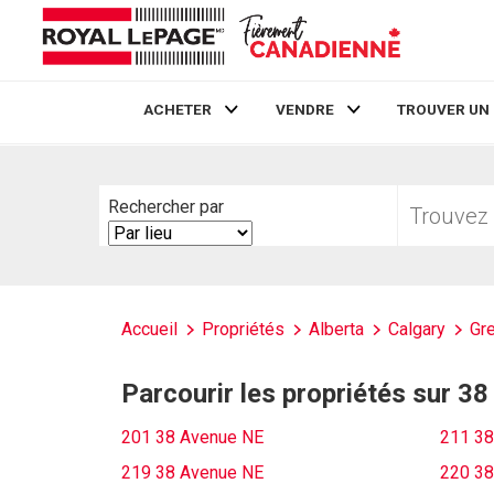
ACHETER
VENDRE
TROUVER UN
Live
En Direct
Trouvez
Rechercher par
votre
Search
foyer
By
Accueil
Propriétés
Alberta
Calgary
Gre
Parcourir les propriétés sur 3
201 38 Avenue NE
211 38
219 38 Avenue NE
220 38