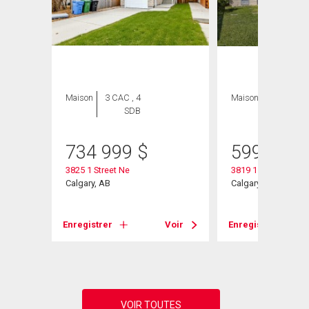
Maison
3 CAC , 4
Maison
2 CAC , 2
SDB
SDB
734 999
$
599 900
3825 1 Street Ne
3819 1 Street Ne
Calgary, AB
Calgary, AB
Voir
Enregistrer
Voir
Enregistrer