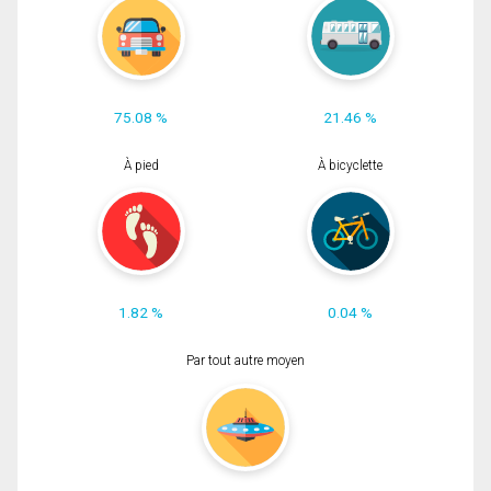
75.08 %
21.46 %
À pied
À bicyclette
1.82 %
0.04 %
Par tout autre moyen