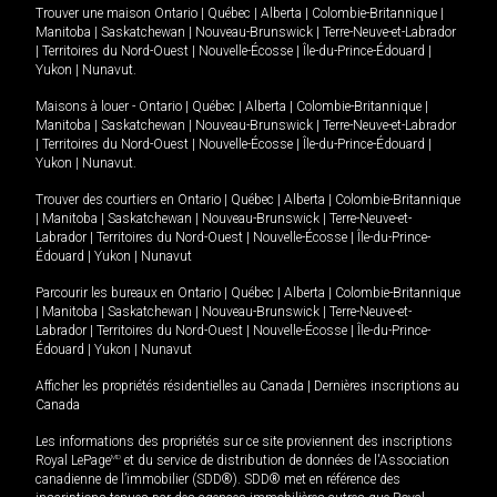
Trouver une maison
Ontario
|
Québec
|
Alberta
|
Colombie-Britannique
|
Manitoba
|
Saskatchewan
|
Nouveau-Brunswick
|
Terre-Neuve-et-Labrador
|
Territoires du Nord-Ouest
|
Nouvelle-Écosse
|
Île-du-Prince-Édouard
|
Yukon
|
Nunavut
.
Maisons à louer -
Ontario
|
Québec
|
Alberta
|
Colombie-Britannique
|
Manitoba
|
Saskatchewan
|
Nouveau-Brunswick
|
Terre-Neuve-et-Labrador
|
Territoires du Nord-Ouest
|
Nouvelle-Écosse
|
Île-du-Prince-Édouard
|
Yukon
|
Nunavut
.
Trouver des courtiers en
Ontario
|
Québec
|
Alberta
|
Colombie-Britannique
|
Manitoba
|
Saskatchewan
|
Nouveau-Brunswick
|
Terre-Neuve-et-
Labrador
|
Territoires du Nord-Ouest
|
Nouvelle-Écosse
|
Île-du-Prince-
Édouard
|
Yukon
|
Nunavut
Parcourir les bureaux en
Ontario
|
Québec
|
Alberta
|
Colombie-Britannique
|
Manitoba
|
Saskatchewan
|
Nouveau-Brunswick
|
Terre-Neuve-et-
Labrador
|
Territoires du Nord-Ouest
|
Nouvelle-Écosse
|
Île-du-Prince-
Édouard
|
Yukon
|
Nunavut
Afficher les propriétés résidentielles au Canada
|
Dernières inscriptions au
Canada
Les informations des propriétés sur ce site proviennent des inscriptions
Royal LePage
MD
et du service de distribution de données de l'Association
canadienne de l’immobilier (SDD®). SDD® met en référence des