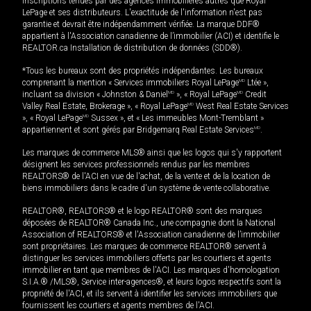
inscriptions tenues par des agences immobilières autres que Royal
LePage et ses distributeurs. L'exactitude de l'information n'est pas
garantie et devrait être indépendamment vérifiée. La marque DDF®
appartient à l'Association canadienne de l’immobilier (ACI) et identifie le
REALTOR.ca Installation de distribution de données (SDD®).
*Tous les bureaux sont des propriétés indépendantes. Les bureaux
comprenant la mention « Services immobiliers Royal LePage
MD
Ltée »,
incluant sa division « Johnston & Daniel
MD
», « Royal LePage
MD
Credit
Valley Real Estate, Brokerage », « Royal LePage
MD
West Real Estate Services
», « Royal LePage
MD
Sussex », et « Les immeubles Mont-Tremblant »
appartiennent et sont gérés par Bridgemarq Real Estate Services
MD
.
Les marques de commerce MLS® ainsi que les logos qui s'y rapportent
désignent les services professionnels rendus par les membres
REALTORS® de l'ACI en vue de l'achat, de la vente et de la location de
biens immobiliers dans le cadre d'un système de vente collaborative.
REALTOR®, REALTORS® et le logo REALTOR® sont des marques
déposées de REALTOR® Canada Inc., une compagnie dont la National
Association of REALTORS® et l'Association canadienne de l’immobilier
sont propriétaires. Les marques de commerce REALTOR® servent à
distinguer les services immobiliers offerts par les courtiers et agents
immobilier en tant que membres de l'ACI. Les marques d'homologation
S.I.A.® /MLS®, Service inter-agences®, et leurs logos respectifs sont la
propriété de l'ACI, et ils servent à identifier les services immobiliers que
fournissent les courtiers et agents membres de l'ACI.