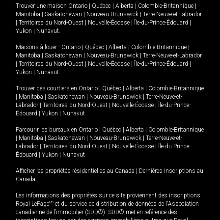
Trouver une maison
Ontario
|
Québec
|
Alberta
|
Colombie-Britannique
|
Manitoba
|
Saskatchewan
|
Nouveau-Brunswick
|
Terre-Neuve-et-Labrador
|
Territoires du Nord-Ouest
|
Nouvelle-Écosse
|
Île-du-Prince-Édouard
|
Yukon
|
Nunavut
.
Maisons à louer -
Ontario
|
Québec
|
Alberta
|
Colombie-Britannique
|
Manitoba
|
Saskatchewan
|
Nouveau-Brunswick
|
Terre-Neuve-et-Labrador
|
Territoires du Nord-Ouest
|
Nouvelle-Écosse
|
Île-du-Prince-Édouard
|
Yukon
|
Nunavut
.
Trouver des courtiers en
Ontario
|
Québec
|
Alberta
|
Colombie-Britannique
|
Manitoba
|
Saskatchewan
|
Nouveau-Brunswick
|
Terre-Neuve-et-
Labrador
|
Territoires du Nord-Ouest
|
Nouvelle-Écosse
|
Île-du-Prince-
Édouard
|
Yukon
|
Nunavut
Parcourir les bureaux en
Ontario
|
Québec
|
Alberta
|
Colombie-Britannique
|
Manitoba
|
Saskatchewan
|
Nouveau-Brunswick
|
Terre-Neuve-et-
Labrador
|
Territoires du Nord-Ouest
|
Nouvelle-Écosse
|
Île-du-Prince-
Édouard
|
Yukon
|
Nunavut
Afficher les propriétés résidentielles au Canada
|
Dernières inscriptions au
Canada
Les informations des propriétés sur ce site proviennent des inscriptions
Royal LePage
MD
et du service de distribution de données de l'Association
canadienne de l’immobilier (SDD®). SDD® met en référence des