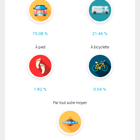
75.08 %
21.46 %
À pied
À bicyclette
1.82 %
0.04 %
Par tout autre moyen