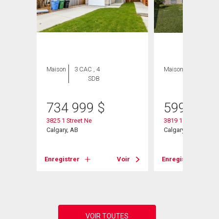
Maison
3 CAC , 4
Maison
2 CAC , 2
SDB
SDB
734 999
$
599 900
3825 1 Street Ne
3819 1 Street Ne
Calgary, AB
Calgary, AB
Voir
Enregistrer
Voir
Enregistrer