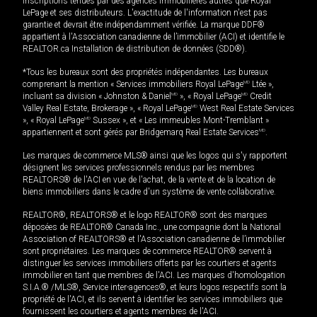
inscriptions tenues par des agences immobilières autres que Royal
LePage et ses distributeurs. L'exactitude de l'information n'est pas
garantie et devrait être indépendamment vérifiée. La marque DDF®
appartient à l'Association canadienne de l’immobilier (ACI) et identifie le
REALTOR.ca Installation de distribution de données (SDD®).
*Tous les bureaux sont des propriétés indépendantes. Les bureaux
comprenant la mention « Services immobiliers Royal LePage
MD
Ltée »,
incluant sa division « Johnston & Daniel
MD
», « Royal LePage
MD
Credit
Valley Real Estate, Brokerage », « Royal LePage
MD
West Real Estate Services
», « Royal LePage
MD
Sussex », et « Les immeubles Mont-Tremblant »
appartiennent et sont gérés par Bridgemarq Real Estate Services
MD
.
Les marques de commerce MLS® ainsi que les logos qui s'y rapportent
désignent les services professionnels rendus par les membres
REALTORS® de l'ACI en vue de l'achat, de la vente et de la location de
biens immobiliers dans le cadre d'un système de vente collaborative.
REALTOR®, REALTORS® et le logo REALTOR® sont des marques
déposées de REALTOR® Canada Inc., une compagnie dont la National
Association of REALTORS® et l'Association canadienne de l’immobilier
sont propriétaires. Les marques de commerce REALTOR® servent à
distinguer les services immobiliers offerts par les courtiers et agents
immobilier en tant que membres de l'ACI. Les marques d'homologation
S.I.A.® /MLS®, Service inter-agences®, et leurs logos respectifs sont la
propriété de l'ACI, et ils servent à identifier les services immobiliers que
fournissent les courtiers et agents membres de l'ACI.