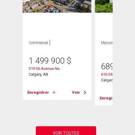
Commercial
Maison
4 CAC , 2
SDB
1 499 900
$
689 000
319 36 Avenue Ne
Calgary, AB
616 34 Avenue Ne
Calgary, AB
Enregistrer
Voir
Voir
Enregistrer