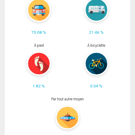
75.08 %
21.46 %
À pied
À bicyclette
1.82 %
0.04 %
Par tout autre moyen