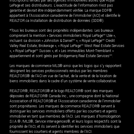
inscriptions tenues par des agences immobilières autres que Royal
LePage et ses distributeurs. L'exactitude de l'information n'est pas
garantie et devrait être indépendamment vérifiée. La marque DDF®
appartient à l'Association canadienne de l’immobilier (ACI) et identifie le
REALTOR.ca Installation de distribution de données (SDD®).
*Tous les bureaux sont des propriétés indépendantes. Les bureaux
comprenant la mention « Services immobiliers Royal LePage
MD
Ltée »,
incluant sa division « Johnston & Daniel
MD
», « Royal LePage
MD
Credit
Valley Real Estate, Brokerage », « Royal LePage
MD
West Real Estate Services
», « Royal LePage
MD
Sussex », et « Les immeubles Mont-Tremblant »
appartiennent et sont gérés par Bridgemarq Real Estate Services
MD
.
Les marques de commerce MLS® ainsi que les logos qui s'y rapportent
désignent les services professionnels rendus par les membres
REALTORS® de l'ACI en vue de l'achat, de la vente et de la location de
biens immobiliers dans le cadre d'un système de vente collaborative.
REALTOR®, REALTORS® et le logo REALTOR® sont des marques
déposées de REALTOR® Canada Inc., une compagnie dont la National
Association of REALTORS® et l'Association canadienne de l’immobilier
sont propriétaires. Les marques de commerce REALTOR® servent à
distinguer les services immobiliers offerts par les courtiers et agents
immobilier en tant que membres de l'ACI. Les marques d'homologation
S.I.A.® /MLS®, Service inter-agences®, et leurs logos respectifs sont la
propriété de l'ACI, et ils servent à identifier les services immobiliers que
fournissent les courtiers et agents membres de l'ACI.