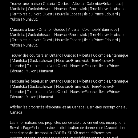
Trouver une maison
Ontario
|
Québec
|
Alberta
|
Colombie-Britannique
|
Manitoba
|
Saskatchewan
|
Nouveau-Brunswick
|
Terre-Neuve-et-Labrador
|
Territoires du Nord-Ouest
|
Nouvelle-Écosse
|
Île-du-Prince-Édouard
|
Yukon
|
Nunavut
.
Maisons à louer -
Ontario
|
Québec
|
Alberta
|
Colombie-Britannique
|
Manitoba
|
Saskatchewan
|
Nouveau-Brunswick
|
Terre-Neuve-et-Labrador
|
Territoires du Nord-Ouest
|
Nouvelle-Écosse
|
Île-du-Prince-Édouard
|
Yukon
|
Nunavut
.
Trouver des courtiers en
Ontario
|
Québec
|
Alberta
|
Colombie-Britannique
|
Manitoba
|
Saskatchewan
|
Nouveau-Brunswick
|
Terre-Neuve-et-
Labrador
|
Territoires du Nord-Ouest
|
Nouvelle-Écosse
|
Île-du-Prince-
Édouard
|
Yukon
|
Nunavut
Parcourir les bureaux en
Ontario
|
Québec
|
Alberta
|
Colombie-Britannique
|
Manitoba
|
Saskatchewan
|
Nouveau-Brunswick
|
Terre-Neuve-et-
Labrador
|
Territoires du Nord-Ouest
|
Nouvelle-Écosse
|
Île-du-Prince-
Édouard
|
Yukon
|
Nunavut
Afficher les propriétés résidentielles au Canada
|
Dernières inscriptions au
Canada
Les informations des propriétés sur ce site proviennent des inscriptions
Royal LePage
MD
et du service de distribution de données de l'Association
canadienne de l’immobilier (SDD®). SDD® met en référence des