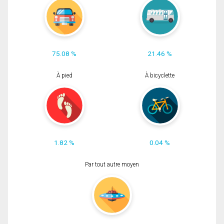
75.08 %
21.46 %
À pied
À bicyclette
1.82 %
0.04 %
Par tout autre moyen