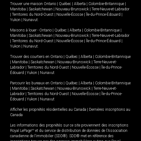
Trouver une maison
Ontario
|
Québec
|
Alberta
|
Colombie-Britannique
|
Manitoba
|
Saskatchewan
|
Nouveau-Brunswick
|
Terre-Neuve-et-Labrador
|
Territoires du Nord-Ouest
|
Nouvelle-Écosse
|
Île-du-Prince-Édouard
|
Yukon
|
Nunavut
.
Maisons à louer -
Ontario
|
Québec
|
Alberta
|
Colombie-Britannique
|
Manitoba
|
Saskatchewan
|
Nouveau-Brunswick
|
Terre-Neuve-et-Labrador
|
Territoires du Nord-Ouest
|
Nouvelle-Écosse
|
Île-du-Prince-Édouard
|
Yukon
|
Nunavut
.
Trouver des courtiers en
Ontario
|
Québec
|
Alberta
|
Colombie-Britannique
|
Manitoba
|
Saskatchewan
|
Nouveau-Brunswick
|
Terre-Neuve-et-
Labrador
|
Territoires du Nord-Ouest
|
Nouvelle-Écosse
|
Île-du-Prince-
Édouard
|
Yukon
|
Nunavut
Parcourir les bureaux en
Ontario
|
Québec
|
Alberta
|
Colombie-Britannique
|
Manitoba
|
Saskatchewan
|
Nouveau-Brunswick
|
Terre-Neuve-et-
Labrador
|
Territoires du Nord-Ouest
|
Nouvelle-Écosse
|
Île-du-Prince-
Édouard
|
Yukon
|
Nunavut
Afficher les propriétés résidentielles au Canada
|
Dernières inscriptions au
Canada
Les informations des propriétés sur ce site proviennent des inscriptions
Royal LePage
MD
et du service de distribution de données de l'Association
canadienne de l’immobilier (SDD®). SDD® met en référence des