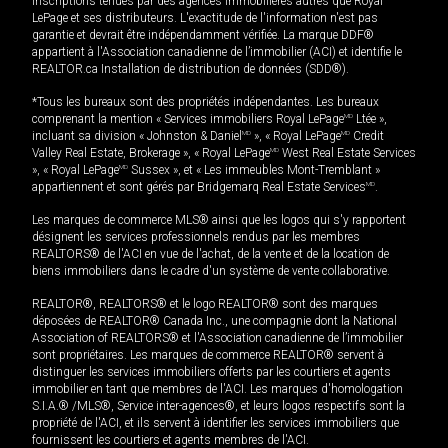
inscriptions tenues par des agences immobilières autres que Royal
LePage et ses distributeurs. L'exactitude de l'information n'est pas
garantie et devrait être indépendamment vérifiée. La marque DDF®
appartient à l'Association canadienne de l’immobilier (ACI) et identifie le
REALTOR.ca Installation de distribution de données (SDD®).
*Tous les bureaux sont des propriétés indépendantes. Les bureaux
comprenant la mention « Services immobiliers Royal LePage
MD
Ltée »,
incluant sa division « Johnston & Daniel
MD
», « Royal LePage
MD
Credit
Valley Real Estate, Brokerage », « Royal LePage
MD
West Real Estate Services
», « Royal LePage
MD
Sussex », et « Les immeubles Mont-Tremblant »
appartiennent et sont gérés par Bridgemarq Real Estate Services
MD
.
Les marques de commerce MLS® ainsi que les logos qui s'y rapportent
désignent les services professionnels rendus par les membres
REALTORS® de l'ACI en vue de l'achat, de la vente et de la location de
biens immobiliers dans le cadre d'un système de vente collaborative.
REALTOR®, REALTORS® et le logo REALTOR® sont des marques
déposées de REALTOR® Canada Inc., une compagnie dont la National
Association of REALTORS® et l'Association canadienne de l’immobilier
sont propriétaires. Les marques de commerce REALTOR® servent à
distinguer les services immobiliers offerts par les courtiers et agents
immobilier en tant que membres de l'ACI. Les marques d'homologation
S.I.A.® /MLS®, Service inter-agences®, et leurs logos respectifs sont la
propriété de l'ACI, et ils servent à identifier les services immobiliers que
fournissent les courtiers et agents membres de l'ACI.