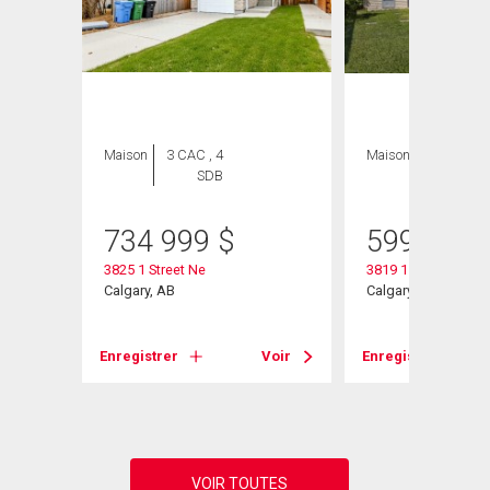
Maison
3 CAC , 4
Maison
2 CAC , 2
SDB
SDB
734 999
$
599 900
3825 1 Street Ne
3819 1 Street Ne
Calgary, AB
Calgary, AB
Voir
Enregistrer
Voir
Enregistrer