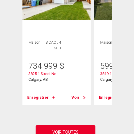
Maison
3 CAC , 4
Maison
2 CAC , 2
SDB
SDB
734 999
$
599 900
3825 1 Street Ne
3819 1 Street Ne
Calgary, AB
Calgary, AB
Voir
Enregistrer
Voir
Enregistrer