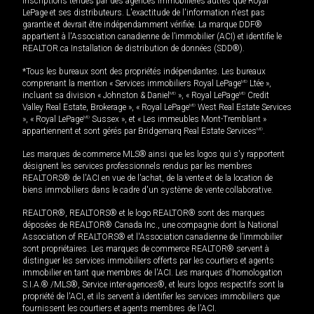
inscriptions tenues par des agences immobilières autres que Royal
LePage et ses distributeurs. L'exactitude de l'information n'est pas
garantie et devrait être indépendamment vérifiée. La marque DDF®
appartient à l'Association canadienne de l’immobilier (ACI) et identifie le
REALTOR.ca Installation de distribution de données (SDD®).
*Tous les bureaux sont des propriétés indépendantes. Les bureaux
comprenant la mention « Services immobiliers Royal LePage
MD
Ltée »,
incluant sa division « Johnston & Daniel
MD
», « Royal LePage
MD
Credit
Valley Real Estate, Brokerage », « Royal LePage
MD
West Real Estate Services
», « Royal LePage
MD
Sussex », et « Les immeubles Mont-Tremblant »
appartiennent et sont gérés par Bridgemarq Real Estate Services
MD
.
Les marques de commerce MLS® ainsi que les logos qui s'y rapportent
désignent les services professionnels rendus par les membres
REALTORS® de l'ACI en vue de l'achat, de la vente et de la location de
biens immobiliers dans le cadre d'un système de vente collaborative.
REALTOR®, REALTORS® et le logo REALTOR® sont des marques
déposées de REALTOR® Canada Inc., une compagnie dont la National
Association of REALTORS® et l'Association canadienne de l’immobilier
sont propriétaires. Les marques de commerce REALTOR® servent à
distinguer les services immobiliers offerts par les courtiers et agents
immobilier en tant que membres de l'ACI. Les marques d'homologation
S.I.A.® /MLS®, Service inter-agences®, et leurs logos respectifs sont la
propriété de l'ACI, et ils servent à identifier les services immobiliers que
fournissent les courtiers et agents membres de l'ACI.