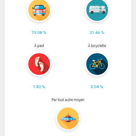
75.08 %
21.46 %
À pied
À bicyclette
1.82 %
0.04 %
Par tout autre moyen