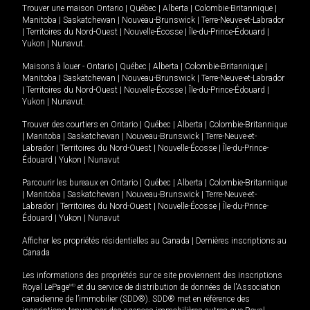
Trouver une maison
Ontario
|
Québec
|
Alberta
|
Colombie-Britannique
|
Manitoba
|
Saskatchewan
|
Nouveau-Brunswick
|
Terre-Neuve-et-Labrador
|
Territoires du Nord-Ouest
|
Nouvelle-Écosse
|
Île-du-Prince-Édouard
|
Yukon
|
Nunavut
.
Maisons à louer -
Ontario
|
Québec
|
Alberta
|
Colombie-Britannique
|
Manitoba
|
Saskatchewan
|
Nouveau-Brunswick
|
Terre-Neuve-et-Labrador
|
Territoires du Nord-Ouest
|
Nouvelle-Écosse
|
Île-du-Prince-Édouard
|
Yukon
|
Nunavut
.
Trouver des courtiers en
Ontario
|
Québec
|
Alberta
|
Colombie-Britannique
|
Manitoba
|
Saskatchewan
|
Nouveau-Brunswick
|
Terre-Neuve-et-
Labrador
|
Territoires du Nord-Ouest
|
Nouvelle-Écosse
|
Île-du-Prince-
Édouard
|
Yukon
|
Nunavut
Parcourir les bureaux en
Ontario
|
Québec
|
Alberta
|
Colombie-Britannique
|
Manitoba
|
Saskatchewan
|
Nouveau-Brunswick
|
Terre-Neuve-et-
Labrador
|
Territoires du Nord-Ouest
|
Nouvelle-Écosse
|
Île-du-Prince-
Édouard
|
Yukon
|
Nunavut
Afficher les propriétés résidentielles au Canada
|
Dernières inscriptions au
Canada
Les informations des propriétés sur ce site proviennent des inscriptions
Royal LePage
MD
et du service de distribution de données de l'Association
canadienne de l’immobilier (SDD®). SDD® met en référence des