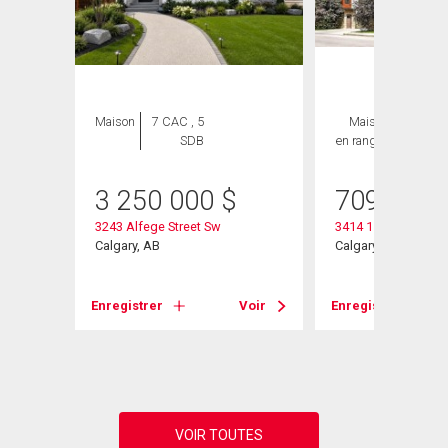
Maison
7 CAC , 5
Maison
3 CAC ,
SDB
en rangée
4 SDB
3 250 000
$
709 000
3243 Alfege Street Sw
3414 15 Street Sw
Calgary, AB
Calgary, AB
Voir
Enregistrer
Voir
Enregistrer