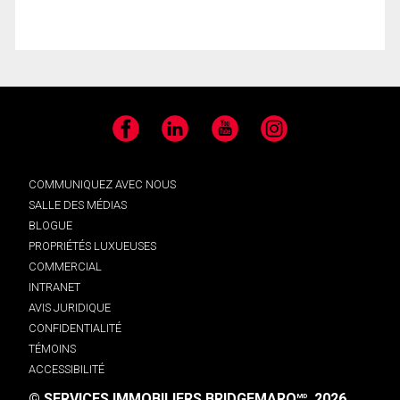
Facebook
LinkedIn
YouTube
Instagram
COMMUNIQUEZ AVEC NOUS
SALLE DES MÉDIAS
BLOGUE
PROPRIÉTÉS LUXUEUSES
COMMERCIAL
INTRANET
AVIS JURIDIQUE
CONFIDENTIALITÉ
TÉMOINS
ACCESSIBILITÉ
© SERVICES IMMOBILIERS BRIDGEMARQ
, 2026.
MD