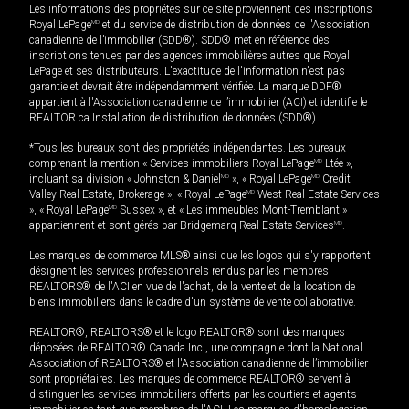
Les informations des propriétés sur ce site proviennent des inscriptions
Royal LePage
MD
et du service de distribution de données de l'Association
canadienne de l’immobilier (SDD®). SDD® met en référence des
inscriptions tenues par des agences immobilières autres que Royal
LePage et ses distributeurs. L'exactitude de l'information n'est pas
garantie et devrait être indépendamment vérifiée. La marque DDF®
appartient à l'Association canadienne de l’immobilier (ACI) et identifie le
REALTOR.ca Installation de distribution de données (SDD®).
*Tous les bureaux sont des propriétés indépendantes. Les bureaux
comprenant la mention « Services immobiliers Royal LePage
MD
Ltée »,
incluant sa division « Johnston & Daniel
MD
», « Royal LePage
MD
Credit
Valley Real Estate, Brokerage », « Royal LePage
MD
West Real Estate Services
», « Royal LePage
MD
Sussex », et « Les immeubles Mont-Tremblant »
appartiennent et sont gérés par Bridgemarq Real Estate Services
MD
.
Les marques de commerce MLS® ainsi que les logos qui s'y rapportent
désignent les services professionnels rendus par les membres
REALTORS® de l'ACI en vue de l'achat, de la vente et de la location de
biens immobiliers dans le cadre d'un système de vente collaborative.
REALTOR®, REALTORS® et le logo REALTOR® sont des marques
déposées de REALTOR® Canada Inc., une compagnie dont la National
Association of REALTORS® et l'Association canadienne de l’immobilier
sont propriétaires. Les marques de commerce REALTOR® servent à
distinguer les services immobiliers offerts par les courtiers et agents