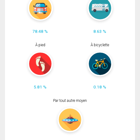
78.48 %
8.63 %
À pied
À bicyclette
5.81 %
0.18 %
Par tout autre moyen