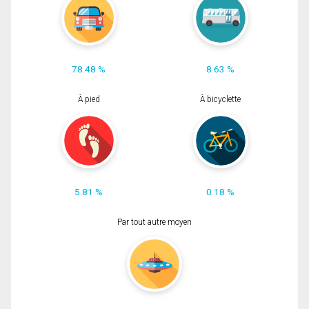
78.48 %
8.63 %
À pied
À bicyclette
5.81 %
0.18 %
Par tout autre moyen