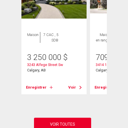
Maison
7 CAC , 5
Maison
3 CAC ,
SDB
en rangée
4 SDB
3 250 000
$
709 000
3243 Alfege Street Sw
3414 15 Street Sw
Calgary, AB
Calgary, AB
Voir
Enregistrer
Voir
Enregistrer