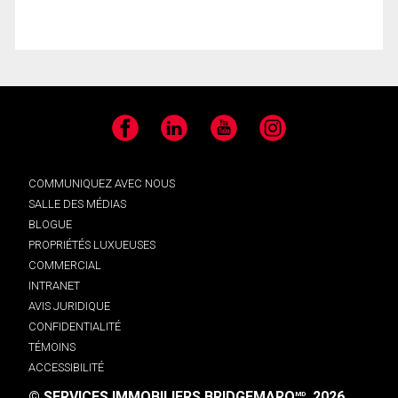
Facebook
LinkedIn
YouTube
Instagram
COMMUNIQUEZ AVEC NOUS
SALLE DES MÉDIAS
BLOGUE
PROPRIÉTÉS LUXUEUSES
COMMERCIAL
INTRANET
AVIS JURIDIQUE
CONFIDENTIALITÉ
TÉMOINS
ACCESSIBILITÉ
© SERVICES IMMOBILIERS BRIDGEMARQ
, 2026.
MD