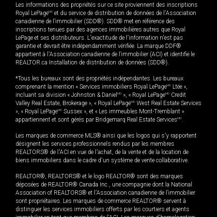
Les informations des propriétés sur ce site proviennent des inscriptions
Royal LePage
MD
et du service de distribution de données de l'Association
canadienne de l’immobilier (SDD®). SDD® met en référence des
inscriptions tenues par des agences immobilières autres que Royal
LePage et ses distributeurs. L'exactitude de l'information n'est pas
garantie et devrait être indépendamment vérifiée. La marque DDF®
appartient à l'Association canadienne de l’immobilier (ACI) et identifie le
REALTOR.ca Installation de distribution de données (SDD®).
*Tous les bureaux sont des propriétés indépendantes. Les bureaux
comprenant la mention « Services immobiliers Royal LePage
MD
Ltée »,
incluant sa division « Johnston & Daniel
MD
», « Royal LePage
MD
Credit
Valley Real Estate, Brokerage », « Royal LePage
MD
West Real Estate Services
», « Royal LePage
MD
Sussex », et « Les immeubles Mont-Tremblant »
appartiennent et sont gérés par Bridgemarq Real Estate Services
MD
.
Les marques de commerce MLS® ainsi que les logos qui s'y rapportent
désignent les services professionnels rendus par les membres
REALTORS® de l'ACI en vue de l'achat, de la vente et de la location de
biens immobiliers dans le cadre d'un système de vente collaborative.
REALTOR®, REALTORS® et le logo REALTOR® sont des marques
déposées de REALTOR® Canada Inc., une compagnie dont la National
Association of REALTORS® et l'Association canadienne de l’immobilier
sont propriétaires. Les marques de commerce REALTOR® servent à
distinguer les services immobiliers offerts par les courtiers et agents