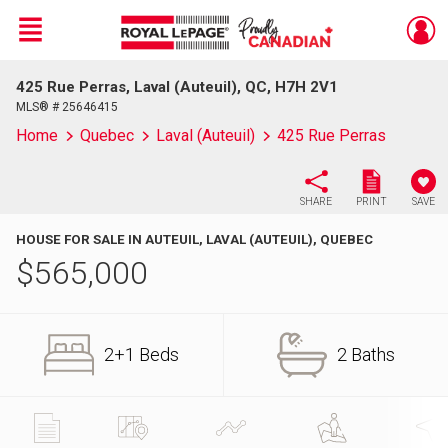
Menu
425 Rue Perras, Laval (Auteuil), QC, H7H 2V1
Live
En Direct
MLS® # 25646415
Home
Quebec
Laval (Auteuil)
425 Rue Perras
SHARE
PRINT
SAVE
HOUSE FOR SALE IN AUTEUIL, LAVAL (AUTEUIL), QUEBEC
$
565,000
2+1 Beds
2 Baths