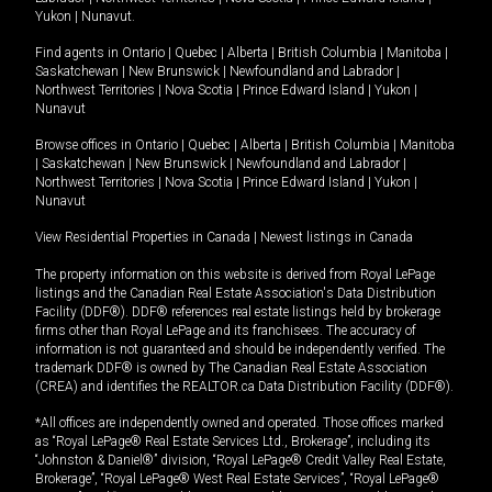
Yukon
|
Nunavut
.
Find agents in
Ontario
|
Quebec
|
Alberta
|
British Columbia
|
Manitoba
|
Saskatchewan
|
New Brunswick
|
Newfoundland and Labrador
|
Northwest Territories
|
Nova Scotia
|
Prince Edward Island
|
Yukon
|
Nunavut
Browse offices in
Ontario
|
Quebec
|
Alberta
|
British Columbia
|
Manitoba
|
Saskatchewan
|
New Brunswick
|
Newfoundland and Labrador
|
Northwest Territories
|
Nova Scotia
|
Prince Edward Island
|
Yukon
|
Nunavut
View Residential Properties in Canada
|
Newest listings in Canada
The property information on this website is derived from Royal LePage
listings and the Canadian Real Estate Association's Data Distribution
Facility (DDF®). DDF® references real estate listings held by brokerage
firms other than Royal LePage and its franchisees. The accuracy of
information is not guaranteed and should be independently verified. The
trademark DDF® is owned by The Canadian Real Estate Association
(CREA) and identifies the REALTOR.ca Data Distribution Facility (DDF®).
*All offices are independently owned and operated. Those offices marked
as “Royal LePage® Real Estate Services Ltd., Brokerage”, including its
“Johnston & Daniel®” division, “Royal LePage® Credit Valley Real Estate,
Brokerage”, “Royal LePage® West Real Estate Services”, “Royal LePage®