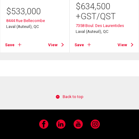
$
634,500
$
533,000
+GST/QST
8444 Rue Bellecombe
7358 Boul. Des Laurentides
Laval (Auteuil), QC
Laval (Auteuil), QC
Save
View
Save
View
Back to top
Facebook
LinkedIn
YouTube
Instagram