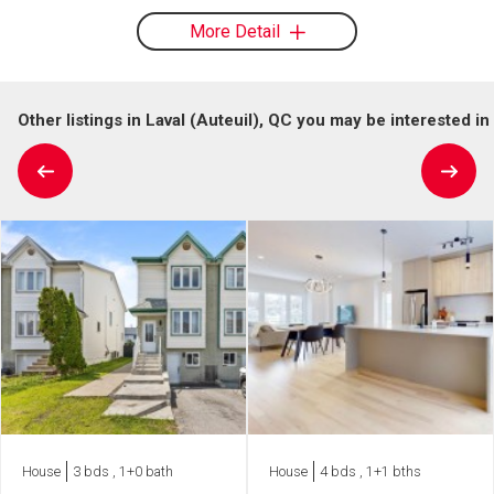
More Detail
Other listings in Laval (Auteuil), QC you may be interested in
House
3 bds , 1+0 bath
House
4 bds , 1+1 bths