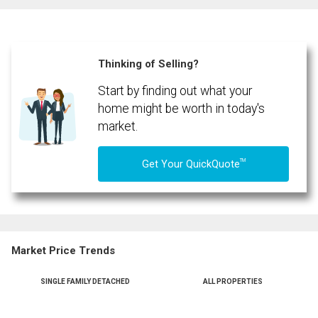
Phone
(Optional)
Thinking of Selling?
Message
Start by finding out what your
home might be worth in today's
market.
TM
Get Your QuickQuote
Market Price Trends
SINGLE FAMILY DETACHED
ALL PROPERTIES
By clicking the submit button you are agreeing to our terms of use and giving us
expressed written consent to contact you.