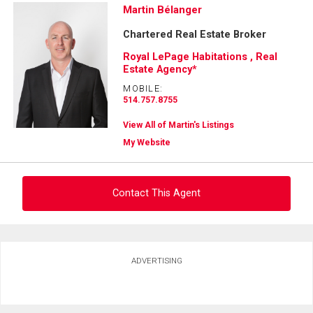
Martin Bélanger
Chartered Real Estate Broker
Royal LePage Habitations , Real
Estate Agency*
MOBILE:
514.757.8755
View All of Martin's Listings
My Website
Contact This Agent
Ask about this property
ADVERTISING
First
and
Last
Email
Name