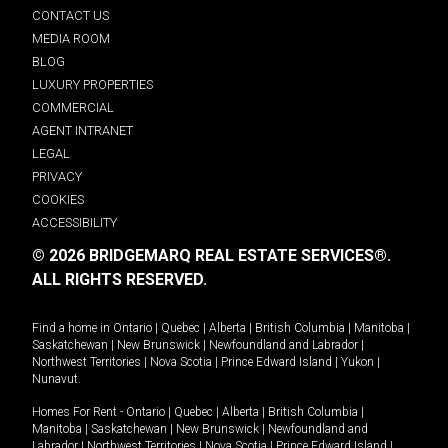
CONTACT US
MEDIA ROOM
BLOG
LUXURY PROPERTIES
COMMERCIAL
AGENT INTRANET
LEGAL
PRIVACY
COOKIES
ACCESSIBILITY
© 2026 BRIDGEMARQ REAL ESTATE SERVICES®.
ALL RIGHTS RESERVED.
Find a home in
Ontario
|
Quebec
|
Alberta
|
British Columbia
|
Manitoba
|
Saskatchewan
|
New Brunswick
|
Newfoundland and Labrador
|
Northwest Territories
|
Nova Scotia
|
Prince Edward Island
|
Yukon
|
Nunavut
.
Homes For Rent -
Ontario
|
Quebec
|
Alberta
|
British Columbia
|
Manitoba
|
Saskatchewan
|
New Brunswick
|
Newfoundland and
Labrador
|
Northwest Territories
|
Nova Scotia
|
Prince Edward Island
|