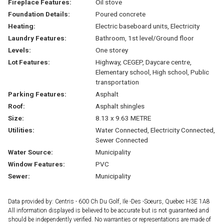
Fireplace Features:
Oil stove
Foundation Details:
Poured concrete
Heating:
Electric baseboard units, Electricity
Laundry Features:
Bathroom, 1st level/Ground floor
Levels:
One storey
Lot Features:
Highway, CEGEP, Daycare centre,
Elementary school, High school, Public
transportation
Parking Features:
Asphalt
Roof:
Asphalt shingles
Size:
8.13 x 9.63 METRE
Utilities:
Water Connected, Electricity Connected,
Sewer Connected
Water Source:
Municipality
Window Features:
PVC
Sewer:
Municipality
Data provided by: Centris - 600 Ch Du Golf, Ile -Des -Soeurs, Quebec H3E 1A8
All information displayed is believed to be accurate but is not guaranteed and
should be independently verified. No warranties or representations are made of