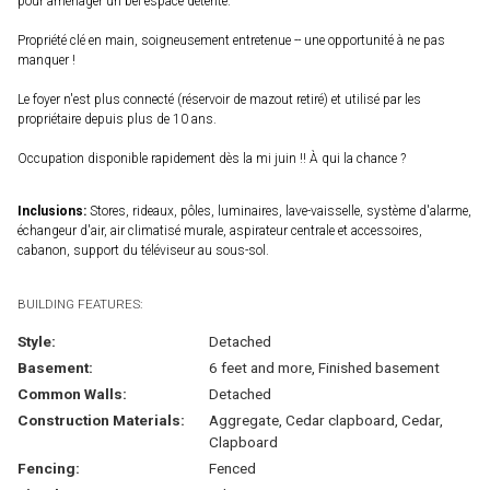
pour aménager un bel espace détente.
Propriété clé en main, soigneusement entretenue -- une opportunité à ne pas
manquer !
Le foyer n'est plus connecté (réservoir de mazout retiré) et utilisé par les
propriétaire depuis plus de 10 ans.
Occupation disponible rapidement dès la mi juin !! À qui la chance ?
Inclusions:
Stores, rideaux, pôles, luminaires, lave-vaisselle, système d'alarme,
échangeur d'air, air climatisé murale, aspirateur centrale et accessoires,
cabanon, support du téléviseur au sous-sol.
BUILDING FEATURES:
Style:
Detached
Basement:
6 feet and more, Finished basement
Common Walls:
Detached
Construction Materials:
Aggregate, Cedar clapboard, Cedar,
Clapboard
Fencing:
Fenced