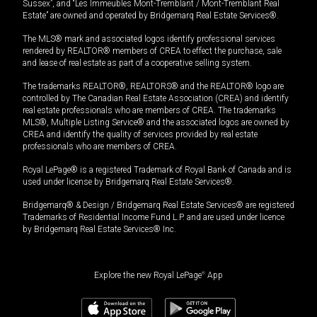
Sussex”, and “Les Immeubles Mont-Tremblant / Mont-Tremblant Real
Estate” are owned and operated by Bridgemarq Real Estate Services®.
The MLS® mark and associated logos identify professional services
rendered by REALTOR® members of CREA to effect the purchase, sale
and lease of real estate as part of a cooperative selling system.
The trademarks REALTOR®, REALTORS® and the REALTOR® logo are
controlled by The Canadian Real Estate Association (CREA) and identify
real estate professionals who are members of CREA. The trademarks
MLS®, Multiple Listing Service® and the associated logos are owned by
CREA and identify the quality of services provided by real estate
professionals who are members of CREA.
Royal LePage® is a registered Trademark of Royal Bank of Canada and is
used under license by Bridgemarq Real Estate Services®.
Bridgemarq® & Design / Bridgemarq Real Estate Services® are registered
Trademarks of Residential Income Fund L.P. and are used under licence
by Bridgemarq Real Estate Services® Inc.
Explore the new Royal LePage
®
App