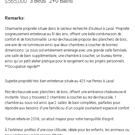
3 Beds
2+0 Baths
$
565,000
Remarks:
Charmante propriété située dans le secteur recherché d'Auteuil à Laval. Propriété
soigneusement entretenue au fil des ans, offrant une belle combinaison de
confort et de fonctionnalité. Le rez-de-chaussée propose des planchers de bois,
une aire de vie lumineuse ainsi que deux chambres à coucher de bonnes
dimensions. Le sous-sol entièrement aménagé avec une grande salle familiale,
une salle de bain supplémentaire, une chambre à coucher, un bureau fermé ,
ainsi qu'un petit atelier pratique pour le rangement ou les projets personnels.
**Occupation rapide**
Superbe propriété très bien entretenue située au 425 rue Perras à Laval.
Rez-de-chaussée avec planchers de bois, offrant une ambiance chaleureuse et
invitante. Vous y trouverez 2 chambres à coucher au rez-de-chaussée, 1
chambre au sous-sol ainsi que 2 salles de bain complètes, parfaites pour
répondre aux besoins d'une famille ou d'un couple souhaitant espace et confort.
Toiture refaite en 2018, un atout majeur pour votre tranquillité d'esprit.
À l'extérieur, profitez d'une cour clôturée, idéale pour les enfants, les animaux ou