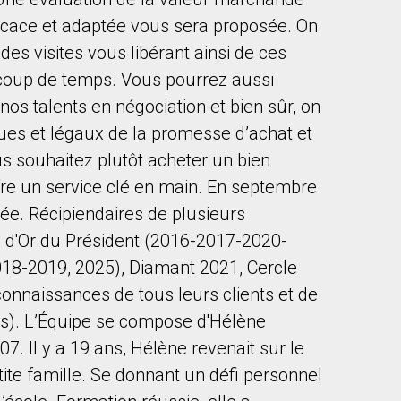
icace et adaptée vous sera proposée. On
des visites vous libérant ainsi de ces
coup de temps. Vous pourrez aussi
 nos talents en négociation et bien sûr, on
ues et légaux de la promesse d’achat et
to our terms of use and giving us expressed written consent to conta
s souhaitez plutôt acheter un bien
re un service clé en main. En septembre
e. Récipiendaires de plusieurs
 d'Or du Président (2016-2017-2020-
018-2019, 2025), Diamant 2021, Cercle
econnaissances de tous leurs clients et de
ues). L’Équipe se compose d'Hélène
7. Il y a 19 ans, Hélène revenait sur le
tite famille. Se donnant un défi personnel