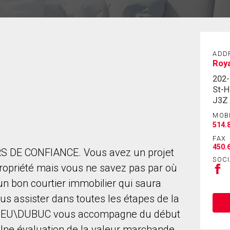
ADD
Roya
202-
St-H
J3Z
MOB
514.
FAX
450.
S DE CONFIANCE. Vous avez un projet
SOCI
ropriété mais vous ne savez pas par où
n bon courtier immobilier qui saura
ous assister dans toutes les étapes de la
ULIEU\DUBUC vous accompagne du début
. Une évaluation de la valeur marchande