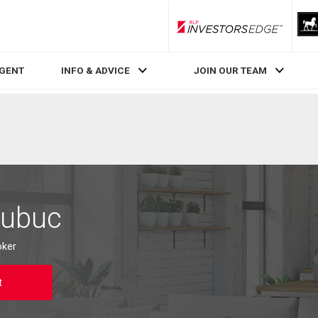
RLP InvestorsEdge
AGENT
INFO & ADVICE
JOIN OUR TEAM
Dubuc
oker
t