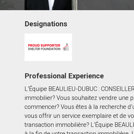
Designations
Contact agent
First
and
Last
Email
Name
Professional Experience
Phone
(Optional)
L’Équipe BEAULIEU-DUBUC : CONSEILLER
Message
immobilier? Vous souhaitez vendre une p
commencer? Vous êtes à la recherche d’u
vous offrir un service exemplaire et de v
transaction immobilière? L’Équipe BEA
à la fin de votre transaction immobilière