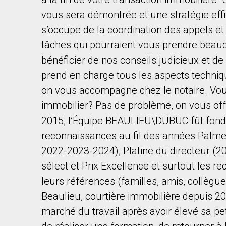
vous sera démontrée et une stratégie eff
s’occupe de la coordination des appels et 
tâches qui pourraient vous prendre beau
bénéficier de nos conseils judicieux et de
prend en charge tous les aspects techniq
By clicking the submit button you are agreeing 
on vous accompagne chez le notaire. Vou
immobilier? Pas de problème, on vous off
2015, l’Équipe BEAULIEU\DUBUC fût fondé
reconnaissances au fil des années Palme
2022-2023-2024), Platine du directeur (2
sélect et Prix Excellence et surtout les r
leurs références (familles, amis, collèg
Beaulieu, courtière immobilière depuis 200
marché du travail après avoir élevé sa pe