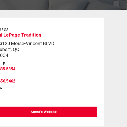
RESS
l LePage Tradition
3120 Moïse-Vincent BLVD
ubert, QC
 0C4
ILE
835.5394
656.5462
AL
Agent's Website