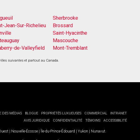
gueuil
Sherbrooke
nt-Jean-Sur-Richelieu
Brossard
nville
Saint-Hyacinthe
teauguay
Mascouche
aberry-de-Valleyfield
Mont-Tremblant
villes suivantes et partout au Canada.
E DES MÉDIAS
BLOGUE
PROPRIÉTÉS LUXUEUSES
COMMERCIAL
INTRANET
AVIS JURIDIQUE
CONFIDENTIALITÉ
TÉMOINS
ACCESSIBILITÉ
-Ouest
|
Nouvelle-Écosse
|
Île-du-Prince-Édouard
|
Yukon
|
Nunavut
.