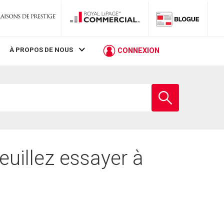
À PROPOS DE NOUS
CONNEXION
Entrez
le
nom
de
l'école
euillez essayer à