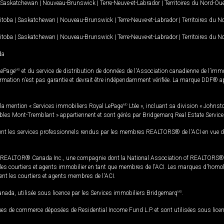
Saskatchewan
|
Nouveau-Brunswick
|
Terre-Neuve-et-Labrador
|
Territoires du Nord-Ou
itoba
|
Saskatchewan
|
Nouveau-Brunswick
|
Terre-Neuve-et-Labrador
|
Territoires du 
itoba
|
Saskatchewan
|
Nouveau-Brunswick
|
Terre-Neuve-et-Labrador
|
Territoires du 
da
LePage
MD
et du service de distribution de données de l'Association canadienne de l’im
rmation n'est pas garantie et devrait être indépendamment vérifiée. La marque DDF® appa
la mention « Services immobiliers Royal LePage
MD
Ltée », incluant sa division « Johnst
bles Mont-Tremblant » appartiennent et sont gérés par Bridgemarq Real Estate Servic
 les services professionnels rendus par les membres REALTORS® de l'ACI en vue de l'a
TOR® Canada Inc., une compagnie dont la National Association of REALTORS® et l'
s courtiers et agents immobilier en tant que membres de l'ACI. Les marques d'homolog
ssent les courtiers et agents membres de l'ACI.
da, utilisée sous licence par les Services immobiliers Bridgemarq
MD
.
s de commerce déposées de Residential Income Fund L.P. et sont utilisées sous lice