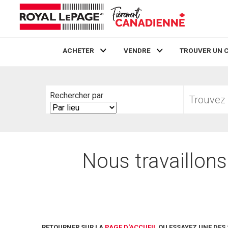
ACHETER
VENDRE
TROUVER UN 
Live
En Direct
Trouvez
Rechercher par
votre
Search
foyer
By
Nous travaillons
RETOURNER SUR LA
PAGE D'ACCUEIL
OU ESSAYEZ UNE DES 