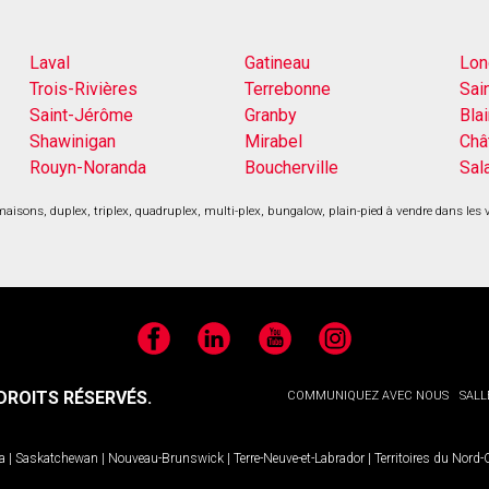
Laval
Gatineau
Lon
Trois-Rivières
Terrebonne
Sai
Saint-Jérôme
Granby
Blai
Shawinigan
Mirabel
Châ
Rouyn-Noranda
Boucherville
Sal
aisons, duplex, triplex, quadruplex, multi-plex, bungalow, plain-pied à vendre dans les 
Facebook
LinkedIn
YouTube
Instagram
ROITS RÉSERVÉS.
COMMUNIQUEZ AVEC NOUS
SALL
a
|
Saskatchewan
|
Nouveau-Brunswick
|
Terre-Neuve-et-Labrador
|
Territoires du Nord