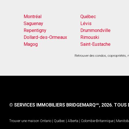
Montréal
Québec
Saguenay
Lévis
Repentigny
Drummondville
Dollard-des-Ormeaux
Rimouski
Magog
Saint-Eustache
Retrouver des condos, copropriétés, m
© SERVICES IMMOBILIERS BRIDGEMARQ
, 2026.
TOUS D
MD
Trouver une maison
Ontario
|
Québec
|
Alberta
|
Colombie-Britannique
|
Manitob