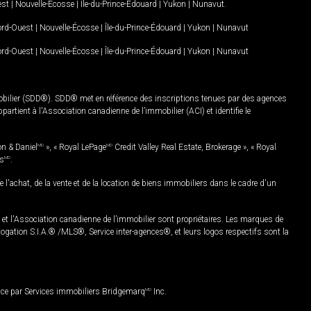
est
|
Nouvelle-Écosse
|
Île-du-Prince-Édouard
|
Yukon
|
Nunavut
.
Nord-Ouest
|
Nouvelle-Écosse
|
Île-du-Prince-Édouard
|
Yukon
|
Nunavut
Nord-Ouest
|
Nouvelle-Écosse
|
Île-du-Prince-Édouard
|
Yukon
|
Nunavut
mobilier (SDD®). SDD® met en référence des inscriptions tenues par des agences
rtient à l'Association canadienne de l’immobilier (ACI) et identifie le
on & Daniel
MD
», « Royal LePage
MD
Credit Valley Real Estate, Brokerage », « Royal
es
MD
.
chat, de la vente et de la location de biens immobiliers dans le cadre d'un
Association canadienne de l’immobilier sont propriétaires. Les marques de
ation S.I.A.® /MLS®, Service inter-agences®, et leurs logos respectifs sont la
nce par Services immobiliers Bridgemarq
MD
Inc.