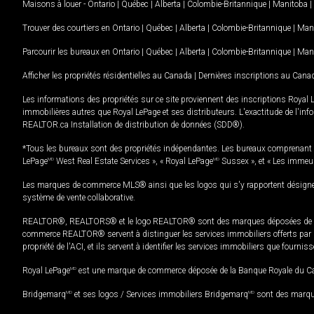
Maisons à louer -
Ontario
|
Québec
|
Alberta
|
Colombie-Britannique
|
Manitoba
|
Trouver des courtiers en
Ontario
|
Québec
|
Alberta
|
Colombie-Britannique
|
Man
Parcourir les bureaux en
Ontario
|
Québec
|
Alberta
|
Colombie-Britannique
|
Man
Afficher les propriétés résidentielles au Canada
|
Dernières inscriptions au Cana
Les informations des propriétés sur ce site proviennent des inscriptions Royal 
immobilières autres que Royal LePage et ses distributeurs. L'exactitude de l'info
REALTOR.ca Installation de distribution de données (SDD®).
*Tous les bureaux sont des propriétés indépendantes. Les bureaux comprenant 
LePage
MD
West Real Estate Services », « Royal LePage
MD
Sussex », et « Les immeu
Les marques de commerce MLS® ainsi que les logos qui s'y rapportent désignent
système de vente collaborative.
REALTOR®, REALTORS® et le logo REALTOR® sont des marques déposées de REAL
commerce REALTOR® servent à distinguer les services immobiliers offerts par le
propriété de l'ACI, et ils servent à identifier les services immobiliers que fourni
Royal LePage
MD
est une marque de commerce déposée de la Banque Royale du Cana
Bridgemarq
MD
et ses logos / Services immobiliers Bridgemarq
MD
sont des marque