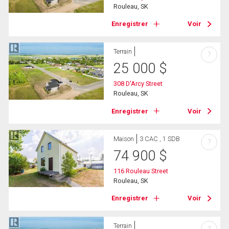
Rouleau, SK
Enregistrer
Voir
Terrain
?
25 000
$
308 D'Arcy Street
Rouleau, SK
Enregistrer
Voir
Maison
3 CAC , 1 SDB
?
74 900
$
116 Rouleau Street
Rouleau, SK
Enregistrer
Voir
Terrain