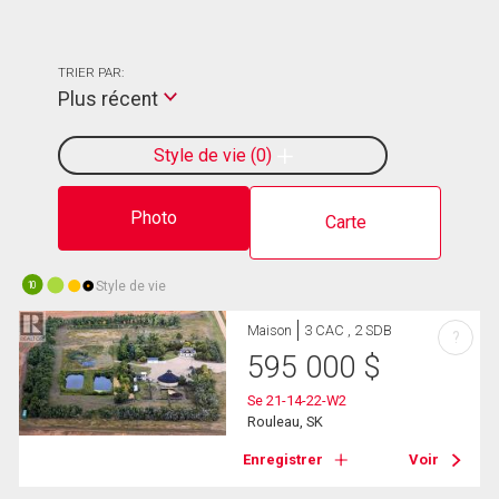
TRIER PAR:
Plus récent
Style de vie
0
Photo
Carte
Style de vie
10
Maison
3 CAC , 2 SDB
?
595 000
$
Se 21-14-22-W2
Rouleau, SK
Enregistrer
Voir