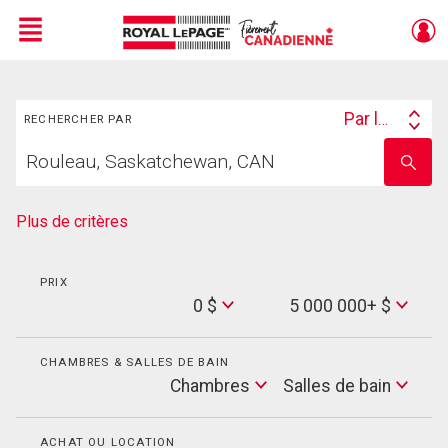
Menu
Rechercher
Live
En Direct
Par lieu
RECHERCHER PAR
Search
Trouvez
By
Entrez
votre
le
foyer
nom
de
Plus de critères
l'école
PRIX
Min
0 $
5 000 000+ $
Price
Max
Price
CHAMBRES & SALLES DE BAIN
Cham
Chambres
Salles de bain
Salles
de
bain
ACHAT OU LOCATION