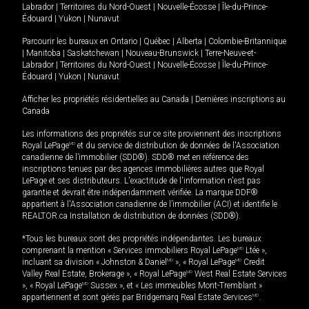
Labrador
|
Territoires du Nord-Ouest
|
Nouvelle-Écosse
|
Île-du-Prince-
Édouard
|
Yukon
|
Nunavut
Parcourir les bureaux en
Ontario
|
Québec
|
Alberta
|
Colombie-Britannique
|
Manitoba
|
Saskatchewan
|
Nouveau-Brunswick
|
Terre-Neuve-et-
Labrador
|
Territoires du Nord-Ouest
|
Nouvelle-Écosse
|
Île-du-Prince-
Édouard
|
Yukon
|
Nunavut
Afficher les propriétés résidentielles au Canada
|
Dernières inscriptions au
Canada
Les informations des propriétés sur ce site proviennent des inscriptions
Royal LePage
MD
et du service de distribution de données de l'Association
canadienne de l’immobilier (SDD®). SDD® met en référence des
inscriptions tenues par des agences immobilières autres que Royal
LePage et ses distributeurs. L'exactitude de l'information n'est pas
garantie et devrait être indépendamment vérifiée. La marque DDF®
appartient à l'Association canadienne de l’immobilier (ACI) et identifie le
REALTOR.ca Installation de distribution de données (SDD®).
*Tous les bureaux sont des propriétés indépendantes. Les bureaux
comprenant la mention « Services immobiliers Royal LePage
MD
Ltée »,
incluant sa division « Johnston & Daniel
MD
», « Royal LePage
MD
Credit
Valley Real Estate, Brokerage », « Royal LePage
MD
West Real Estate Services
», « Royal LePage
MD
Sussex », et « Les immeubles Mont-Tremblant »
appartiennent et sont gérés par Bridgemarq Real Estate Services
MD
.