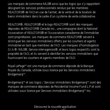
Les marques de commerce MLS® ainsi que les logos qui s'y rapportent
désignent les services professionnels rendus par les membres
REALTORS® de l'ACI en vue de l'achat, de la vente et de la location de
biens immobiliers dans le cadre d'un système de vente collaborative.
REALTOR®, REALTORS® et le logo REALTOR® sont des marques
déposées de REALTOR® Canada Inc., une compagnie dont la National
Association of REALTORS® et l'Association canadienne de l’immobilier
sont propriétaires. Les marques de commerce REALTOR® servent à
distinguer les services immobiliers offerts par les courtiers et agents
immobilier en tant que membres de l'ACI. Les marques d'homologation
S.I.A.® /MLS®, Service inter-agences®, et leurs logos respectifs sont la
propriété de l'ACI, et ils servent à identifier les services immobiliers que
fournissent les courtiers et agents membres de l'ACI.
Royal LePage
MD
est une marque de commerce déposée de la Banque
Royale du Canada, utilisée sous licence par les Services immobiliers
Bridgemarq
MD
.
Bridgemarq
MD
et ses logos / Services immobiliers Bridgemarq
MD
sont des
marques de commerce déposées de Residential Income Fund L.P. et sont
utilisées sous licence par Services immobiliers Bridgemarq
MD
Inc.
Découvrez la nouvelle application