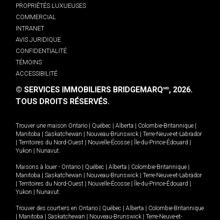
PROPRIÉTÉS LUXUEUSES
COMMERCIAL
INTRANET
AVIS JURIDIQUE
CONFIDENTIALITÉ
TÉMOINS
ACCESSIBILITÉ
© SERVICES IMMOBILIERS BRIDGEMARQ
, 2026.
MD
TOUS DROITS RÉSERVÉS.
Trouver une maison
Ontario
|
Québec
|
Alberta
|
Colombie-Britannique
|
Manitoba
|
Saskatchewan
|
Nouveau-Brunswick
|
Terre-Neuve-et-Labrador
|
Territoires du Nord-Ouest
|
Nouvelle-Écosse
|
Île-du-Prince-Édouard
|
Yukon
|
Nunavut
.
Maisons à louer -
Ontario
|
Québec
|
Alberta
|
Colombie-Britannique
|
Manitoba
|
Saskatchewan
|
Nouveau-Brunswick
|
Terre-Neuve-et-Labrador
|
Territoires du Nord-Ouest
|
Nouvelle-Écosse
|
Île-du-Prince-Édouard
|
Yukon
|
Nunavut
.
Trouver des courtiers en
Ontario
|
Québec
|
Alberta
|
Colombie-Britannique
|
Manitoba
|
Saskatchewan
|
Nouveau-Brunswick
|
Terre-Neuve-et-