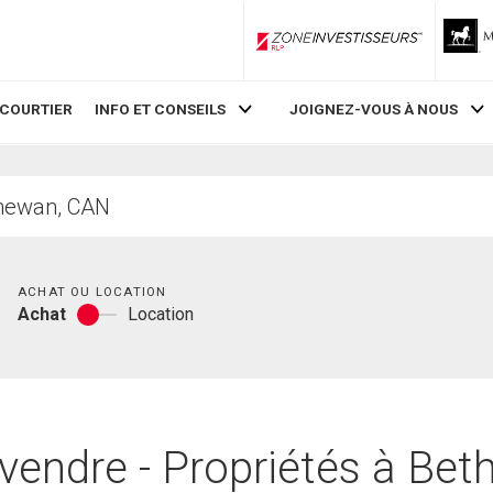
ZoneInvestisseurs RLP
 COURTIER
INFO ET CONSEILS
JOIGNEZ-VOUS À NOUS
Chambres
ACHAT OU LOCATION
Achat
Location
Achat
ou
location
vendre - Propriétés à Be