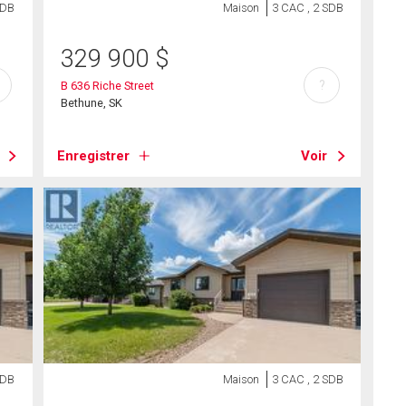
SDB
Maison
3 CAC , 2 SDB
329 900
$
?
B 636 Riche Street
Bethune, SK
Enregistrer
Voir
SDB
Maison
3 CAC , 2 SDB