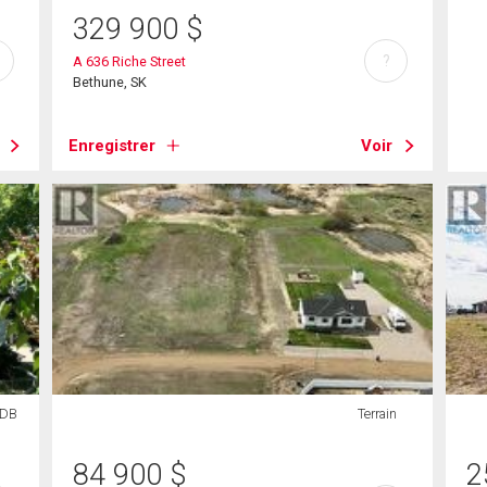
329 900
$
?
A 636 Riche Street
Bethune, SK
Enregistrer
Voir
SDB
Terrain
84 900
$
2