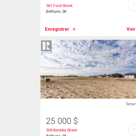
?
561 Ford Street
Bethune, SK
Enregistrer
Voir
Terrai
25 000
$
?
509 Bentika Street
Bethune, SK