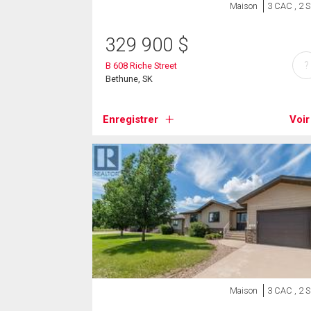
Maison
3 CAC , 2 
329 900
$
?
B 608 Riche Street
Bethune, SK
Enregistrer
Voir
Maison
3 CAC , 2 