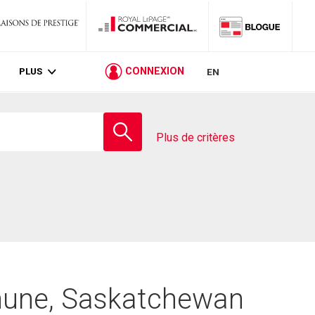
PLUS
CONNEXION
EN
Entrez
le
Plus de critères
nom
de
l'école
thune, Saskatchewan