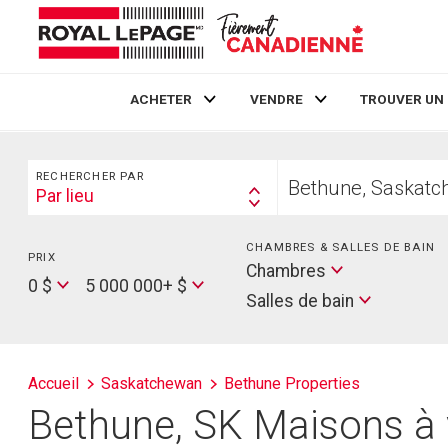
ACHETER
VENDRE
TROUVER UN
Live
En Direct
Rechercher
Trouvez
RECHERCHER PAR
votre
Par lieu
Search
foyer
By
CHAMBRES & SALLES DE BAIN
PRIX
Min
Salles
Chambres
Price
Max
0 $
5 000 000+ $
de
Salles de bain
Price
bain
Accueil
Saskatchewan
Bethune Properties
Bethune, SK Maisons à 