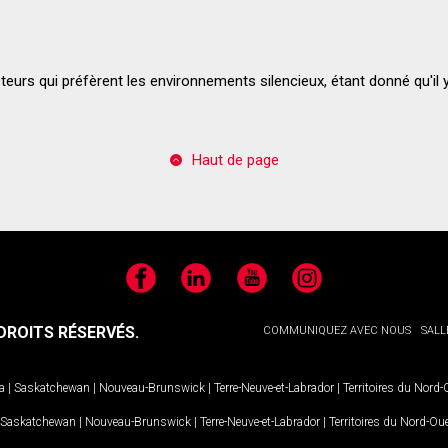
eteurs qui préfèrent les environnements silencieux, étant donné qu'il y 
Haut de page
Facebook
LinkedIn
YouTube
Instagram
ROITS RÉSERVÉS.
COMMUNIQUEZ AVEC NOUS
SALL
a
|
Saskatchewan
|
Nouveau-Brunswick
|
Terre-Neuve-et-Labrador
|
Territoires du Nord
Saskatchewan
|
Nouveau-Brunswick
|
Terre-Neuve-et-Labrador
|
Territoires du Nord-Ou