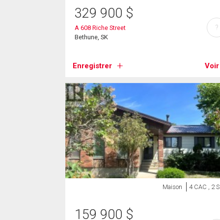
329 900
$
?
A 608 Riche Street
Bethune, SK
Enregistrer
Voir
Maison
4 CAC , 2 
159 900
$