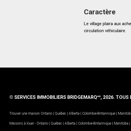
Caractère
Le village plaira aux ach
circulation véhiculaire.
© SERVICES IMMOBILIERS BRIDGEMARQ
, 2026.
TOUS D
MD
Trouver une maison
Ontario
|
Québec
|
Alberta
|
Colombie-Britannique
|
Manitob
Maisons à louer -
Ontario
|
Québec
|
Alberta
|
Colombie-Britannique
|
Manitoba
|