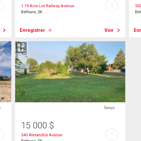
?
1.19 Acre Lot Railway Avenue
502
Bethune, SK
Bet
Enregistrer
Voir
Enr
n
Terrain
15 000
$
?
540 Alexandria Avenue
Bethune, SK