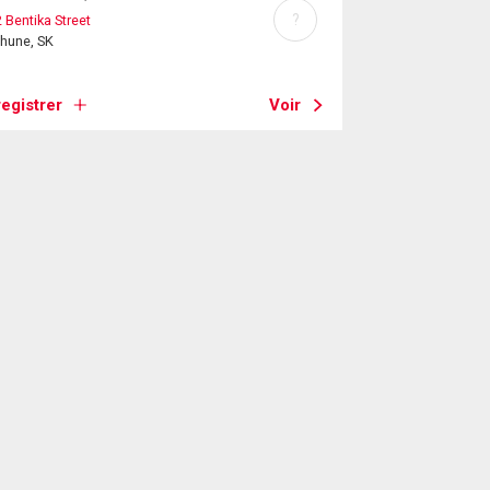
?
 Bentika Street
hune, SK
egistrer
Voir