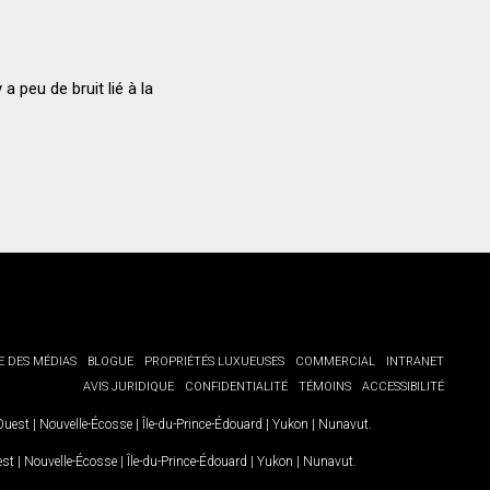
a peu de bruit lié à la
E DES MÉDIAS
BLOGUE
PROPRIÉTÉS LUXUEUSES
COMMERCIAL
INTRANET
AVIS JURIDIQUE
CONFIDENTIALITÉ
TÉMOINS
ACCESSIBILITÉ
-Ouest
|
Nouvelle-Écosse
|
Île-du-Prince-Édouard
|
Yukon
|
Nunavut
.
est
|
Nouvelle-Écosse
|
Île-du-Prince-Édouard
|
Yukon
|
Nunavut
.