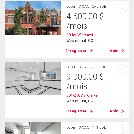
Louer
3 CAC , 2+0 SDB
?
4 500.00
$
/mois
19 Av. Winchester
Westmount, QC
Enregistrer
Voir
Louer
3 CAC , 2+0 SDB
?
9 000.00
$
/mois
801-250 Av. Clarke
Westmount, QC
Enregistrer
Voir
Louer
3 CAC , 1+1 SDB
?