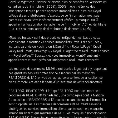
Royal LePage
MD
et du service de distribution de données de l'Association
canadienne de l’immobilier (SDD®). SDD® met en référence des
inscriptions tenues par des agences immobilières autres que Royal
LePage et ses distributeurs. L'exactitude de l'information n'est pas
garantie et devrait être indépendamment vérifiée. La marque DDF®
appartient à l'Association canadienne de l’immobilier (ACI) et identifie le
REALTOR.ca Installation de distribution de données (SDD®).
*Tous les bureaux sont des propriétés indépendantes. Les bureaux
comprenant la mention « Services immobiliers Royal LePage
MD
Ltée »,
incluant sa division « Johnston & Daniel
MD
», « Royal LePage
MD
Credit
Valley Real Estate, Brokerage », « Royal LePage
MD
West Real Estate Services
», « Royal LePage
MD
Sussex », et « Les immeubles Mont-Tremblant »
appartiennent et sont gérés par Bridgemarq Real Estate Services
MD
.
Les marques de commerce MLS® ainsi que les logos qui s'y rapportent
désignent les services professionnels rendus par les membres
REALTORS® de l'ACI en vue de l'achat, de la vente et de la location de
biens immobiliers dans le cadre d'un système de vente collaborative.
REALTOR®, REALTORS® et le logo REALTOR® sont des marques
déposées de REALTOR® Canada Inc., une compagnie dont la National
Association of REALTORS® et l'Association canadienne de l’immobilier
sont propriétaires. Les marques de commerce REALTOR® servent à
distinguer les services immobiliers offerts par les courtiers et agents
immobilier en tant que membres de l'ACI. Les marques d'homologation
S.I.A.® /MLS®, Service inter-agences®, et leurs logos respectifs sont la