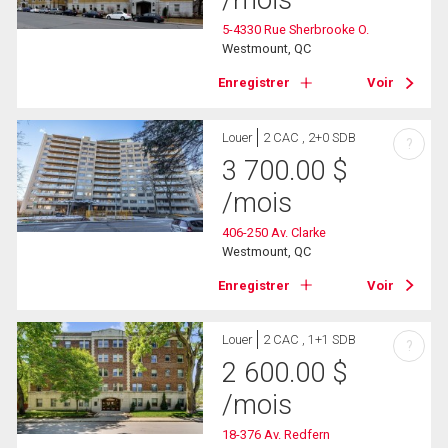
/mois
5-4330 Rue Sherbrooke O.
Westmount, QC
Enregistrer
Voir
Louer
2 CAC , 2+0 SDB
?
3 700.00
$
/mois
406-250 Av. Clarke
Westmount, QC
Enregistrer
Voir
Louer
2 CAC , 1+1 SDB
?
2 600.00
$
/mois
18-376 Av. Redfern