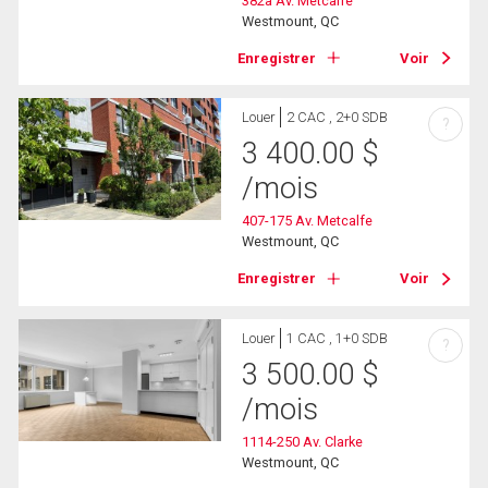
382a Av. Metcalfe
Westmount, QC
Enregistrer
Voir
Louer
2 CAC , 2+0 SDB
?
3 400.00
$
/mois
407-175 Av. Metcalfe
Westmount, QC
Enregistrer
Voir
Louer
1 CAC , 1+0 SDB
?
3 500.00
$
/mois
1114-250 Av. Clarke
Westmount, QC