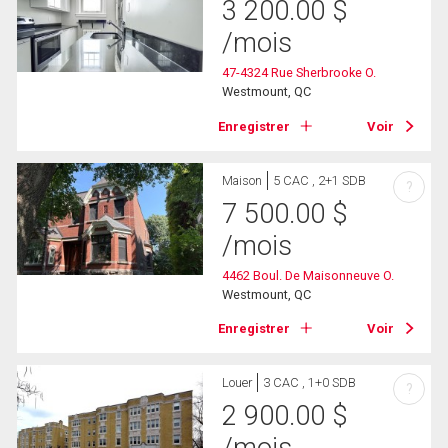
3 200.00
$
/mois
47-4324 Rue Sherbrooke O.
Westmount, QC
Enregistrer
Voir
Maison
5 CAC , 2+1 SDB
?
7 500.00
$
/mois
4462 Boul. De Maisonneuve O.
Westmount, QC
Enregistrer
Voir
Louer
3 CAC , 1+0 SDB
?
2 900.00
$