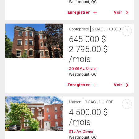
Westmount, QC
Enregistrer
Voir
Copropriété
2 CAC , 1+0 SDB
?
645 000
$
2 795.00
$
/mois
2-388 Av. Olivier
Westmount, QC
Enregistrer
Voir
Maison
3 CAC , 1+1 SDB
?
4 500.00
$
/mois
315 Av. Olivier
Westmount, QC