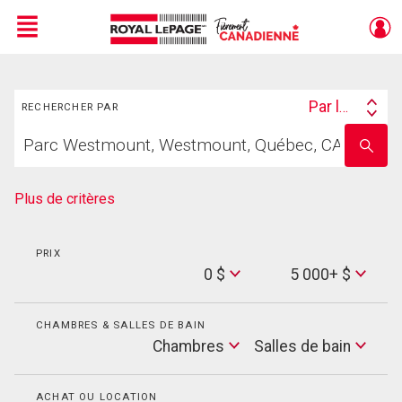
Menu
Rechercher
Live
En Direct
Par lieu
RECHERCHER PAR
Search
Trouvez
By
Entrez
votre
le
foyer
nom
de
Plus de critères
l'école
PRIX
Min
0 $
5 000+ $
Price
Max
Price
CHAMBRES & SALLES DE BAIN
Cham
Chambres
Salles de bain
Salles
de
bain
ACHAT OU LOCATION