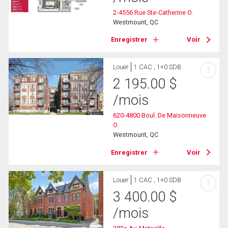
2-4556 Rue Ste-Catherine O.
Westmount, QC
Enregistrer
Voir
Louer
1 CAC , 1+0 SDB
?
2 195.00
$
/mois
620-4800 Boul. De Maisonneuve
O.
Westmount, QC
Enregistrer
Voir
Louer
1 CAC , 1+0 SDB
?
3 400.00
$
/mois