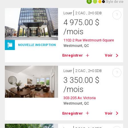
Style de vie
10
Louer
2 CAC , 2+0 SDB
?
4 975.00
$
/mois
1102-2 Rue Westmount-Square
NOUVELLE INSCRIPTION
Westmount, QC
Enregistrer
Voir
Louer
2 CAC , 2+0 SDB
?
3 350.00
$
/mois
303-205 Av. Victoria
Westmount, QC
Enregistrer
Voir