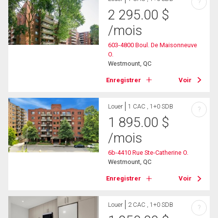
?
2 295.00
$
/mois
603-4800 Boul. De Maisonneuve
O.
Westmount, QC
Enregistrer
Voir
Louer
1 CAC , 1+0 SDB
?
1 895.00
$
/mois
6b-4410 Rue Ste-Catherine O.
Westmount, QC
Enregistrer
Voir
Louer
2 CAC , 1+0 SDB
?