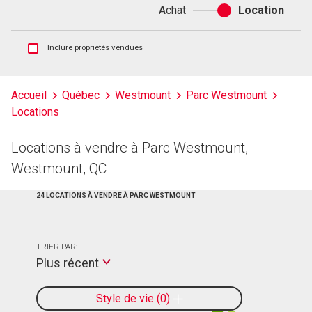
Achat
Location
Achat
ou
location
Afficher
Inclure propriétés vendues
les
inscriptions
vendues
Accueil
Québec
Westmount
Parc Westmount
et
Locations
les
historiques
d'inscriptions
Locations à vendre à Parc Westmount,
Westmount, QC
24 LOCATIONS À VENDRE À PARC WESTMOUNT
TRIER PAR:
Plus récent
Style de vie
0