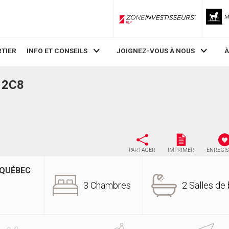
ZoneInvestisseurs RLP
TIER
INFO ET CONSEILS
JOIGNEZ-VOUS À NOUS
À
Z 2C8
PARTAGER
IMPRIMER
ENREGI
 QUÉBEC
3 Chambres
2 Salles de 