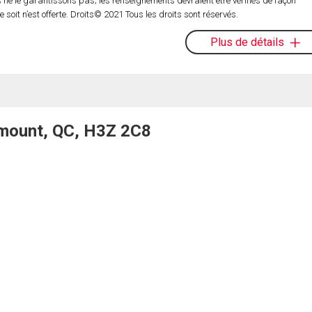
ne le garantissons pas; les renseignements devraient être vérifiés de façon
oit n’est offerte. Droits© 2021 Tous les droits sont réservés.
Plus de détails
tmount, QC, H3Z 2C8