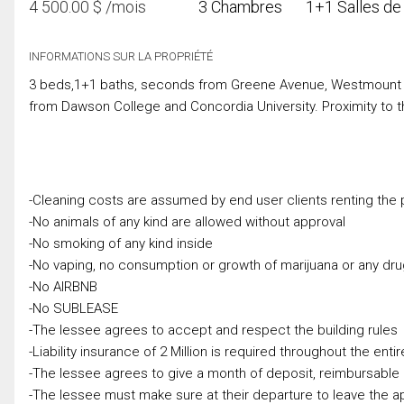
4 500.00
$
/mois
3 Chambres
1+1 Salles de
INFORMATIONS SUR LA PROPRIÉTÉ
3 beds,1+1 baths, seconds from Greene Avenue, Westmount Squ
from Dawson College and Concordia University. Proximity to 
-Cleaning costs are assumed by end user clients renting the p
-No animals of any kind are allowed without approval
-No smoking of any kind inside
-No vaping, no consumption or growth of marijuana or any dr
-No AIRBNB
-No SUBLEASE
-The lessee agrees to accept and respect the building rules
-Liability insurance of 2 Million is required throughout the enti
-The lessee agrees to give a month of deposit, reimbursable
-The lessee must make sure at their departure to leave the a