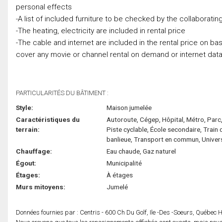
personal effects
-A list of included furniture to be checked by the collaborati
-The heating, electricity are included in rental price
-The cable and internet are included in the rental price on basi
cover any movie or channel rental on demand or internet data 
PARTICULARITÉS DU BÂTIMENT :
Style:
Maison jumelée
Caractéristiques du
Autoroute, Cégep, Hôpital, Métro, Parc
terrain:
Piste cyclable, École secondaire, Train 
banlieue, Transport en commun, Univer
Chauffage:
Eau chaude, Gaz naturel
Égout:
Municipalité
Étages:
À étages
Murs mitoyens:
Jumelé
Données fournies par : Centris - 600 Ch Du Golf, Ile -Des -Soeurs, Québec