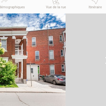
démographiques
Vue de la rue
Itinéraire
N