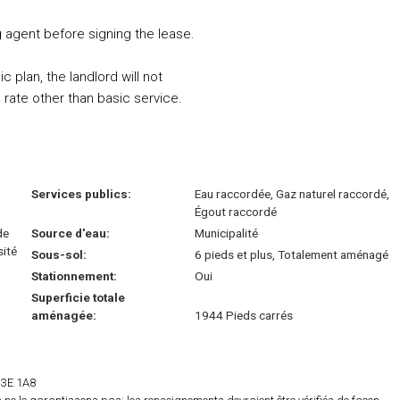
ng agent before signing the lease.
c plan, the landlord will not
rate other than basic service.
Services publics:
Eau raccordée, Gaz naturel raccordé,
Égout raccordé
,
de
Source d'eau:
Municipalité
sité
Sous-sol:
6 pieds et plus, Totalement aménagé
Stationnement:
Oui
Superficie totale
aménagée:
1944 Pieds carrés
 H3E 1A8