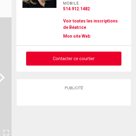
MOBILE :
514.912.1482
Voir toutes les inscriptions
de Béatrice
Mon site Web
Contacter ce courtier
ext
Demander des infos sur cette
PUBLICITÉ
inscription
Prénom
et
Nom
Courriel