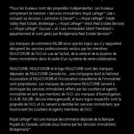
*Tous les bureaux sont des propriétés indépendantes. Les bureaux
comprenant la mention « Services immobiliers Royal LePage
MD
Ltée »,
incluant sa division « Johnston & Daniel
MD
», « Royal LePage
MD
Credit
Valley Real Estate, Brokerage », « Royal LePage
MD
West Real Estate Services
», « Royal LePage
MD
Sussex », et « Les immeubles Mont-Tremblant »
appartiennent et sont gérés par Bridgemarq Real Estate Services
MD
.
Les marques de commerce MLS® ainsi que les logos qui s'y rapportent
désignent les services professionnels rendus par les membres
REALTORS® de l'ACI en vue de l'achat, de la vente et de la location de
biens immobiliers dans le cadre d'un système de vente collaborative.
REALTOR®, REALTORS® et le logo REALTOR® sont des marques
déposées de REALTOR® Canada Inc., une compagnie dont la National
Association of REALTORS® et l'Association canadienne de l’immobilier
sont propriétaires. Les marques de commerce REALTOR® servent à
distinguer les services immobiliers offerts par les courtiers et agents
immobilier en tant que membres de l'ACI. Les marques d'homologation
S.I.A.® /MLS®, Service inter-agences®, et leurs logos respectifs sont la
propriété de l'ACI, et ils servent à identifier les services immobiliers que
fournissent les courtiers et agents membres de l'ACI.
Royal LePage
MD
est une marque de commerce déposée de la Banque
Royale du Canada, utilisée sous licence par les Services immobiliers
Bridgemarq
MD
.