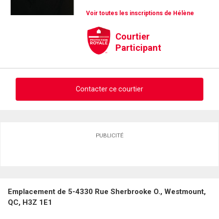
Voir toutes les inscriptions de Hélène
Courtier
Participant
Contacter ce courtier
Demander des infos sur cette inscription
PUBLICITÉ
Prénom
et
Nom
Courriel
Emplacement de 5-4330 Rue Sherbrooke O., Westmount,
Téléphone
QC, H3Z 1E1
(Optionnel)