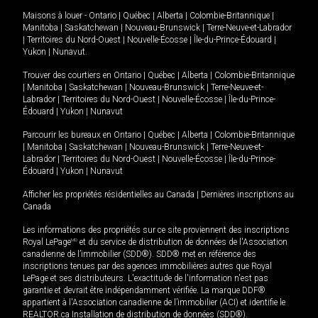
Maisons à louer -
Ontario
|
Québec
|
Alberta
|
Colombie-Britannique
|
Manitoba
|
Saskatchewan
|
Nouveau-Brunswick
|
Terre-Neuve-et-Labrador
|
Territoires du Nord-Ouest
|
Nouvelle-Écosse
|
Île-du-Prince-Édouard
|
Yukon
|
Nunavut
.
Trouver des courtiers en
Ontario
|
Québec
|
Alberta
|
Colombie-Britannique
|
Manitoba
|
Saskatchewan
|
Nouveau-Brunswick
|
Terre-Neuve-et-
Labrador
|
Territoires du Nord-Ouest
|
Nouvelle-Écosse
|
Île-du-Prince-
Édouard
|
Yukon
|
Nunavut
Parcourir les bureaux en
Ontario
|
Québec
|
Alberta
|
Colombie-Britannique
|
Manitoba
|
Saskatchewan
|
Nouveau-Brunswick
|
Terre-Neuve-et-
Labrador
|
Territoires du Nord-Ouest
|
Nouvelle-Écosse
|
Île-du-Prince-
Édouard
|
Yukon
|
Nunavut
Afficher les propriétés résidentielles au Canada
|
Dernières inscriptions au
Canada
Les informations des propriétés sur ce site proviennent des inscriptions
Royal LePage
MD
et du service de distribution de données de l'Association
canadienne de l’immobilier (SDD®). SDD® met en référence des
inscriptions tenues par des agences immobilières autres que Royal
LePage et ses distributeurs. L'exactitude de l'information n'est pas
garantie et devrait être indépendamment vérifiée. La marque DDF®
appartient à l'Association canadienne de l’immobilier (ACI) et identifie le
REALTOR.ca Installation de distribution de données (SDD®).