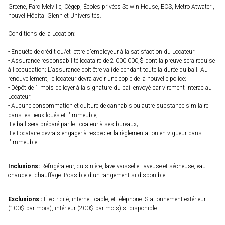
Greene, Parc Melville, Cégep, Écoles privées Selwin House, ECS, Metro Atwater ,
nouvel Hôpital Glenn et Universités.
Conditions de la Location:
- Enquête de crédit ou/et lettre d'employeur à la satisfaction du Locateur;
- Assurance responsabilité locataire de 2 000 000,$ dont la preuve sera requise
à l'occupation; L'assurance doit être valide pendant toute la durée du bail. Au
renouvellement, le locateur devra avoir une copie de la nouvelle police;
- Dépôt de 1 mois de loyer à la signature du bail envoyé par virement interac au
Locateur;
- Aucune consommation et culture de cannabis ou autre substance similaire
dans les lieux loués et l'immeuble;
-Le bail sera préparé par le Locateur à ses bureaux;
-Le Locataire devra s'engager à respecter la règlementation en vigueur dans
l'immeuble.
Inclusions:
Réfrigérateur, cuisinière, lave-vaisselle, laveuse et sécheuse, eau
chaude et chauffage. Possible d'un rangement si disponible.
Exclusions :
Électricité, internet, cable, et téléphone. Stationnement extérieur
(100$ par mois), intérieur (200$ par mois) si disponible.