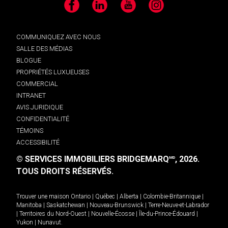
Facebook
LinkedIn
YouTube
Instagram
COMMUNIQUEZ AVEC NOUS
SALLE DES MÉDIAS
BLOGUE
PROPRIÉTÉS LUXUEUSES
COMMERCIAL
INTRANET
AVIS JURIDIQUE
CONFIDENTIALITÉ
TÉMOINS
ACCESSIBILITÉ
© SERVICES IMMOBILIERS BRIDGEMARQ
, 2026.
MD
TOUS DROITS RÉSERVÉS.
Trouver une maison
Ontario
|
Québec
|
Alberta
|
Colombie-Britannique
|
Manitoba
|
Saskatchewan
|
Nouveau-Brunswick
|
Terre-Neuve-et-Labrador
|
Territoires du Nord-Ouest
|
Nouvelle-Écosse
|
Île-du-Prince-Édouard
|
Yukon
|
Nunavut
.