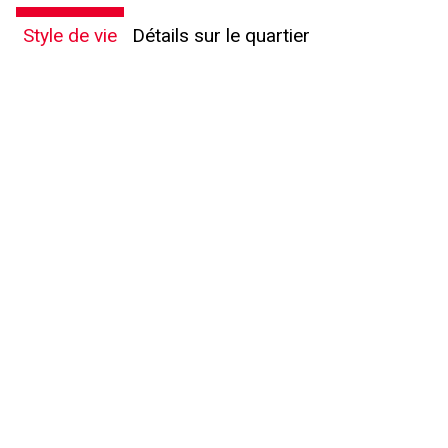
Message
Style de vie
Détails sur le quartier
En cliquant sur le bouton « soumettre », vous consentez à nos conditions d'utilisation et
vous nous fournissez l'autorisation écrite de communiquer avec vous.